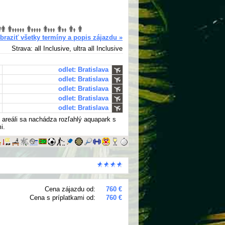
braziť všetky termíny a popis zájazdu »
Strava: all Inclusive, ultra all Inclusive
odlet: Bratislava
odlet: Bratislava
odlet: Bratislava
odlet: Bratislava
odlet: Bratislava
 areáli sa nachádza rozľahlý aquapark s
i.
Cena zájazdu od:
760 €
Cena s príplatkami od:
760 €