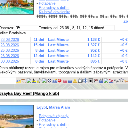
-
Potápanie
-
Pre rodiny s deťmi
-
Klubová dovolenka
Zo
Doprava:
Termíny od: 23.08., 8, 11, 12, 15 dňové
odlet: Bratislava
23.08.2026
11 dní
Last Minute
1 138 €
+0 €
23.08.2026
15 dní
Last Minute
1 327 €
+0 €
26.08.2026
8 dní
Last Minute
952 €
+0 €
26.08.2026
12 dní
Last Minute
1 142 €
+0 €
30.08.2026
8 dní
Last Minute
895 €
+0 €
Tento obľúbený rezort je rajom pre milovníkov vodných športov a potápania. V
niekoľkými bazénmi, šmykľavkami, toboganmi a ďalšími zábavnými atrakciam
Brayka Bay Reef (Mango klub)
Egypt
,
Marsa Alam
-
Pobytové zájazdy
-
Potápanie
-
Pre rodiny s deťmi