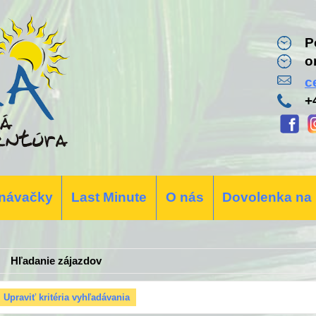
P
o
c
+
návačky
Last Minute
O nás
Dovolenka na
Hľadanie zájazdov