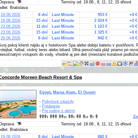
Doprava:
Termíny od: 19.08., 8, 11, 12, 15 dňové
odlet: Bratislava
19.08.2026
8 dní
Last Minute
953 €
+0 €
19.08.2026
15 dní
Last Minute
2 024 €
+0 €
23.08.2026
11 dní
Last Minute
1 123 €
+0 €
23.08.2026
15 dní
Last Minute
1 325 €
+0 €
26.08.2026
8 dní
Last Minute
942 €
+0 €
Svoj pokoj klienti nájdu aj v hotelovom Spa alebo dobijú bateriu v posilňovni.
volejbal, futbal, stolný tenis alebo biliard. Dlhá piesočnatá pláž priamo pri rez
piesočnatým vstupom do vody, vhodné aj pre deti (miestami koralové podloži
Concorde Moreen Beach Resort & Spa
Egypt
,
Marsa Alam
,
El Quseir
-
Pobytové zájazdy
-
Potápanie
-
Pre rodiny s deťmi
Zo
Doprava:
Termíny od: 19.08., 8, 11, 12, 15 dňové
odlet: Bratislava
19.08.2026
8 dní
Last Minute
882 €
+0 €