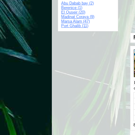
Abu Dabab bay (2)
Berenice (1)
El Quseir (20)
Madinat Coraya (9)
Marsa Alam (47)
Port Ghalib (11)