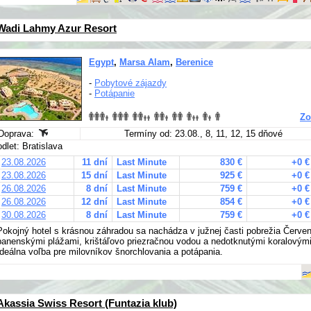
Wadi Lahmy Azur Resort
Egypt
,
Marsa Alam
,
Berenice
-
Pobytové zájazdy
-
Potápanie
Zo
Doprava:
Termíny od: 23.08., 8, 11, 12, 15 dňové
odlet: Bratislava
23.08.2026
11 dní
Last Minute
830 €
+0 €
23.08.2026
15 dní
Last Minute
925 €
+0 €
26.08.2026
8 dní
Last Minute
759 €
+0 €
26.08.2026
12 dní
Last Minute
854 €
+0 €
30.08.2026
8 dní
Last Minute
759 €
+0 €
Pokojný hotel s krásnou záhradou sa nachádza v južnej časti pobrežia Červe
panenskými plážami, krištáľovo priezračnou vodou a nedotknutými koralový
Ideálna voľba pre milovníkov šnorchlovania a potápania.
Akassia Swiss Resort (Funtazia klub)