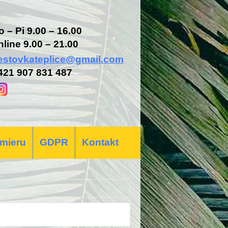
o – Pi 9.00 – 16.00
nline 9.00 – 21.00
estovkateplice@gmail.com
421 907 831 487
 mieru
GDPR
Kontakt