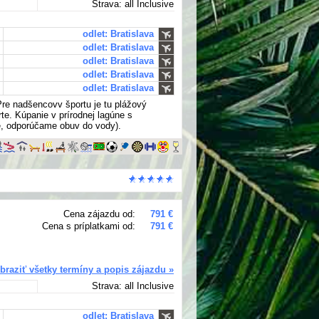
Strava: all Inclusive
odlet: Bratislava
odlet: Bratislava
odlet: Bratislava
odlet: Bratislava
odlet: Bratislava
 Pre nadšencovv športu je tu plážový
orte. Kúpanie v prírodnej lagúne s
e, odporúčame obuv do vody).
Cena zájazdu od:
791 €
Cena s príplatkami od:
791 €
braziť všetky termíny a popis zájazdu »
Strava: all Inclusive
odlet: Bratislava