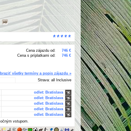
Cena zájazdu od:
746 €
Cena s príplatkami od:
746 €
braziť všetky termíny a popis zájazdu »
Strava: all Inclusive
odlet: Bratislava
odlet: Bratislava
odlet: Bratislava
odlet: Bratislava
odlet: Bratislava
iesočným vstupom.