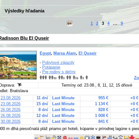
Výsledky hľadania
1
2
3
4
...
9
Radisson Blu El Quseir
Egypt
,
Marsa Alam
,
El Quseir
-
Pobytové zájazdy
-
Potápanie
-
Pre rodiny s deťmi
Zo
Doprava:
Termíny od: 23.08., 8, 11, 12, 15 dňové
odlet: Bratislava
23.08.2026
11 dní
Last Minute
955 €
+0 €
23.08.2026
15 dní
Last Minute
1 134 €
+0 €
26.08.2026
8 dní
Last Minute
828 €
+0 €
26.08.2026
12 dní
Last Minute
1 008 €
+0 €
30.08.2026
8 dní
Last Minute
841 €
+0 €
800 m dlhá piesočnatá pláž priamo pri hoteli, kúpanie v prírodnej lagúne s p