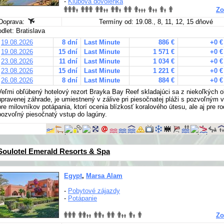
-
Klubová dovolenka
Zo
Doprava:
Termíny od: 19.08., 8, 11, 12, 15 dňové
odlet: Bratislava
19.08.2026
8 dní
Last Minute
886 €
+0 €
19.08.2026
15 dní
Last Minute
1 571 €
+0 €
23.08.2026
11 dní
Last Minute
1 034 €
+0 €
23.08.2026
15 dní
Last Minute
1 221 €
+0 €
26.08.2026
8 dní
Last Minute
884 €
+0 €
Veľmi obľúbený hotelový rezort Brayka Bay Reef skladajúci sa z niekoľkých o
upravenej záhrade, je umiestnený v zálive pri piesočnatej pláži s pozvoľným 
pre milovníkov potápania, ktorí ocenia blízkosť koralového útesu, ale aj pre rod
pozvoľný piesočnatý vstup do lagúny.
Soulotel Emerald Resorts & Spa
Egypt
,
Marsa Alam
-
Pobytové zájazdy
-
Potápanie
Zo