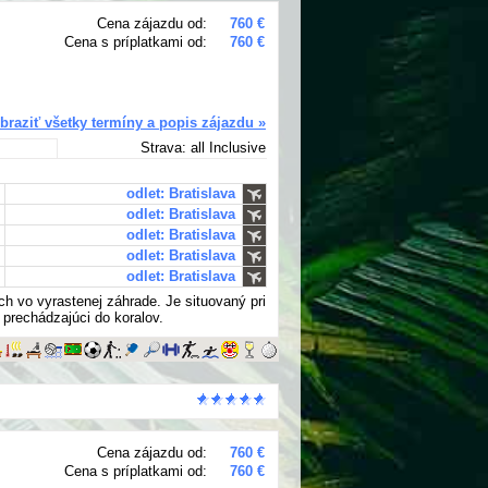
Cena zájazdu od:
760 €
Cena s príplatkami od:
760 €
braziť všetky termíny a popis zájazdu »
Strava: all Inclusive
odlet: Bratislava
odlet: Bratislava
odlet: Bratislava
odlet: Bratislava
odlet: Bratislava
ch vo vyrastenej záhrade. Je situovaný pri
 prechádzajúci do koralov.
Cena zájazdu od:
760 €
Cena s príplatkami od:
760 €