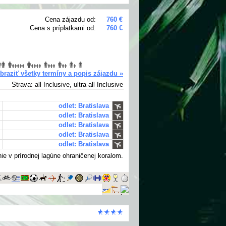
Cena zájazdu od:
760 €
Cena s príplatkami od:
760 €
braziť všetky termíny a popis zájazdu »
Strava: all Inclusive, ultra all Inclusive
odlet: Bratislava
odlet: Bratislava
odlet: Bratislava
odlet: Bratislava
odlet: Bratislava
e v prírodnej lagúne ohraničenej koralom.