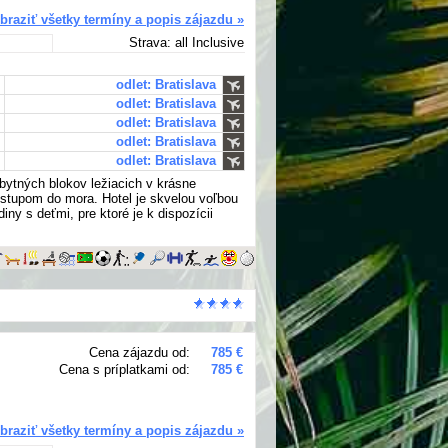
braziť všetky termíny a popis zájazdu »
Strava: all Inclusive
odlet: Bratislava
odlet: Bratislava
odlet: Bratislava
odlet: Bratislava
odlet: Bratislava
bytných blokov ležiacich v krásne
vstupom do mora. Hotel je skvelou voľbou
iny s deťmi, pre ktoré je k dispozícii
Cena zájazdu od:
785 €
Cena s príplatkami od:
785 €
braziť všetky termíny a popis zájazdu »