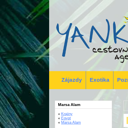
Zájazdy
Exotika
Poz
Marsa Alam
«
Krajiny
«
Egypt
«
Marsa Alam