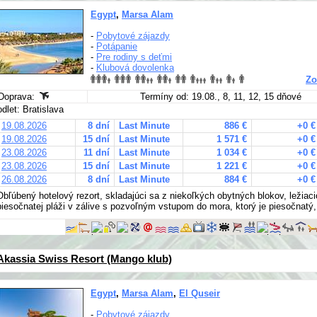
Egypt
,
Marsa Alam
-
Pobytové zájazdy
-
Potápanie
-
Pre rodiny s deťmi
-
Klubová dovolenka
Zo
Doprava:
Termíny od: 19.08., 8, 11, 12, 15 dňové
odlet: Bratislava
19.08.2026
8 dní
Last Minute
886 €
+0 €
19.08.2026
15 dní
Last Minute
1 571 €
+0 €
23.08.2026
11 dní
Last Minute
1 034 €
+0 €
23.08.2026
15 dní
Last Minute
1 221 €
+0 €
26.08.2026
8 dní
Last Minute
884 €
+0 €
Obľúbený hotelový rezort, skladajúci sa z niekoľkých obytných blokov, ležiaci
piesočnatej pláži v zálive s pozvoľným vstupom do mora, ktorý je piesočnatý,
Akassia Swiss Resort (Mango klub)
Egypt
,
Marsa Alam
,
El Quseir
-
Pobytové zájazdy