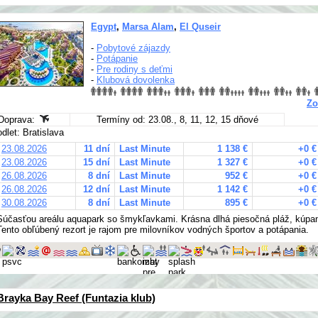
Egypt
,
Marsa Alam
,
El Quseir
-
Pobytové zájazdy
-
Potápanie
-
Pre rodiny s deťmi
-
Klubová dovolenka
Zo
Doprava:
Termíny od: 23.08., 8, 11, 12, 15 dňové
odlet: Bratislava
23.08.2026
11 dní
Last Minute
1 138 €
+0 €
23.08.2026
15 dní
Last Minute
1 327 €
+0 €
26.08.2026
8 dní
Last Minute
952 €
+0 €
26.08.2026
12 dní
Last Minute
1 142 €
+0 €
30.08.2026
8 dní
Last Minute
895 €
+0 €
Súčasťou areálu aquapark so šmykľavkami. Krásna dlhá piesočná pláž, kúpani
Tento obľúbený rezort je rajom pre milovníkov vodných športov a potápania.
Brayka Bay Reef (Funtazia klub)