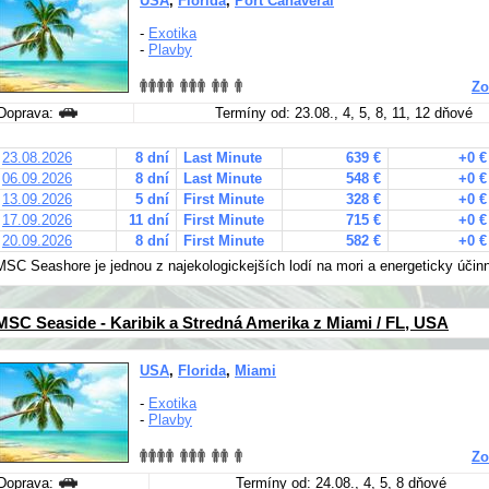
USA
,
Florida
,
Port Canaveral
-
Exotika
-
Plavby
Zo
Doprava:
Termíny od: 23.08., 4, 5, 8, 11, 12 dňové
23.08.2026
8 dní
Last Minute
639 €
+0 €
06.09.2026
8 dní
Last Minute
548 €
+0 €
13.09.2026
5 dní
First Minute
328 €
+0 €
17.09.2026
11 dní
First Minute
715 €
+0 €
20.09.2026
8 dní
First Minute
582 €
+0 €
MSC Seashore je jednou z najekologickejších lodí na mori a energeticky úči
MSC Seaside - Karibik a Stredná Amerika z Miami / FL, USA
USA
,
Florida
,
Miami
-
Exotika
-
Plavby
Zo
Doprava:
Termíny od: 24.08., 4, 5, 8 dňové