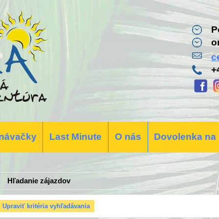
P
o
c
+
návačky
Last Minute
O nás
Dovolenka na
Hľadanie zájazdov