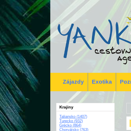
Zájazdy
Exotika
Poz
Krajiny
Taliansko (1407)
Turecko (932)
Grécko (864)
Chorvátsko (763)