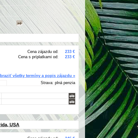
Cena zájazdu od:
233 €
Cena s príplatkami od:
233 €
braziť všetky termíny a popis zájazdu »
Strava: plná penzia
rida, USA