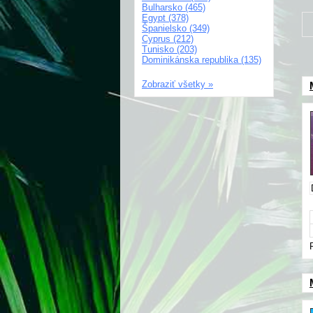
Bulharsko (465)
Egypt (378)
Španielsko (349)
Cyprus (212)
Tunisko (203)
Dominikánska republika (135)
Zobraziť všetky »