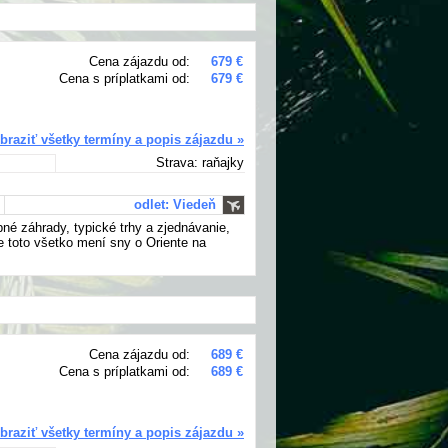
Cena zájazdu od:
679 €
Cena s príplatkami od:
679 €
braziť všetky termíny a popis zájazdu »
Strava: raňajky
odlet: Viedeň
bné záhrady, typické trhy a zjednávanie,
ce toto všetko mení sny o Oriente na
Cena zájazdu od:
689 €
Cena s príplatkami od:
689 €
braziť všetky termíny a popis zájazdu »