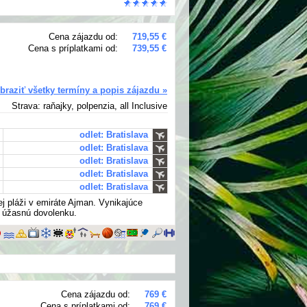
Cena zájazdu od:
719,55 €
Cena s príplatkami od:
739,55 €
braziť všetky termíny a popis zájazdu »
Strava: raňajky, polpenzia, all Inclusive
odlet: Bratislava
odlet: Bratislava
odlet: Bratislava
odlet: Bratislava
odlet: Bratislava
ej pláži v emiráte Ajman. Vynikajúce
re úžasnú dovolenku.
Cena zájazdu od:
769 €
Cena s príplatkami od:
769 €