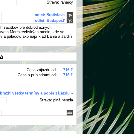
Strava: raňajky
odlet: Bratislava
odlet: Budapešť
ch zážitkov pre dobrodružných
o sveta Marrakechských medin, kde sa
v a palácov, ako napríklad Bahia a Jardin
.
SA
Cena zájazdu od:
716 €
Cena s príplatkami od:
716 €
braziť všetky termíny a popis zájazdu »
Strava: plná penzia