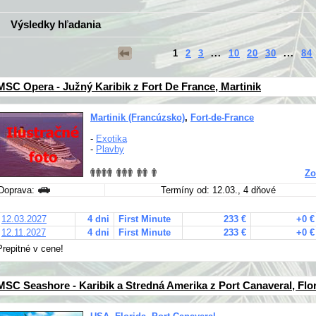
Výsledky hľadania
1
2
3
...
10
20
30
...
84
MSC Opera - Južný Karibik z Fort De France, Martinik
Martinik (Francúzsko)
,
Fort-de-France
-
Exotika
-
Plavby
Zo
Doprava:
Termíny od: 12.03., 4 dňové
12.03.2027
4 dni
First Minute
233 €
+0 €
12.11.2027
4 dni
First Minute
233 €
+0 €
Prepitné v cene!
MSC Seashore - Karibik a Stredná Amerika z Port Canaveral, Flo