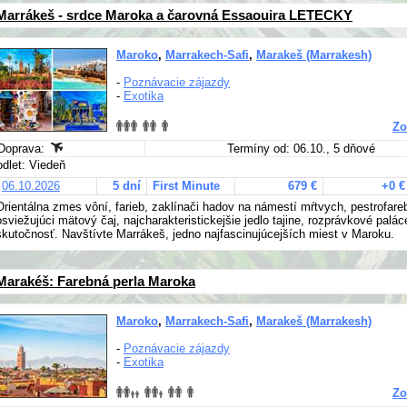
Marrákeš - srdce Maroka a čarovná Essaouira LETECKY
Maroko
,
Marrakech-Safi
,
Marakeš (Marrakesh)
-
Poznávacie zájazdy
-
Exotika
Zo
Doprava:
Termíny od: 06.10., 5 dňové
odlet: Viedeň
06.10.2026
5 dní
First Minute
679 €
+0 €
Orientálna zmes vôní, farieb, zaklínači hadov na námestí mŕtvych, pestrofare
osviežujúci mätový čaj, najcharakteristickejšie jedlo tajine, rozprávkové palá
skutočnosť. Navštívte Marrákeš, jedno najfascinujúcejších miest v Maroku.
Marakéš: Farebná perla Maroka
Maroko
,
Marrakech-Safi
,
Marakeš (Marrakesh)
-
Poznávacie zájazdy
-
Exotika
Zo