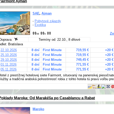
Fairmont Ajman
SAE
,
Ajman
-
Pobytové zájazdy
-
Exotika
Zo
Doprava:
Termíny od: 22.10., 8 dňové
odlet: Bratislava
22.10.2026
8 dní
First Minute
719,55 €
+20 €
25.10.2026
8 dní
First Minute
719,55 €
+20 €
29.10.2026
8 dní
First Minute
749,45 €
+20 €
01.11.2026
8 dní
First Minute
771,55 €
+20 €
05.11.2026
8 dní
First Minute
771,55 €
+20 €
Hotel z prestížnej hotelovej siete Fairmont, situovaný na panenskej piesočnat
služby a tradičná arabská pohostinnosť robia z tohto hotela tú pravú voľbu p
Poklady Maroka: Od Marakéša po Casablancu a Rabat
Maroko