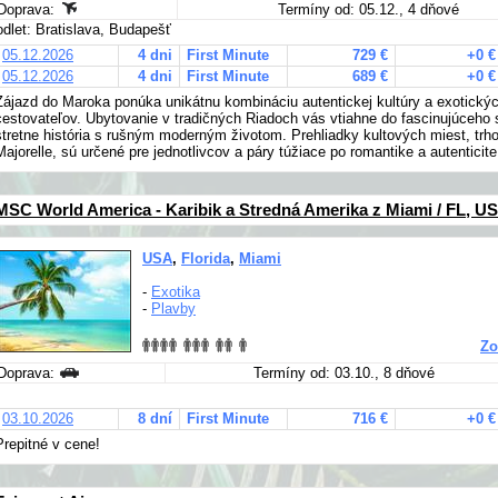
Doprava:
Termíny od: 05.12., 4 dňové
odlet: Bratislava, Budapešť
05.12.2026
4 dni
First Minute
729 €
+0 €
05.12.2026
4 dni
First Minute
689 €
+0 €
Zájazd do Maroka ponúka unikátnu kombináciu autentickej kultúry a exotický
cestovateľov. Ubytovanie v tradičných Riadoch vás vtiahne do fascinujúceh
stretne história s rušným moderným životom. Prehliadky kultových miest, trho
Majorelle, sú určené pre jednotlivcov a páry túžiace po romantike a autenticite
MSC World America - Karibik a Stredná Amerika z Miami / FL, U
USA
,
Florida
,
Miami
-
Exotika
-
Plavby
Zo
Doprava:
Termíny od: 03.10., 8 dňové
03.10.2026
8 dní
First Minute
716 €
+0 €
Prepitné v cene!