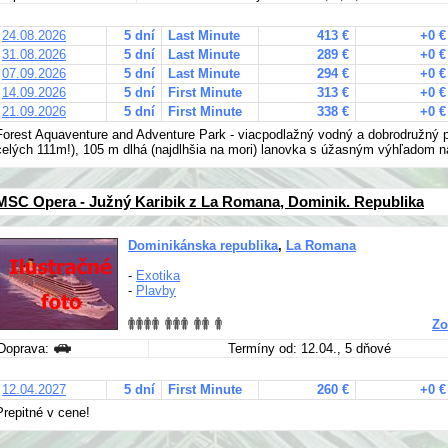
24.08.2026
5 dní
Last Minute
413 €
+0 €
31.08.2026
5 dní
Last Minute
289 €
+0 €
07.09.2026
5 dní
Last Minute
294 €
+0 €
14.09.2026
5 dní
First Minute
313 €
+0 €
21.09.2026
5 dní
First Minute
338 €
+0 €
Forest Aquaventure and Adventure Park - viacpodlažný vodný a dobrodružný 
celých 111m!), 105 m dlhá (najdlhšia na mori) lanovka s úžasným výhľadom n
MSC Opera - Južný Karibik z La Romana, Dominik. Republika
Dominikánska republika
,
La Romana
-
Exotika
-
Plavby
Zo
Doprava:
Termíny od: 12.04., 5 dňové
12.04.2027
5 dní
First Minute
260 €
+0 €
Prepitné v cene!