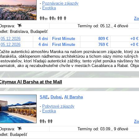
-
Poznávacie zájazdy
-
Exotika
Zo
Doprava:
Termíny od: 05.12., 4 dňové
odlet: Bratislava, Budapešť
05.12.2026
4 dni
First Minute
809 €
+0 €
05.12.2026
4 dni
First Minute
769 €
+0 €
Zažite autentickú atmosféru Maroka na našom poznávacom zájazde, ktorý zač
Marakéša, obklopenom nádhernou architektúrou a tichom oázy mimo rušných ul
cestovateľov, ktorí hľadajú autentické zážitky, tento výlet ponúka návštevy his
pamiatok, ako aj nezabudnuteľné chvíle v mestách Casablanca a Rabat. Obja
Citymax Al Barsha at the Mall
SAE
,
Dubaj
,
Al Barsha
-
Pobytové zájazdy
-
Exotika
Zo
Doprava:
Termíny od: 03.09., 9 dňové
odlet: Budapešť