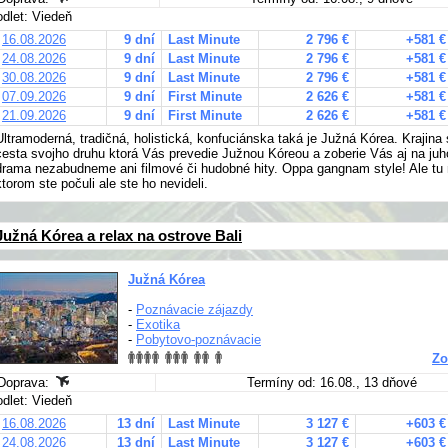
odlet: Viedeň
16.08.2026
9 dní
Last Minute
2 796 €
+581 €
24.08.2026
9 dní
Last Minute
2 796 €
+581 €
30.08.2026
9 dní
Last Minute
2 796 €
+581 €
07.09.2026
9 dní
First Minute
2 626 €
+581 €
21.09.2026
9 dní
First Minute
2 626 €
+581 €
Ultramoderná, tradičná, holistická, konfuciánska taká je Južná Kórea. Krajina
cesta svojho druhu ktorá Vás prevedie Južnou Kóreou a zoberie Vás aj na ju
drama nezabudneme ani filmové či hudobné hity. Oppa gangnam style! Ale tu
ktorom ste počuli ale ste ho nevideli.
Južná Kórea a relax na ostrove Bali
Južná Kórea
-
Poznávacie zájazdy
-
Exotika
-
Pobytovo-poznávacie
Zo
Doprava:
Termíny od: 16.08., 13 dňové
odlet: Viedeň
16.08.2026
13 dní
Last Minute
3 127 €
+603 €
24.08.2026
13 dní
Last Minute
3 127 €
+603 €