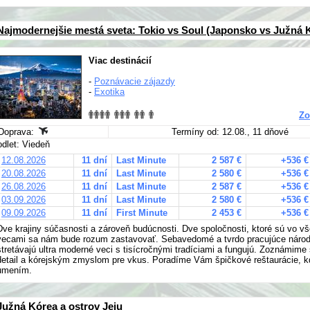
Najmodernejšie mestá sveta: Tokio vs Soul (Japonsko vs Južná 
Viac destinácií
-
Poznávacie zájazdy
-
Exotika
Zo
Doprava:
Termíny od: 12.08., 11 dňové
odlet: Viedeň
12.08.2026
11 dní
Last Minute
2 587 €
+536 €
20.08.2026
11 dní
Last Minute
2 580 €
+536 €
26.08.2026
11 dní
Last Minute
2 587 €
+536 €
03.09.2026
11 dní
Last Minute
2 580 €
+536 €
09.09.2026
11 dní
First Minute
2 453 €
+536 €
Dve krajiny súčasnosti a zároveň budúcnosti. Dve spoločnosti, ktoré sú vo 
vecami sa nám bude rozum zastavovať. Sebavedomé a tvrdo pracujúce národy 
stretávajú ultra moderné veci s tisícročnými tradíciami a fungujú. Zoznámime
detail a kórejským zmyslom pre vkus. Poradíme Vám špičkové reštaurácie, kd
umením.
Južná Kórea a ostrov Jeju