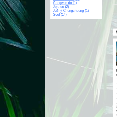
Gangwon-do (1)
Jeju-do (2)
Južný Chungcheong (1)
Soul (14)