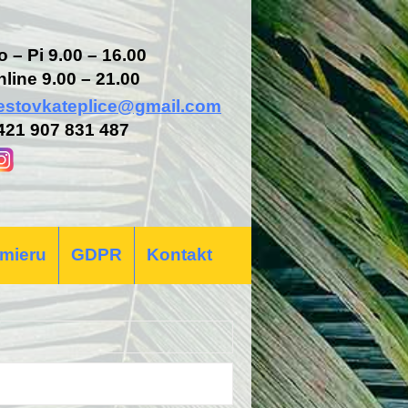
o – Pi 9.00 – 16.00
nline 9.00 – 21.00
estovkateplice@gmail.com
421 907 831 487
 mieru
GDPR
Kontakt