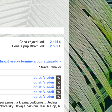
Cena zájazdu od:
2 444 €
Cena s príplatkami od:
2 501 €
braziť všetky termíny a popis zájazdu »
Strava: raňajky
odlet: Viedeň
odlet: Viedeň
odlet: Viedeň
odlet: Viedeň
odlet: Viedeň
 súčasnosti a krajina budúcnosti. Jediná
hokórejský Havaj s názvom Jeju. K Pop, K