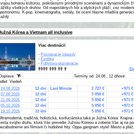
svojou bohatou kultúrou, prekrásnymi prírodnými scenériami a dynamickým 
zážitky všetkých druhov. Od majestátnych hôr a idylických pláží, cez moder
gastronómiu. K-pop, kinematografia, seriály, tie ocení hlavne mladšia generáci
každý.
Južná Kórea a Vietnam all inclusive
Viac destinácií
-
Poznávacie zájazdy
-
Exotika
-
Pobytovo-poznávacie
Zo
Doprava:
Termíny od: 24.08., 12 dňové
odlet: Viedeň
24.08.2026
12 dní
Last Minute
2 727 €
+971 €
07.09.2026
12 dní
5 050 €
+971 €
21.09.2026
12 dní
5 050 €
+971 €
05.10.2026
12 dní
5 050 €
+971 €
19.10.2026
12 dní
5 050 €
+971 €
Ultramoderná, tradičná, holistická, konfuciánska taká je Južná Kórea. Krajina
cesta svojho druhu, ktorá Vás prevedie Južnou Kóreou a zoberie Vás aj na 
nezabudneme ani filmové či hudobné hity. Oppa gangnam style! Mesto a pláž