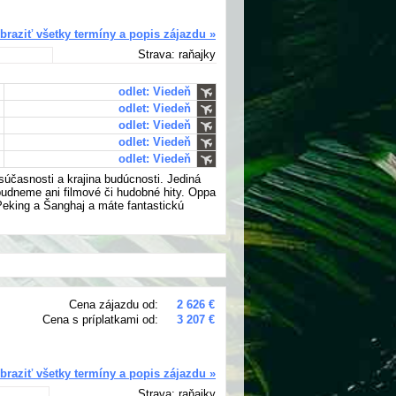
braziť všetky termíny a popis zájazdu »
Strava: raňajky
odlet: Viedeň
odlet: Viedeň
odlet: Viedeň
odlet: Viedeň
odlet: Viedeň
 súčasnosti a krajina budúcnosti. Jediná
udneme ani filmové či hudobné hity. Oppa
Peking a Šanghaj a máte fantastickú
Cena zájazdu od:
2 626 €
Cena s príplatkami od:
3 207 €
braziť všetky termíny a popis zájazdu »
Strava: raňajky