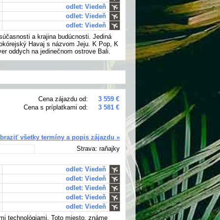
odlet: Viedeň
odlet: Viedeň
odlet: Viedeň
 súčasnosti a krajina budúcnosti. Jediná
hokórejský Havaj s názvom Jeju. K Pop, K
er oddych na jedinečnom ostrove Bali.
Cena zájazdu od:
3 559 €
Cena s príplatkami od:
3 581 €
braziť všetky termíny a popis zájazdu »
Strava: raňajky
odlet: Viedeň
odlet: Viedeň
odlet: Viedeň
odlet: Viedeň
odlet: Viedeň
všími technológiami. Toto miesto, známe