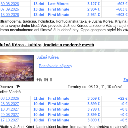
30.08.2026
13 dní
Last Minute
3 127 €
+603 €
07.09.2026
13 dní
First Minute
2 934 €
+603 €
13.09.2026
13 dní
First Minute
2 934 €
+603 €
Ultramoderná, tradičná, holistická, konfuciánska taká je Južná Kórea. Krajina
cesta svojho druhu ktorá Vás prevedie Južnou Kóreou a zoberie Vás aj na ju
drama nezabudneme ani filmové či hudobné hity. Oppa gangnam style! Na záv
Južná Kórea - kultúra, tradície a moderné mestá
Južná Kórea
-
Poznávacie zájazdy
Zo
Doprava:
Termíny od: 08.10., 11, 10 dňové
odlet: Viedeň
08.10.2026
11 dní
First Minute
3 559 €
+22 €
28.03.2027
10 dní
First Minute
3 899 €
+0 €
18.04.2027
10 dní
First Minute
3 799 €
+0 €
29.08.2027
10 dní
First Minute
3 899 €
+0 €
17.10.2027
10 dní
First Minute
3 899 €
+0 €
Vitajte v Južnej Kórei, fascinujúcej krajine, kde sa história stretáva s najno