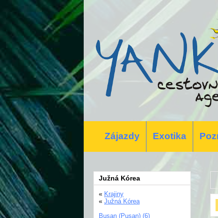
Zájazdy
Exotika
Poz
Južná Kórea
«
Krajiny
«
Južná Kórea
Busan (Pusan) (6)