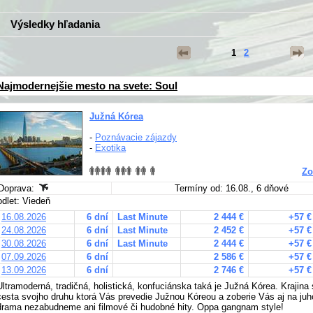
Výsledky hľadania
1
2
Najmodernejšie mesto na svete: Soul
Južná Kórea
-
Poznávacie zájazdy
-
Exotika
Zo
Doprava:
Termíny od: 16.08., 6 dňové
odlet: Viedeň
16.08.2026
6 dní
Last Minute
2 444 €
+57 €
24.08.2026
6 dní
Last Minute
2 452 €
+57 €
30.08.2026
6 dní
Last Minute
2 444 €
+57 €
07.09.2026
6 dní
2 586 €
+57 €
13.09.2026
6 dní
2 746 €
+57 €
Ultramoderná, tradičná, holistická, konfuciánska taká je Južná Kórea. Krajina
cesta svojho druhu ktorá Vás prevedie Južnou Kóreou a zoberie Vás aj na ju
drama nezabudneme ani filmové či hudobné hity. Oppa gangnam style!