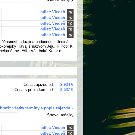
odlet: Viedeň
odlet: Viedeň
odlet: Viedeň
odlet: Viedeň
odlet: Viedeň
 súčasnosti a krajina budúcnosti. Jediná
hokórejský Havaj s názvom Jeju. K Pop, K
 nekončíme. Ešte Vás čaká Katar o
Cena zájazdu od:
2 934 €
Cena s príplatkami od:
3 537 €
braziť všetky termíny a popis zájazdu »
Strava: raňajky
odlet: Viedeň
odlet: Viedeň