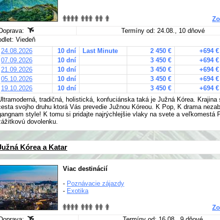
Zo
Doprava:
Termíny od: 24.08., 10 dňové
odlet: Viedeň
24.08.2026
10 dní
Last Minute
2 450 €
+694 €
07.09.2026
10 dní
3 450 €
+694 €
21.09.2026
10 dní
3 450 €
+694 €
05.10.2026
10 dní
3 450 €
+694 €
19.10.2026
10 dní
3 450 €
+694 €
Ultramoderná, tradičná, holistická, konfuciánska taká je Južná Kórea. Krajina
cesta svojho druhu ktorá Vás prevedie Južnou Kóreou. K Pop, K drama nezab
gangnam style! K tomu si pridajte najrýchlejšie vlaky na svete a veľkomestá 
zážitkovú dovolenku.
Južná Kórea a Katar
Viac destinácií
-
Poznávacie zájazdy
-
Exotika
Zo
Doprava:
Termíny od: 16.08., 9 dňové