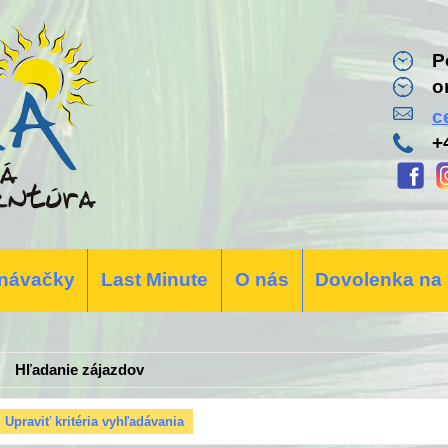
P
o
c
+
návačky
Last Minute
O nás
Dovolenka na
Hľadanie zájazdov