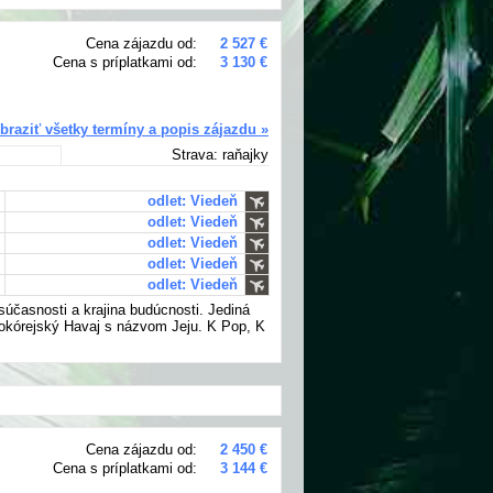
Cena zájazdu od:
2 527 €
Cena s príplatkami od:
3 130 €
braziť všetky termíny a popis zájazdu »
Strava: raňajky
odlet: Viedeň
odlet: Viedeň
odlet: Viedeň
odlet: Viedeň
odlet: Viedeň
 súčasnosti a krajina budúcnosti. Jediná
hokórejský Havaj s názvom Jeju. K Pop, K
Cena zájazdu od:
2 450 €
Cena s príplatkami od:
3 144 €