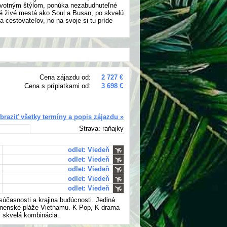
životným štýlom, ponúka nezabudnuteľné
né živé mestá ako Soul a Busan, po skvelú
a cestovateľov, no na svoje si tu príde
Cena zájazdu od:
2 727 €
Cena s príplatkami od:
3 698 €
braziť všetky termíny a popis zájazdu »
Strava: raňajky
odlet: Viedeň
odlet: Viedeň
odlet: Viedeň
odlet: Viedeň
odlet: Viedeň
 súčasnosti a krajina budúcnosti. Jediná
panenské pláže Vietnamu. K Pop, K drama
, skvelá kombinácia.