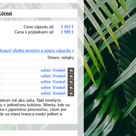
Kórea)
Cena zájazdu od:
2 453 €
Cena s príplatkami od:
2 989 €
braziť všetky termíny a popis zájazdu »
Strava: raňajky
odlet: Viedeň
odlet: Viedeň
odlet: Viedeň
odlet: Viedeň
odlet: Viedeň
všetkom iné ako naša. Nad mnohými
s jedinečnou kultúrou. Miesta, kde sa
 sa s japonskou presnosťou, citom pre
e sa stiera hranica medzi jedlom a