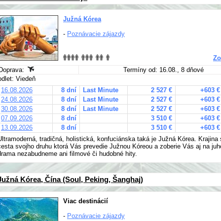
Južná Kórea
-
Poznávacie zájazdy
Zo
Doprava:
Termíny od: 16.08., 8 dňové
odlet: Viedeň
16.08.2026
8 dní
Last Minute
2 527 €
+603 €
24.08.2026
8 dní
Last Minute
2 527 €
+603 €
30.08.2026
8 dní
Last Minute
2 527 €
+603 €
07.09.2026
8 dní
3 510 €
+603 €
13.09.2026
8 dní
3 510 €
+603 €
Ultramoderná, tradičná, holistická, konfuciánska taká je Južná Kórea. Krajina
cesta svojho druhu ktorá Vás prevedie Južnou Kóreou a zoberie Vás aj na ju
drama nezabudneme ani filmové či hudobné hity.
Južná Kórea, Čína (Soul, Peking, Šanghaj)
Viac destinácií
-
Poznávacie zájazdy