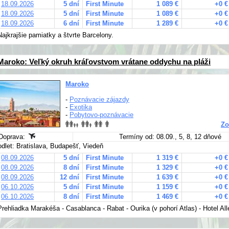
18.09.2026
5 dní
First Minute
1 089 €
+0 €
18.09.2026
5 dní
First Minute
1 089 €
+0 €
18.09.2026
6 dní
First Minute
1 289 €
+0 €
Najkrajšie pamiatky a štvrte Barcelony.
Maroko: Veľký okruh kráľovstvom vrátane oddychu na pláži
Maroko
-
Poznávacie zájazdy
-
Exotika
-
Pobytovo-poznávacie
Zo
Doprava:
Termíny od: 08.09., 5, 8, 12 dňové
odlet: Bratislava, Budapešť, Viedeň
08.09.2026
5 dní
First Minute
1 319 €
+0 €
08.09.2026
8 dní
First Minute
1 329 €
+0 €
08.09.2026
12 dní
First Minute
1 639 €
+0 €
06.10.2026
5 dní
First Minute
1 159 €
+0 €
06.10.2026
8 dní
First Minute
1 469 €
+0 €
Prehliadka Marakéša - Casablanca - Rabat - Ourika (v pohorí Atlas) - Hotel Al