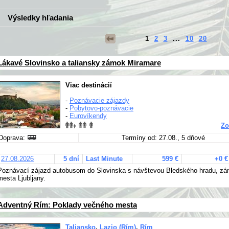
Výsledky hľadania
1
2
3
...
10
20
Lákavé Slovinsko a taliansky zámok Miramare
Viac destinácií
-
Poznávacie zájazdy
-
Pobytovo-poznávacie
-
Eurovíkendy
Zo
Doprava:
Termíny od: 27.08., 5 dňové
27.08.2026
5 dní
Last Minute
599 €
+0 €
Poznávací zájazd autobusom do Slovinska s návštevou Bledského hradu, z
mesta Ljubljany.
Adventný Rím: Poklady večného mesta
Taliansko
,
Lazio (Rím)
,
Rím