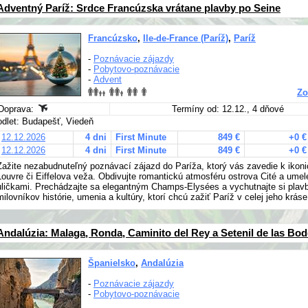
Adventný Paríž: Srdce Francúzska vrátane plavby po Seine
Francúzsko
,
Ile-de-France (Paríž)
,
Paríž
-
Poznávacie zájazdy
-
Pobytovo-poznávacie
-
Advent
Zo
Doprava:
Termíny od: 12.12., 4 dňové
odlet: Budapešť, Viedeň
12.12.2026
4 dni
First Minute
849 €
+0 €
12.12.2026
4 dni
First Minute
849 €
+0 €
Zažite nezabudnuteľný poznávací zájazd do Paríža, ktorý vás zavedie k iko
Louvre či Eiffelova veža. Obdivujte romantickú atmosféru ostrova Cité a um
uličkami. Prechádzajte sa elegantným Champs-Elysées a vychutnajte si plavbu
milovníkov histórie, umenia a kultúry, ktorí chcú zažiť Paríž v celej jeho kráse
Andalúzia: Malaga, Ronda, Caminito del Rey a Setenil de las Bo
Španielsko
,
Andalúzia
-
Poznávacie zájazdy
-
Pobytovo-poznávacie