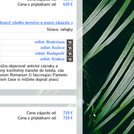
Cena s príplatkami od:
639 €
braziť všetky termíny a popis zájazdu »
Strava: raňajky
odlet: Bratislava
odlet: Košice
odlet: Budapešť
odlet: Krakov
 túžia objavovať antické zázraky a
ný komfortný transfer do hotela, vás
Forum Romanum či fascinujúci Panteón.
nom čase si môžete dopriať pravú
Cena zájazdu od:
719 €
Cena s príplatkami od:
719 €