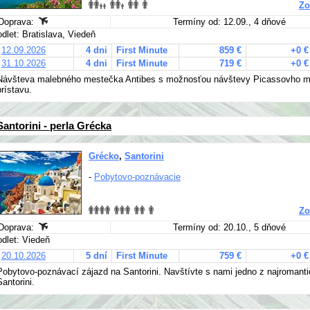
Zo
Doprava:
Termíny od: 12.09., 4 dňové
odlet: Bratislava, Viedeň
12.09.2026
4 dni
First Minute
859 €
+0 €
31.10.2026
4 dni
First Minute
719 €
+0 €
Návšteva malebného mestečka Antibes s možnosťou návštevy Picassovho mú
prístavu.
Santorini - perla Grécka
Grécko
,
Santorini
-
Pobytovo-poznávacie
Zo
Doprava:
Termíny od: 20.10., 5 dňové
odlet: Viedeň
20.10.2026
5 dní
First Minute
759 €
+0 €
Pobytovo-poznávací zájazd na Santorini. Navštívte s nami jedno z najromanti
Santorini.