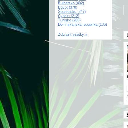
Bulharsko (492)
Egypt (378)
Španielsko (347)
Cyprus (212)
Tunisko (205)
Dominikánska republika (135)
Zobraziť všetky »