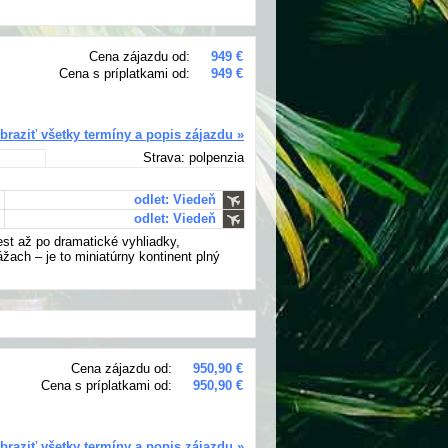
Cena zájazdu od:
949 €
Cena s príplatkami od:
949 €
braziť všetky termíny a popis zájazdu »
Strava: polpenzia
odlet: Viedeň
odlet: Viedeň
est až po dramatické vyhliadky,
ážach – je to miniatúrny kontinent plný
Cena zájazdu od:
950,90 €
Cena s príplatkami od:
950,90 €
braziť všetky termíny a popis zájazdu »