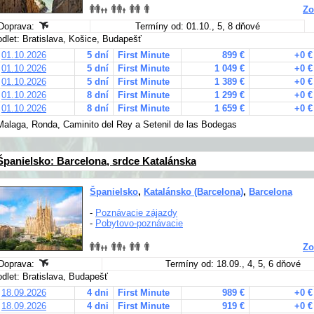
Zo
Doprava:
Termíny od: 01.10., 5, 8 dňové
odlet: Bratislava, Košice, Budapešť
01.10.2026
5 dní
First Minute
899 €
+0 €
01.10.2026
5 dní
First Minute
1 049 €
+0 €
01.10.2026
5 dní
First Minute
1 389 €
+0 €
01.10.2026
8 dní
First Minute
1 299 €
+0 €
01.10.2026
8 dní
First Minute
1 659 €
+0 €
Malaga, Ronda, Caminito del Rey a Setenil de las Bodegas
Španielsko: Barcelona, srdce Katalánska
Španielsko
,
Katalánsko (Barcelona)
,
Barcelona
-
Poznávacie zájazdy
-
Pobytovo-poznávacie
Zo
Doprava:
Termíny od: 18.09., 4, 5, 6 dňové
odlet: Bratislava, Budapešť
18.09.2026
4 dni
First Minute
989 €
+0 €
18.09.2026
4 dni
First Minute
919 €
+0 €