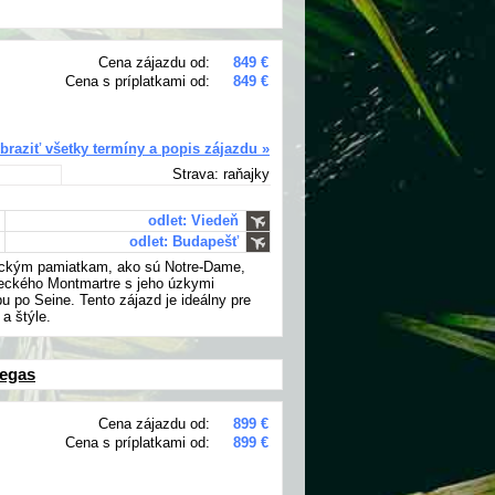
Cena zájazdu od:
849 €
Cena s príplatkami od:
849 €
braziť všetky termíny a popis zájazdu »
Strava: raňajky
odlet: Viedeň
odlet: Budapešť
nickým pamiatkam, ako sú Notre-Dame,
eleckého Montmartre s jeho úzkymi
 po Seine. Tento zájazd je ideálny pre
 a štýle.
degas
Cena zájazdu od:
899 €
Cena s príplatkami od:
899 €