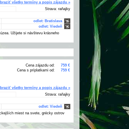
braziť všetky termíny a popis zájazdu »
Strava: raňajky
odlet: Bratislava
odlet: Viedeň
zea. Užijete si návštevu krásneho
Cena zájazdu od:
759 €
Cena s príplatkami od:
759 €
braziť všetky termíny a popis zájazdu »
Strava: raňajky
odlet: Viedeň
ckejších miest na svete, grécky ostrov