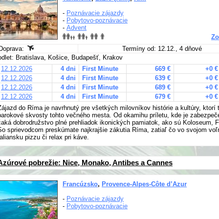
-
Poznávacie zájazdy
-
Pobytovo-poznávacie
-
Advent
Zo
Doprava:
Termíny od: 12.12., 4 dňové
odlet: Bratislava, Košice, Budapešť, Krakov
12.12.2026
4 dni
First Minute
669 €
+0 €
12.12.2026
4 dni
First Minute
639 €
+0 €
12.12.2026
4 dni
First Minute
689 €
+0 €
12.12.2026
4 dni
First Minute
679 €
+0 €
Zájazd do Ríma je navrhnutý pre všetkých milovníkov histórie a kultúry, ktorí
barokové skvosty tohto večného mesta. Od okamihu príletu, kde je zabezpeče
čaká dobrodružstvo plné prehliadok ikonických pamiatok, ako sú Koloseum, 
So sprievodcom preskúmate najkrajšie zákutia Ríma, zatiaľ čo vo svojom voľ
taliansku pizzu či relax pri káve.
Azúrové pobrežie: Nice, Monako, Antibes a Cannes
Francúzsko
,
Provence-Alpes-Côte d’Azur
-
Poznávacie zájazdy
-
Pobytovo-poznávacie