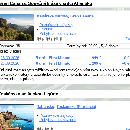
Gran Canaria: Sopečná krása v srdci Atlantiku
Kanárske ostrovy
,
Gran Canaria
-
Poznávacie zájazdy
-
Exotika
-
Pobytovo-poznávacie
Zo
Doprava:
Termíny od: 26.09., 5, 8 dňové
odlet: Viedeň
26.09.2026
5 dní
First Minute
949 €
+0 €
26.09.2026
8 dní
First Minute
1 209 €
+0 €
Dni plné rozmanitých zážitkov – od romantických prístavov a koloniálnych mi
vulkanické krátery a autentické dedinky v horách. Gran Canaria nie je len o pl
farieb, chutí a prírody.
Toskánsko so štipkou Ligúrie
Taliansko
,
Toskánsko (Florencia)
-
Poznávacie zájazdy
-
Pobytovo-poznávacie
Zo