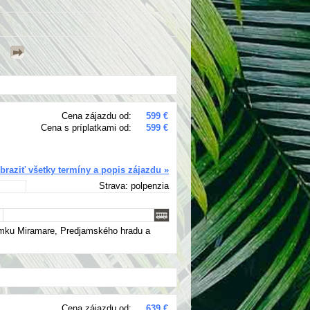
Cena zájazdu od:
599 €
Cena s príplatkami od:
599 €
braziť všetky termíny a popis zájazdu »
Strava: polpenzia
ámku Miramare, Predjamského hradu a
Cena zájazdu od:
639 €