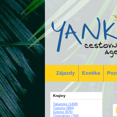
Zájazdy
Exotika
Poz
Krajiny
Taliansko (1408)
Turecko (984)
Grécko (876)
Chorvátsko (766)