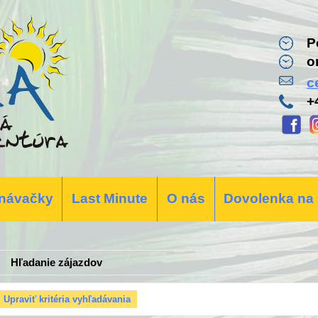
P
o
c
+
návačky
Last Minute
O nás
Dovolenka na
Hľadanie zájazdov