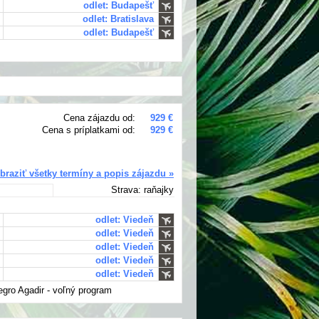
odlet: Budapešť
odlet: Bratislava
odlet: Budapešť
Cena zájazdu od:
929 €
Cena s príplatkami od:
929 €
braziť všetky termíny a popis zájazdu »
Strava: raňajky
odlet: Viedeň
odlet: Viedeň
odlet: Viedeň
odlet: Viedeň
odlet: Viedeň
legro Agadir - voľný program