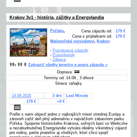
Krakov 3v1 - história, zážitky a Energylandia
Poľsko
,
Cena zájazdu od:
179 €
Cena s príplatkami od:
179 €
Malopoľské vojvodstvo
,
Krakov
-
Poznávacie zájazdy
-
Eurovíkendy
-
Zábava
Zobraziť všetky termíny a popis zájazdu »
Doprava:
Termíny od: 14.08., 3 dňové
Strava: raňajky
14.08.2026
3 dni
Last Minute
179 €
+0 €
Poďte s nami objaviť jedno z najkrajších miest strednej Európy a
zároveň zažiť deň plný adrenalínu v najväčšom zábavnom parku
Poľska. Spojenie historického Krakova, soľných baní vo Wieliczke
a nezabudnuteľnej Energylandie vytvára ideálny víkendový zájazd
pre rodiny, partie priateľov aj všetkých, ktorí chcú spojiť