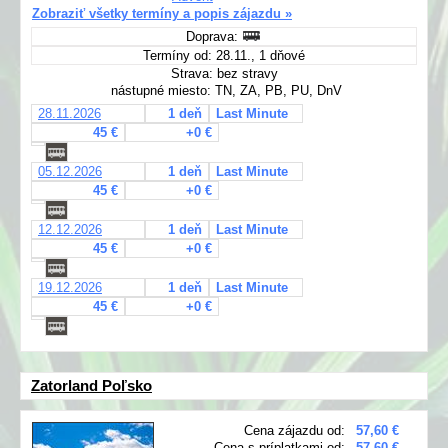
Zobraziť všetky termíny a popis zájazdu »
Doprava:
Termíny od: 28.11., 1 dňové
Strava: bez stravy
nástupné miesto: TN, ZA, PB, PU, DnV
28.11.2026
1 deň
Last Minute
45 €
+0 €
05.12.2026
1 deň
Last Minute
45 €
+0 €
12.12.2026
1 deň
Last Minute
45 €
+0 €
19.12.2026
1 deň
Last Minute
45 €
+0 €
Zatorland Poľsko
Cena zájazdu od:
57,60 €
Cena s príplatkami od:
57,60 €