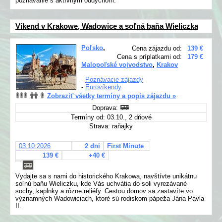
poznávanie s aktívnym oddychom.
Víkend v Krakowe, Wadowice a soľná baňa Wieliczka
Poľsko
,
Cena zájazdu od:
139 €
Cena s príplatkami od:
179 €
Malopoľské vojvodstvo
,
Krakov
-
Poznávacie zájazdy
-
Eurovíkendy
Zobraziť všetky termíny a popis zájazdu »
Doprava:
Termíny od: 03.10., 2 dňové
Strava: raňajky
03.10.2026
2 dni
First Minute
139 €
+40 €
Vydajte sa s nami do historického Krakowa, navštívte unikátnu
soľnú baňu Wieliczku, kde Vás uchvátia do soli vyrezávané
sochy, kaplnky a rôzne reliéfy. Cestou domov sa zastavíte vo
významných Wadowiciach, ktoré sú rodiskom pápeža Jána Pavla
II.