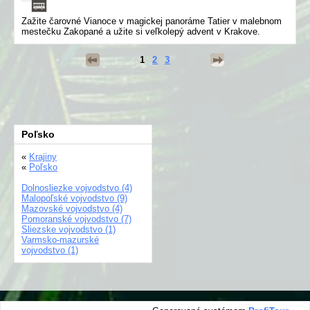
Zažite čarovné Vianoce v magickej panoráme Tatier v malebnom
mestečku Zakopané a užite si veľkolepý advent v Krakove.
1
2
3
Poľsko
«
Krajiny
«
Poľsko
Dolnosliezke vojvodstvo (4)
Malopoľské vojvodstvo (9)
Mazovské vojvodstvo (4)
Pomoranské vojvodstvo (7)
Sliezske vojvodstvo (1)
Varmsko-mazurské
vojvodstvo (1)