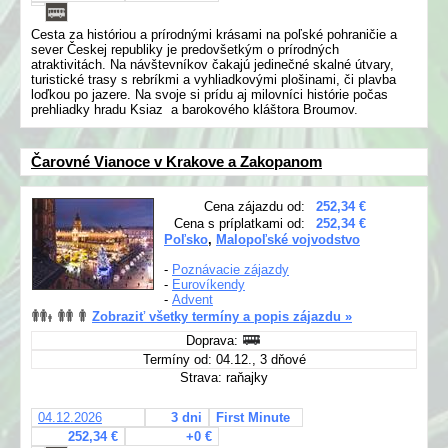
Cesta za históriou a prírodnými krásami na poľské pohraničie a
sever Českej republiky je predovšetkým o prírodných
atraktivitách. Na návštevníkov čakajú jedinečné skalné útvary,
turistické trasy s rebríkmi a vyhliadkovými plošinami, či plavba
loďkou po jazere. Na svoje si prídu aj milovníci histórie počas
prehliadky hradu Ksiaz a barokového kláštora Broumov.
Čarovné Vianoce v Krakove a Zakopanom
Cena zájazdu od:
252,34 €
Cena s príplatkami od:
252,34 €
Poľsko
,
Malopoľské vojvodstvo
-
Poznávacie zájazdy
-
Eurovíkendy
-
Advent
Zobraziť všetky termíny a popis zájazdu »
Doprava:
Termíny od: 04.12., 3 dňové
Strava: raňajky
04.12.2026
3 dni
First Minute
252,34 €
+0 €