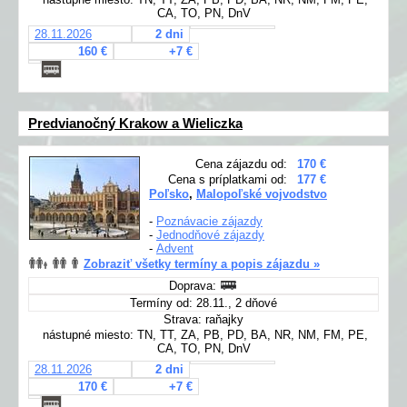
CA, TO, PN, DnV
28.11.2026
2 dni
160 €
+7 €
Predvianočný Krakow a Wieliczka
Cena zájazdu od:
170 €
Cena s príplatkami od:
177 €
Poľsko
,
Malopoľské vojvodstvo
-
Poznávacie zájazdy
-
Jednodňové zájazdy
-
Advent
Zobraziť všetky termíny a popis zájazdu »
Doprava:
Termíny od: 28.11., 2 dňové
Strava: raňajky
nástupné miesto: TN, TT, ZA, PB, PD, BA, NR, NM, FM, PE,
CA, TO, PN, DnV
28.11.2026
2 dni
170 €
+7 €