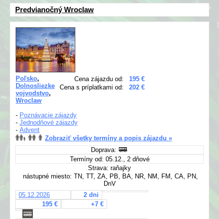
Predvianočný Wroclaw
Poľsko
,
Cena zájazdu od:
195 €
Dolnosliezke
Cena s príplatkami od:
202 €
vojvodstvo
,
Wroclaw
-
Poznávacie zájazdy
-
Jednodňové zájazdy
-
Advent
Zobraziť všetky termíny a popis zájazdu »
Doprava:
Termíny od: 05.12., 2 dňové
Strava: raňajky
nástupné miesto: TN, TT, ZA, PB, BA, NR, NM, FM, CA, PN,
DnV
05.12.2026
2 dni
195 €
+7 €