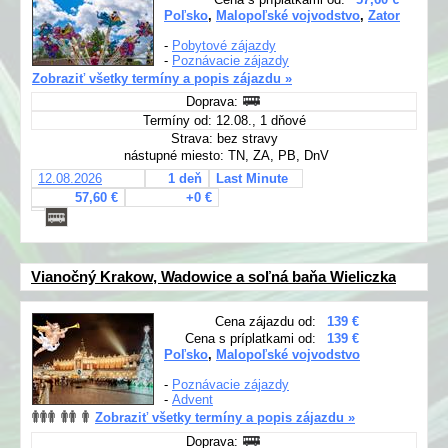
Poľsko
,
Malopoľské vojvodstvo
,
Zator
-
Pobytové zájazdy
-
Poznávacie zájazdy
Zobraziť všetky termíny a popis zájazdu »
Doprava:
Termíny od: 12.08., 1 dňové
Strava: bez stravy
nástupné miesto: TN, ZA, PB, DnV
12.08.2026
1 deň
Last Minute
57,60 €
+0 €
Vianočný Krakow, Wadowice a soľná baňa Wieliczka
Cena zájazdu od:
139 €
Cena s príplatkami od:
139 €
Poľsko
,
Malopoľské vojvodstvo
-
Poznávacie zájazdy
-
Advent
Zobraziť všetky termíny a popis zájazdu »
Doprava: