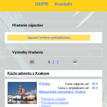
GDPR
Kontakt
Hľadanie zájazdov
Výsledky hľadania
1
2
3
Kúzlo adventu v Krakove
Poľsko
,
Cena zájazdu od:
45 €
Cena s príplatkami od:
45 €
Malopoľské vojvodstvo
,
Krakov
-
Pobytové zájazdy
-
Poznávacie zájazdy
-
Advent