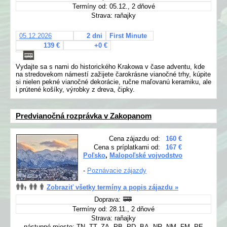
Termíny od: 05.12., 2 dňové
Strava: raňajky
05.12.2026
2 dni
First Minute
139 €
+0 €
Vydajte sa s nami do historického Krakowa v čase adventu, kde
na stredovekom námestí zažijete čarokrásne vianočné trhy, kúpite
si nielen pekné vianočné dekorácie, ručne maľovanú keramiku, ale
i prútené košíky, výrobky z dreva, čipky.
Predvianočná rozprávka v Zakopanom
Cena zájazdu od:
160 €
Cena s príplatkami od:
167 €
Poľsko
,
Malopoľské vojvodstvo
-
Poznávacie zájazdy
Zobraziť všetky termíny a popis zájazdu »
Doprava:
Termíny od: 28.11., 2 dňové
Strava: raňajky
nástupné miesto: TN, TT, ZA, PB, PD, BA, NR, NM, FM, PE,