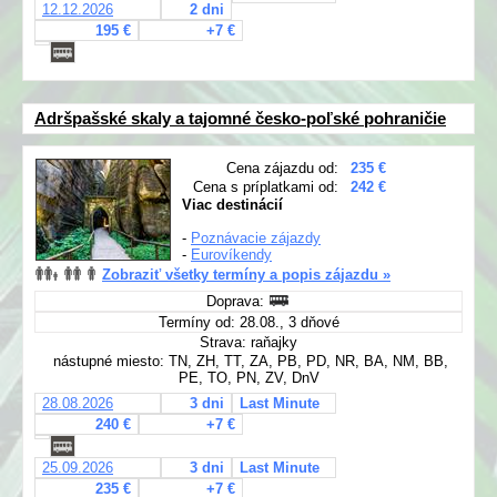
12.12.2026
2 dni
195 €
+7 €
Adršpašské skaly a tajomné česko-poľské pohraničie
Cena zájazdu od:
235 €
Cena s príplatkami od:
242 €
Viac destinácií
-
Poznávacie zájazdy
-
Eurovíkendy
Zobraziť všetky termíny a popis zájazdu »
Doprava:
Termíny od: 28.08., 3 dňové
Strava: raňajky
nástupné miesto: TN, ZH, TT, ZA, PB, PD, NR, BA, NM, BB,
PE, TO, PN, ZV, DnV
28.08.2026
3 dni
Last Minute
240 €
+7 €
25.09.2026
3 dni
Last Minute
235 €
+7 €