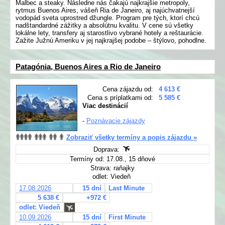
Malbec a steaky. Následne nás čakajú najkrajšie metropoly,
rytmus Buenos Aires, vášeň Ria de Janeiro, aj najúchvatnejší
vodopád sveta uprostred džungle. Program pre tých, ktorí chcú
nadštandardné zážitky a absolútnu kvalitu. V cene sú všetky
lokálne lety, transfery aj starostlivo vybrané hotely a reštaurácie.
Zažite Južnú Ameriku v jej najkrajšej podobe – štýlovo, pohodlne.
Patagónia, Buenos Aires a Rio de Janeiro
Cena zájazdu od:
4 613 €
Cena s príplatkami od:
5 585 €
Viac destinácií
-
Poznávacie zájazdy
Zobraziť všetky termíny a popis zájazdu »
Doprava:
Termíny od: 17.08., 15 dňové
Strava: raňajky
odlet: Viedeň
17.08.2026
15 dní
Last Minute
5 638 €
+972 €
odlet: Viedeň
10.09.2026
15 dní
First Minute