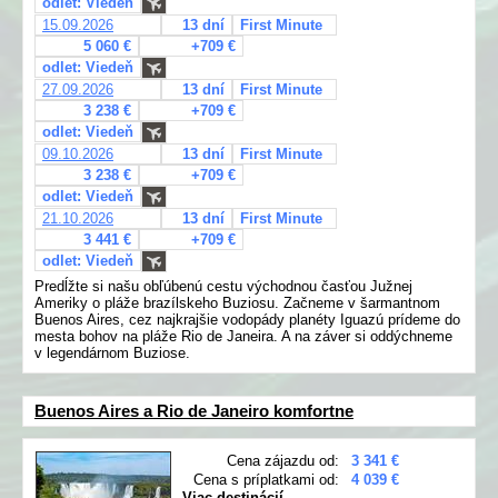
odlet: Viedeň
15.09.2026
13 dní
First Minute
5 060 €
+709 €
odlet: Viedeň
27.09.2026
13 dní
First Minute
3 238 €
+709 €
odlet: Viedeň
09.10.2026
13 dní
First Minute
3 238 €
+709 €
odlet: Viedeň
21.10.2026
13 dní
First Minute
3 441 €
+709 €
odlet: Viedeň
Predĺžte si našu obľúbenú cestu východnou časťou Južnej
Ameriky o pláže brazílskeho Buziosu. Začneme v šarmantnom
Buenos Aires, cez najkrajšie vodopády planéty Iguazú prídeme do
mesta bohov na pláže Rio de Janeira. A na záver si oddýchneme
v legendárnom Buziose.
Buenos Aires a Rio de Janeiro komfortne
Cena zájazdu od:
3 341 €
Cena s príplatkami od:
4 039 €
Viac destinácií