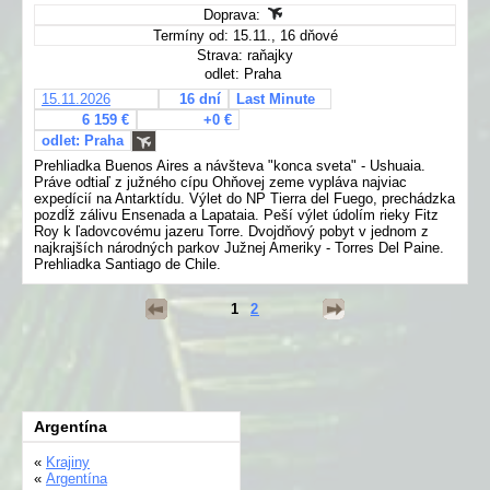
Doprava:
Termíny od: 15.11., 16 dňové
Strava: raňajky
odlet: Praha
15.11.2026
16 dní
Last Minute
6 159 €
+0 €
odlet: Praha
Prehliadka Buenos Aires a návšteva "konca sveta" - Ushuaia.
Práve odtiaľ z južného cípu Ohňovej zeme vypláva najviac
expedícií na Antarktídu. Výlet do NP Tierra del Fuego, prechádzka
pozdĺž zálivu Ensenada a Lapataia. Peší výlet údolím rieky Fitz
Roy k ľadovcovému jazeru Torre. Dvojdňový pobyt v jednom z
najkrajších národných parkov Južnej Ameriky - Torres Del Paine.
Prehliadka Santiago de Chile.
1
2
Argentína
«
Krajiny
«
Argentína