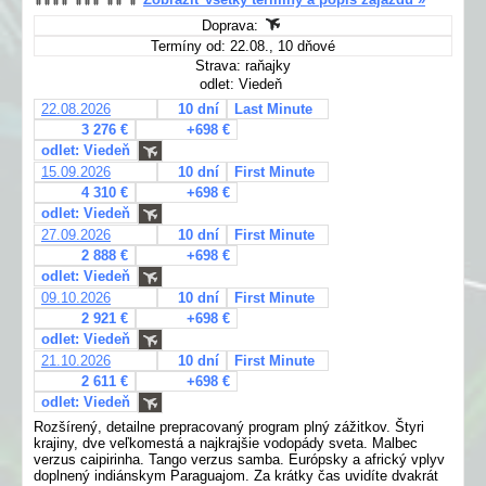
Doprava:
Termíny od: 22.08., 10 dňové
Strava: raňajky
odlet: Viedeň
22.08.2026
10 dní
Last Minute
3 276 €
+698 €
odlet: Viedeň
15.09.2026
10 dní
First Minute
4 310 €
+698 €
odlet: Viedeň
27.09.2026
10 dní
First Minute
2 888 €
+698 €
odlet: Viedeň
09.10.2026
10 dní
First Minute
2 921 €
+698 €
odlet: Viedeň
21.10.2026
10 dní
First Minute
2 611 €
+698 €
odlet: Viedeň
Rozšírený, detailne prepracovaný program plný zážitkov. Štyri
krajiny, dve veľkomestá a najkrajšie vodopády sveta. Malbec
verzus caipirinha. Tango verzus samba. Európsky a africký vplyv
doplnený indiánskym Paraguajom. Za krátky čas uvidíte dvakrát