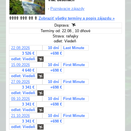
-
Poznávacie zájazdy
Zobraziť všetky termíny a popis zájazdu »
Doprava:
Termíny od: 22.08., 10 dňové
Strava: raňajky
odlet: Viedeň
22.08.2026
10 dní
Last Minute
3 526 €
+698 €
odlet: Viedeň
15.09.2026
10 dní
First Minute
4 640 €
+698 €
odlet: Viedeň
27.09.2026
10 dní
First Minute
3 341 €
+698 €
odlet: Viedeň
09.10.2026
10 dní
First Minute
3 341 €
+698 €
odlet: Viedeň
21.10.2026
10 dní
First Minute
3 341 €
+698 €
odlet: Viedeň