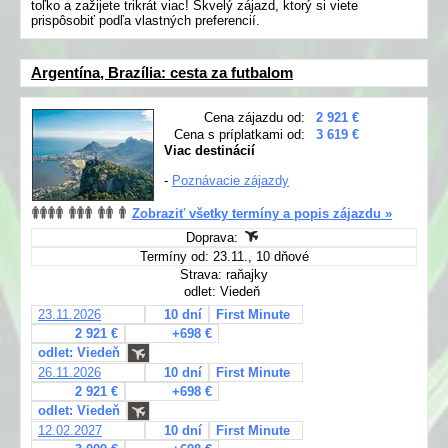
toľko a zažijete trikrát viac! Skvelý zájazd, ktorý si viete
prispôsobiť podľa vlastných preferencií.
Argentína, Brazília: cesta za futbalom
Cena zájazdu od:
2 921 €
Cena s príplatkami od:
3 619 €
Viac destinácií
-
Poznávacie zájazdy
Zobraziť všetky termíny a popis zájazdu »
Doprava:
Termíny od: 23.11., 10 dňové
Strava: raňajky
odlet: Viedeň
23.11.2026
10 dní
First Minute
2 921 €
+698 €
odlet: Viedeň
26.11.2026
10 dní
First Minute
2 921 €
+698 €
odlet: Viedeň
12.02.2027
10 dní
First Minute