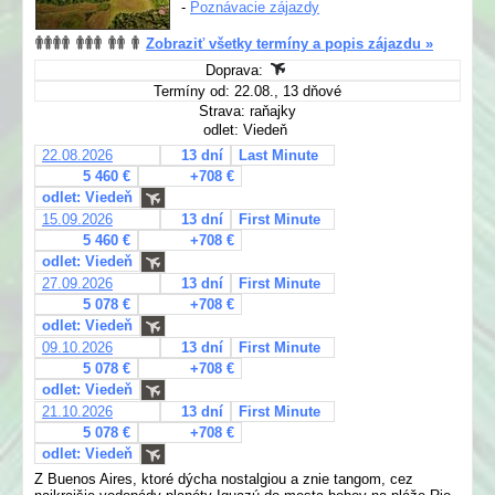
-
Poznávacie zájazdy
Zobraziť všetky termíny a popis zájazdu »
Doprava:
Termíny od: 22.08., 13 dňové
Strava: raňajky
odlet: Viedeň
22.08.2026
13 dní
Last Minute
5 460 €
+708 €
odlet: Viedeň
15.09.2026
13 dní
First Minute
5 460 €
+708 €
odlet: Viedeň
27.09.2026
13 dní
First Minute
5 078 €
+708 €
odlet: Viedeň
09.10.2026
13 dní
First Minute
5 078 €
+708 €
odlet: Viedeň
21.10.2026
13 dní
First Minute
5 078 €
+708 €
odlet: Viedeň
Z Buenos Aires, ktoré dýcha nostalgiou a znie tangom, cez