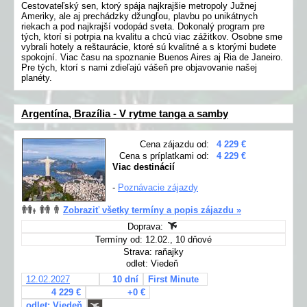
Cestovateľský sen, ktorý spája najkrajšie metropoly Južnej
Ameriky, ale aj prechádzky džungľou, plavbu po unikátnych
riekach a pod najkrajší vodopád sveta. Dokonalý program pre
tých, ktorí si potrpia na kvalitu a chcú viac zážitkov. Osobne sme
vybrali hotely a reštaurácie, ktoré sú kvalitné a s ktorými budete
spokojní. Viac času na spoznanie Buenos Aires aj Ria de Janeiro.
Pre tých, ktorí s nami zdieľajú vášeň pre objavovanie našej
planéty.
Argentína, Brazília - V rytme tanga a samby
Cena zájazdu od:
4 229 €
Cena s príplatkami od:
4 229 €
Viac destinácií
-
Poznávacie zájazdy
Zobraziť všetky termíny a popis zájazdu »
Doprava:
Termíny od: 12.02., 10 dňové
Strava: raňajky
odlet: Viedeň
12.02.2027
10 dní
First Minute
4 229 €
+0 €
odlet: Viedeň