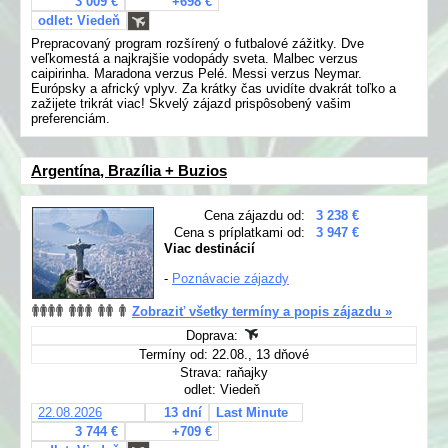
3 009 €
+698 €
odlet: Viedeň
Prepracovaný program rozšírený o futbalové zážitky. Dve
veľkomestá a najkrajšie vodopády sveta. Malbec verzus
caipirinha. Maradona verzus Pelé. Messi verzus Neymar.
Európsky a africký vplyv. Za krátky čas uvidíte dvakrát toľko a
zažijete trikrát viac! Skvelý zájazd prispôsobený vašim
preferenciám.
Argentína, Brazília + Buzios
Cena zájazdu od:
3 238 €
Cena s príplatkami od:
3 947 €
Viac destinácií
-
Poznávacie zájazdy
Zobraziť všetky termíny a popis zájazdu »
Doprava:
Termíny od: 22.08., 13 dňové
Strava: raňajky
odlet: Viedeň
22.08.2026
13 dní
Last Minute
3 744 €
+709 €