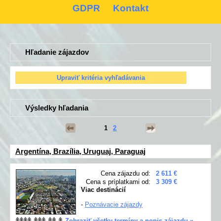
GDPR
Kontakt
Hľadanie zájazdov
Výsledky hľadania
1
2
Argentína, Brazília, Uruguaj, Paraguaj
Cena zájazdu od:
2 611 €
Cena s príplatkami od:
3 309 €
Viac destinácií
-
Poznávacie zájazdy
Zobraziť všetky termíny a popis zájazdu »