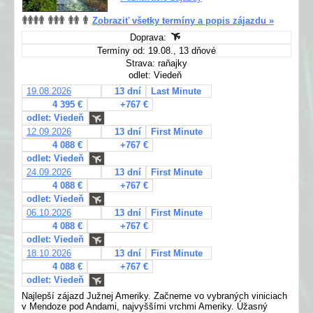
Zobraziť všetky termíny a popis zájazdu »
Doprava:
Termíny od: 19.08., 13 dňové
Strava: raňajky
odlet: Viedeň
19.08.2026
13 dní
Last Minute
4 395 €
+767 €
odlet: Viedeň
12.09.2026
13 dní
First Minute
4 088 €
+767 €
odlet: Viedeň
24.09.2026
13 dní
First Minute
4 088 €
+767 €
odlet: Viedeň
06.10.2026
13 dní
First Minute
4 088 €
+767 €
odlet: Viedeň
18.10.2026
13 dní
First Minute
4 088 €
+767 €
odlet: Viedeň
Najlepší zájazd Južnej Ameriky. Začneme vo vybraných viniciach
v Mendoze pod Andami, najvyššími vrchmi Ameriky. Úžasný