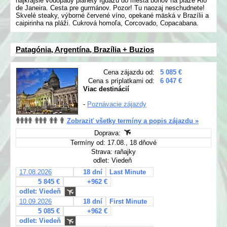
najkrajšie vodopády planéty Iguazú do mesta bohov na pláže Rio
de Janeira. Cesta pre gurmánov. Pozor! Tu naozaj neschudnete!
Skvelé steaky, výborné červené víno, opekané mäská v Brazílii a
caipirinha na pláži. Cukrová homoľa, Corcovado, Copacabana.
Patagónia, Argentína, Brazília + Buzios
Cena zájazdu od:
5 085 €
Cena s príplatkami od:
6 047 €
Viac destinácií
-
Poznávacie zájazdy
Zobraziť všetky termíny a popis zájazdu »
Doprava:
Termíny od: 17.08., 18 dňové
Strava: raňajky
odlet: Viedeň
17.08.2026
18 dní
Last Minute
5 845 €
+962 €
odlet: Viedeň
10.09.2026
18 dní
First Minute
5 085 €
+962 €
odlet: Viedeň