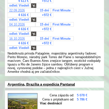
4 613 €
+972 €
odlet: Viedeň
22.09.2026
15 dní
First Minute
4 616 €
+972 €
odlet: Viedeň
04.10.2026
15 dní
First Minute
4 616 €
+972 €
odlet: Viedeň
16.10.2026
15 dní
First Minute
4 616 €
+972 €
odlet: Viedeň
Nedotknutá príroda Patagónie, majestátny argentínsky ľadovec
Perito Moreno, národný park Torres del Paine s nenapodobiteľným
masívom. Čaro Buenos Aires znejúce tangom, exotické vodopády
Iguazu a Rio de Janeiro žijúce sambou. Obľúbený program v
novej, vynovenej podobe – jedna z najkrajších ciest v Južnej
Amerike vhodná aj pre začiatočníkov.
Argentína, Brazília a expedícia Pantanal
Cena zájazdu od:
5 078 €
Cena s príplatkami od:
5 786 €
Viac destinácií