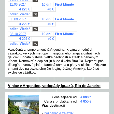
11.06.2027
10 dní
First Minute
4 229 €
+0 €
odlet: Viedeň
03.09.2027
10 dní
First Minute
4 229 €
+0 €
odlet: Viedeň
08.10.2027
10 dní
First Minute
4 229 €
+0 €
odlet: Viedeň
Vznešená a temperamentná Argentína. Krajina prírodných
zázrakov, veľkých metropolí, nespútaného tanga a ostražitých
gaučov. Bohatá história, veľké osobnosti a steak s červeným
vínom. Kontrovať a dopĺňať ju bude divoká Brazília. Neprestupná
džungľa, svetové pláže, farebná samba a párty v uliciach. Objavte
s nami dve najpoznateľnejšie krajiny Južnej Ameriky, ktoré sú
explóziou zážitkov.
Vinice v Argentíne, vodopády Iguazú, Rio de Janeiro
Cena zájazdu od:
4 088 €
Cena s príplatkami od:
4 855 €
Viac destinácií
-
Poznávacie zájazdy