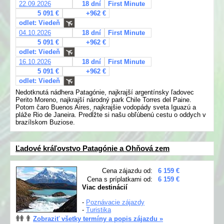
22.09.2026
18 dní
First Minute
5 091 €
+962 €
odlet: Viedeň
04.10.2026
18 dní
First Minute
5 091 €
+962 €
odlet: Viedeň
16.10.2026
18 dní
First Minute
5 091 €
+962 €
odlet: Viedeň
Nedotknutá nádhera Patagónie, najkrajší argentínsky ľadovec
Perito Moreno, najkrajší národný park Chile Torres del Paine.
Potom čaro Buenos Aires, najkrajšie vodopády sveta Iguazú a
pláže Rio de Janeira. Predĺžte si našu obľúbenú cestu o oddych v
brazílskom Buziose.
Ľadové kráľovstvo Patagónie a Ohňová zem
Cena zájazdu od:
6 159 €
Cena s príplatkami od:
6 159 €
Viac destinácií
-
Poznávacie zájazdy
-
Turistika
Zobraziť všetky termíny a popis zájazdu »