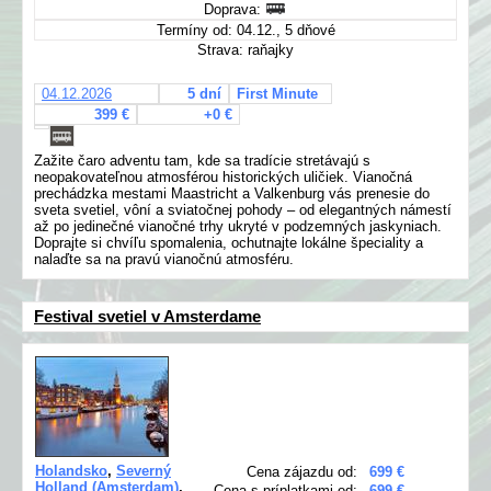
Doprava:
Termíny od: 04.12., 5 dňové
Strava: raňajky
04.12.2026
5 dní
First Minute
399 €
+0 €
Zažite čaro adventu tam, kde sa tradície stretávajú s
neopakovateľnou atmosférou historických uličiek. Vianočná
prechádzka mestami Maastricht a Valkenburg vás prenesie do
sveta svetiel, vôní a sviatočnej pohody – od elegantných námestí
až po jedinečné vianočné trhy ukryté v podzemných jaskyniach.
Doprajte si chvíľu spomalenia, ochutnajte lokálne špeciality a
nalaďte sa na pravú vianočnú atmosféru.
Festival svetiel v Amsterdame
Holandsko
,
Severný
Cena zájazdu od:
699 €
Holland (Amsterdam)
,
Cena s príplatkami od:
699 €