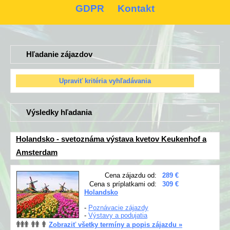
GDPR
Kontakt
Hľadanie zájazdov
Výsledky hľadania
Holandsko - svetoznáma výstava kvetov Keukenhof a
Amsterdam
Cena zájazdu od:
289 €
Cena s príplatkami od:
309 €
Holandsko
-
Poznávacie zájazdy
-
Výstavy a podujatia
Zobraziť všetky termíny a popis zájazdu »