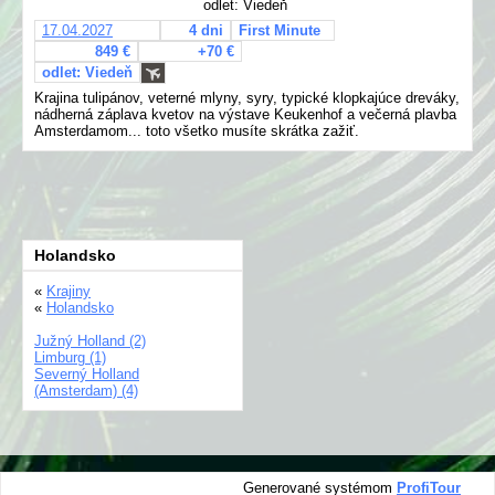
odlet: Viedeň
17.04.2027
4 dni
First Minute
849 €
+70 €
odlet: Viedeň
Krajina tulipánov, veterné mlyny, syry, typické klopkajúce dreváky,
nádherná záplava kvetov na výstave Keukenhof a večerná plavba
Amsterdamom... toto všetko musíte skrátka zažiť.
Holandsko
«
Krajiny
«
Holandsko
Južný Holland (2)
Limburg (1)
Severný Holland
(Amsterdam) (4)
Generované systémom
ProfiTour