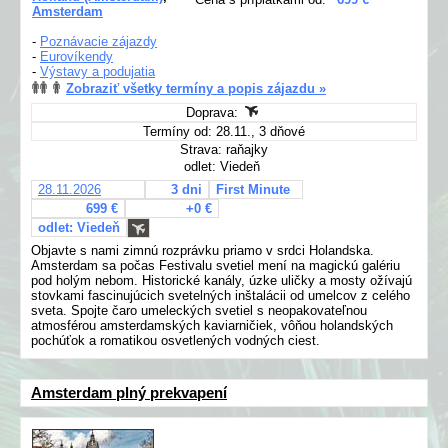
Amsterdam
-
Poznávacie zájazdy
-
Eurovíkendy
-
Výstavy a podujatia
Zobraziť všetky termíny a popis zájazdu »
Doprava:
Termíny od: 28.11., 3 dňové
Strava: raňajky
odlet: Viedeň
28.11.2026
3 dni
First Minute
699 €
+0 €
odlet: Viedeň
Objavte s nami zimnú rozprávku priamo v srdci Holandska.
Amsterdam sa počas Festivalu svetiel mení na magickú galériu
pod holým nebom. Historické kanály, úzke uličky a mosty ožívajú
stovkami fascinujúcich svetelných inštalácii od umelcov z celého
sveta. Spojte čaro umeleckých svetiel s neopakovateľnou
atmosférou amsterdamských kaviarničiek, vôňou holandských
pochúťok a romatikou osvetlených vodných ciest.
Amsterdam plný prekvapení