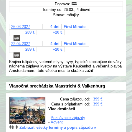
Doprava:
Termíny od: 26.03., 4 dňové
Strava: raňajky
26.03.2027
4 dni
First Minute
289 €
+20 €
22.04.2027
4 dni
First Minute
289 €
+20 €
Krajina tulipánov, veterné mlyny, syry, typické klopkajúce dreváky,
nádherná záplava kvetov na výstave Keukenhof a večerná plavba
Amsterdamom...toto všetko musíte skrátka zažiť.
Vianočná prechádzka Maastricht & Valkenburg
Cena zájazdu od:
399 €
Cena s príplatkami od:
399 €
Viac destinácií
-
Poznávacie zájazdy
-
Advent
Zobraziť všetky termíny a popis zájazdu »