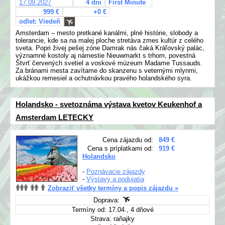
17.09.2027
4 dni
First Minute
999 €
+0 €
odlet: Viedeň
Amsterdam – mesto pretkané kanálmi, plné histórie, slobody a
tolerancie, kde sa na malej ploche stretáva zmes kultúr z celého
sveta. Popri živej pešej zóne Damrak nás čaká Kráľovský palác,
významné kostoly aj námestie Nieuwmarkt s trhom, povestná
Štvrť červených svetiel a voskové múzeum Madame Tussauds.
Za bránami mesta zavítame do skanzenu s veternými mlynmi,
ukážkou remesiel a ochutnávkou pravého holandského syra.
Holandsko - svetoznáma výstava kvetov Keukenhof a
Amsterdam LETECKY
Cena zájazdu od:
849 €
Cena s príplatkami od:
919 €
Holandsko
-
Poznávacie zájazdy
-
Výstavy a podujatia
Zobraziť všetky termíny a popis zájazdu »
Doprava:
Termíny od: 17.04., 4 dňové
Strava: raňajky