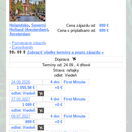
Holandsko
,
Severný
Cena zájazdu od:
899 €
Holland (Amsterdam)
,
Cena s príplatkami od:
899 €
Amsterdam
-
Poznávacie zájazdy
-
Eurovíkendy
Zobraziť všetky termíny a popis zájazdu »
Doprava:
Termíny od: 24.09., 4 dňové
Strava: raňajky
odlet: Viedeň
24.09.2026
4 dni
First Minute
1 055,98 €
+0 €
odlet: Viedeň
27.03.2027
4 dni
First Minute
1 099 €
+0 €
odlet: Viedeň
09.07.2027
4 dni
First Minute
899 €
+0 €
odlet: Viedeň