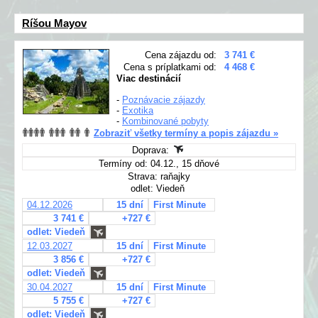
Ríšou Mayov
Cena zájazdu od:
3 741 €
Cena s príplatkami od:
4 468 €
Viac destinácií
-
Poznávacie zájazdy
-
Exotika
-
Kombinované pobyty
Zobraziť všetky termíny a popis zájazdu »
Doprava:
Termíny od: 04.12., 15 dňové
Strava: raňajky
odlet: Viedeň
04.12.2026
15 dní
First Minute
3 741 €
+727 €
odlet: Viedeň
12.03.2027
15 dní
First Minute
3 856 €
+727 €
odlet: Viedeň
30.04.2027
15 dní
First Minute
5 755 €
+727 €
odlet: Viedeň