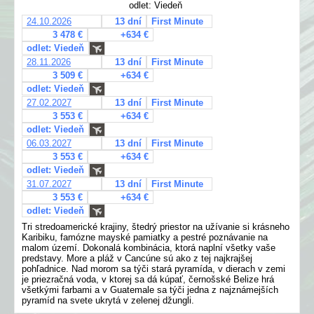
odlet: Viedeň
24.10.2026
13 dní
First Minute
3 478 €
+634 €
odlet: Viedeň
28.11.2026
13 dní
First Minute
3 509 €
+634 €
odlet: Viedeň
27.02.2027
13 dní
First Minute
3 553 €
+634 €
odlet: Viedeň
06.03.2027
13 dní
First Minute
3 553 €
+634 €
odlet: Viedeň
31.07.2027
13 dní
First Minute
3 553 €
+634 €
odlet: Viedeň
Tri stredoamerické krajiny, štedrý priestor na užívanie si krásneho
Karibiku, famózne mayské pamiatky a pestré poznávanie na
malom území. Dokonalá kombinácia, ktorá naplní všetky vaše
predstavy. More a pláž v Cancúne sú ako z tej najkrajšej
pohľadnice. Nad morom sa týči stará pyramída, v dierach v zemi
je priezračná voda, v ktorej sa dá kúpať, černošské Belize hrá
všetkými farbami a v Guatemale sa týči jedna z najznámejších
pyramíd na svete ukrytá v zelenej džungli.