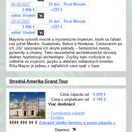
06.08.2027
15 dní
First Minute
3 856 €
+727 €
odlet: Viedeň
29.10.2027
15 dní
First Minute
3 856 €
+727 €
odlet: Viedeň
Mayovia vytvorili mocné a mysteriózne impérium, ktoré sa ťahalo
cez južné Mexiko, Guatemalu, Belize a Honduras. Cestovaním po
ich „ríši“ spoznáme ich ukryté poklady – fantastické mestá,
pyramídy a chrámy. Tieto neuveriteľné architektonické skvosty
dodnes hypnotizujú archeológov. Zvyšky tejto civilizácie sú
viditeľné vo zvykoch, jazyku a oblečení indiánskych kmeňov.
Ríša Mayov je jednou z najľahších ciest späť v čase.
Stredná Amerika Grand Tour
Cena zájazdu od:
5 839 €
Cena s príplatkami od:
6 745 €
Viac destinácií
-
Poznávacie zájazdy
-
Exotika
Zobraziť všetky termíny a popis zájazdu »
Doprava: