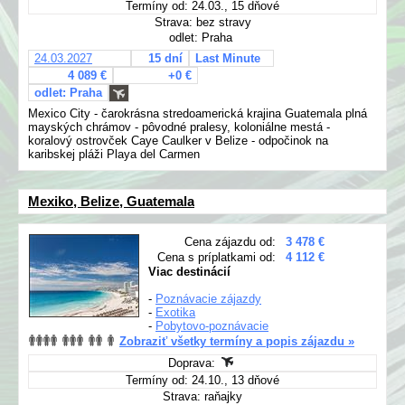
Termíny od: 24.03., 15 dňové
Strava: bez stravy
odlet: Praha
24.03.2027
15 dní
Last Minute
4 089 €
+0 €
odlet: Praha
Mexico City - čarokrásna stredoamerická krajina Guatemala plná
mayských chrámov - pôvodné pralesy, koloniálne mestá -
koralový ostrovček Caye Caulker v Belize - odpočinok na
karibskej pláži Playa del Carmen
Mexiko, Belize, Guatemala
Cena zájazdu od:
3 478 €
Cena s príplatkami od:
4 112 €
Viac destinácií
-
Poznávacie zájazdy
-
Exotika
-
Pobytovo-poznávacie
Zobraziť všetky termíny a popis zájazdu »
Doprava:
Termíny od: 24.10., 13 dňové
Strava: raňajky