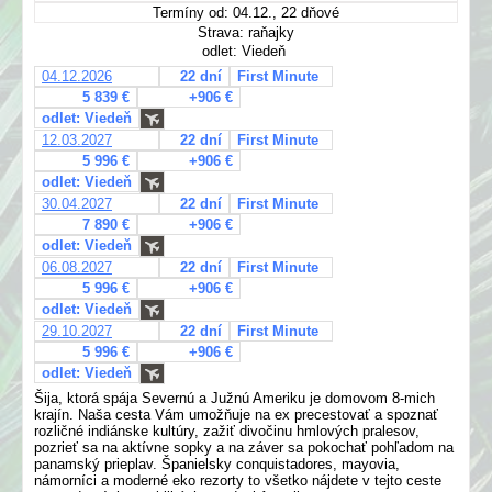
Termíny od: 04.12., 22 dňové
Strava: raňajky
odlet: Viedeň
04.12.2026
22 dní
First Minute
5 839 €
+906 €
odlet: Viedeň
12.03.2027
22 dní
First Minute
5 996 €
+906 €
odlet: Viedeň
30.04.2027
22 dní
First Minute
7 890 €
+906 €
odlet: Viedeň
06.08.2027
22 dní
First Minute
5 996 €
+906 €
odlet: Viedeň
29.10.2027
22 dní
First Minute
5 996 €
+906 €
odlet: Viedeň
Šija, ktorá spája Severnú a Južnú Ameriku je domovom 8-mich
krajín. Naša cesta Vám umožňuje na ex precestovať a spoznať
rozličné indiánske kultúry, zažiť divočinu hmlových pralesov,
pozrieť sa na aktívne sopky a na záver sa pokochať pohľadom na
panamský prieplav. Španielsky conquistadores, mayovia,
námorníci a moderné eko rezorty to všetko nájdete v tejto ceste