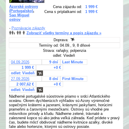
Azorské ostrovy
Cena zájazdu od:
1 999 €
(Portugalsko)
,
Cena s príplatkami od:
1 999 €
Sao Miguel
ostrov
-
Poznávacie zájazdy
Zobraziť všetky termíny a popis zájazdu »
Doprava:
Termíny od: 04.09., 9, 8 dňové
Strava: raňajky, polpenzia
odlet: Viedeň
04.09.2026
9 dní
Last Minute
1 999 €
+0 €
odlet: Viedeň
27.09.2026
8 dní
First Minute
2 007,62 €
+0 €
odlet: Viedeň
Nádherné portugalské súostrovie priamo v srdci Atlantického
oceánu. Okrem dychberúcich výhľadov sú Azory výnimočné
sopečnými krátermi a jazerami, krásnymi jaskyňami, horúcimi
prameňmi a čarovnými mestečkami. Ostrovy sú vhodné pre
milovníkov prírody a kľudu. Nádherne zelené, trávnaté a
zalesnené kopce sú ako jedna veľká záhrada. Keď prídete v pravý
čas, budete môcť obdivovať nádherne kvitnúce azalky, divoké
ľalie alebo hortenzie, ktorými sú ostrovy posiate.