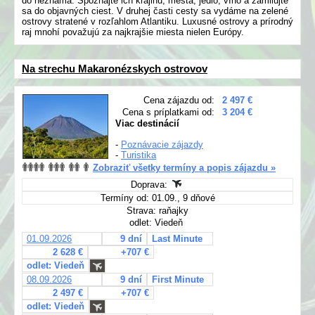
do neznáma. Spoznajte ich krajinu, mestá, jedlo, víno a zamilujte
sa do objavných ciest. V druhej časti cesty sa vydáme na zelené
ostrovy stratené v rozľahlom Atlantiku. Luxusné ostrovy a prírodný
raj mnohí považujú za najkrajšie miesta nielen Európy.
Na strechu Makaronézskych ostrovov
Cena zájazdu od:
2 497 €
Cena s príplatkami od:
3 204 €
Viac destinácií
-
Poznávacie zájazdy
-
Turistika
Zobraziť všetky termíny a popis zájazdu »
Doprava:
Termíny od: 01.09., 9 dňové
Strava: raňajky
odlet: Viedeň
01.09.2026
9 dní
Last Minute
2 628 €
+707 €
odlet: Viedeň
08.09.2026
9 dní
First Minute
2 497 €
+707 €
odlet: Viedeň