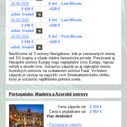
28.08.2026
8 dní
Last Minute
2 426 €
+626 €
odlet: Viedeň
04.09.2026
8 dní
Last Minute
2 246 €
+626 €
odlet: Viedeň
18.09.2026
8 dní
First Minute
2 246 €
+626 €
odlet: Viedeň
Navštívime až 3 ostrovy Navigátorov, kde je zastavaných menej
než 5% krajiny a všade vládne fantastická príroda. Prezývané aj
Havajské ostrovy Európy majú najteplejšie zimy Európy, najviac
veľrýb a skvelé víno. Súčasťou zájazdu je aj najkrajšie mesto
Azorských ostrovov na vzdialenom ostrove Faial. Vrcholom
zájazdu je výstup na najvyšší vrch Stredoatlantického chrbtu,
ktorý je súčasťou najdlhšieho pohoria sveta.
Portugalsko, Madeira a Azorské ostrovy
Cena zájazdu od:
2 510 €
Cena s príplatkami od:
2 957 €
Viac destinácií
-
Poznávacie zájazdy