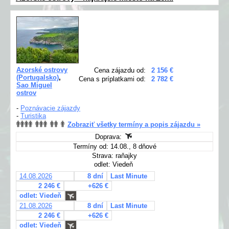
Azorské ostrovy
Cena zájazdu od:
2 156 €
(Portugalsko)
,
Cena s príplatkami od:
2 782 €
Sao Miguel
ostrov
-
Poznávacie zájazdy
-
Turistika
Zobraziť všetky termíny a popis zájazdu »
Doprava:
Termíny od: 14.08., 8 dňové
Strava: raňajky
odlet: Viedeň
14.08.2026
8 dní
Last Minute
2 246 €
+626 €
odlet: Viedeň
21.08.2026
8 dní
Last Minute
2 246 €
+626 €
odlet: Viedeň