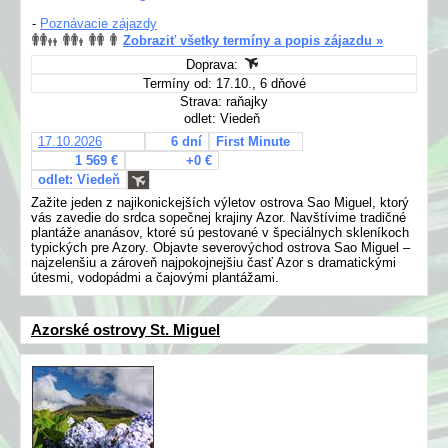
-
Poznávacie zájazdy
Zobraziť všetky termíny a popis zájazdu »
Doprava:
Termíny od: 17.10., 6 dňové
Strava: raňajky
odlet: Viedeň
17.10.2026
6 dní
First Minute
1 569 €
+0 €
odlet: Viedeň
Zažite jeden z najikonickejších výletov ostrova Sao Miguel, ktorý
vás zavedie do srdca sopečnej krajiny Azor. Navštívime tradičné
plantáže ananásov, ktoré sú pestované v špeciálnych skleníkoch
typických pre Azory. Objavte severovýchod ostrova Sao Miguel –
najzelenšiu a zároveň najpokojnejšiu časť Azor s dramatickými
útesmi, vodopádmi a čajovými plantážami.
Azorské ostrovy St. Miguel