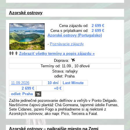
Azorské ostrovy
Cena zájazdu od:
2 699 €
Cena s príplatkami od:
2 699 €
Azorské ostrovy (Portugalsko)
-
Poznávacie zájazdy
Zobraziť všetky termíny a popis zájazdu »
Doprava:
Termíny od: 11.09., 10 dňové
Strava: raňajky
odlet: Praha
11.09.2026
10 dní
Last Minute
2 699 €
+0 €
odlet: Praha
Zažite jedinečné pozorovanie delfínov a veľrýb v Ponto Delgado.
Navštívime čajovú plantáž Chá Gorreana, tajomné údolie Furnas,
Sete Cidanes, jazero Fogo a prehliadneme si aj niektoré z
Azorských ostrovov, ako napr. Pico, Terceira a Faial.
Azorské ostrovy – najkrajšie miesto na Zemi