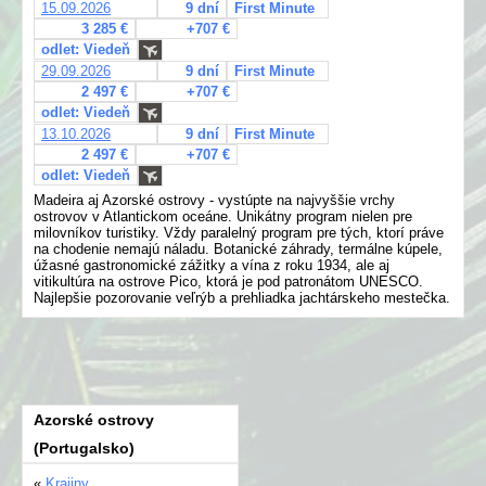
15.09.2026
9 dní
First Minute
3 285 €
+707 €
odlet: Viedeň
29.09.2026
9 dní
First Minute
2 497 €
+707 €
odlet: Viedeň
13.10.2026
9 dní
First Minute
2 497 €
+707 €
odlet: Viedeň
Madeira aj Azorské ostrovy - vystúpte na najvyššie vrchy
ostrovov v Atlantickom oceáne. Unikátny program nielen pre
milovníkov turistiky. Vždy paralelný program pre tých, ktorí práve
na chodenie nemajú náladu. Botanické záhrady, termálne kúpele,
úžasné gastronomické zážitky a vína z roku 1934, ale aj
vitikultúra na ostrove Pico, ktorá je pod patronátom UNESCO.
Najlepšie pozorovanie veľrýb a prehliadka jachtárskeho mestečka.
Azorské ostrovy
(Portugalsko)
«
Krajiny