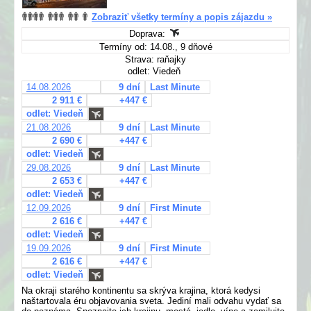
Zobraziť všetky termíny a popis zájazdu »
Doprava:
Termíny od: 14.08., 9 dňové
Strava: raňajky
odlet: Viedeň
14.08.2026
9 dní
Last Minute
2 911 €
+447 €
odlet: Viedeň
21.08.2026
9 dní
Last Minute
2 690 €
+447 €
odlet: Viedeň
29.08.2026
9 dní
Last Minute
2 653 €
+447 €
odlet: Viedeň
12.09.2026
9 dní
First Minute
2 616 €
+447 €
odlet: Viedeň
19.09.2026
9 dní
First Minute
2 616 €
+447 €
odlet: Viedeň
Na okraji starého kontinentu sa skrýva krajina, ktorá kedysi
naštartovala éru objavovania sveta. Jediní mali odvahu vydať sa