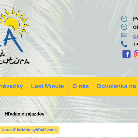
P
o
c
+
návačky
Last Minute
O nás
Dovolenka na
Hľadanie zájazdov