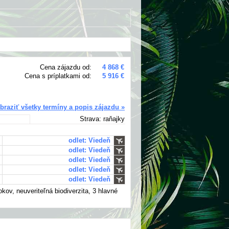
Cena zájazdu od:
4 868 €
Cena s príplatkami od:
5 916 €
braziť všetky termíny a popis zájazdu »
Strava: raňajky
odlet: Viedeň
odlet: Viedeň
odlet: Viedeň
odlet: Viedeň
odlet: Viedeň
rokov, neuveriteľná biodiverzita, 3 hlavné