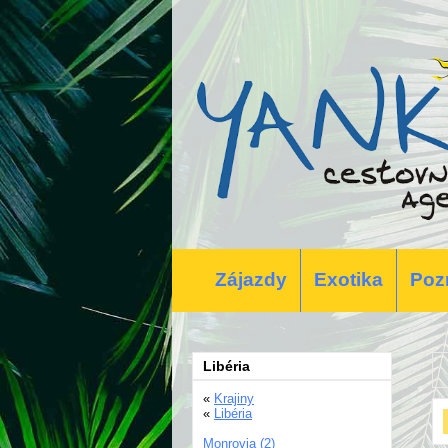
Zájazdy
Exotika
Poz
Libéria
«
Krajiny
«
Libéria
Monrovia (2)