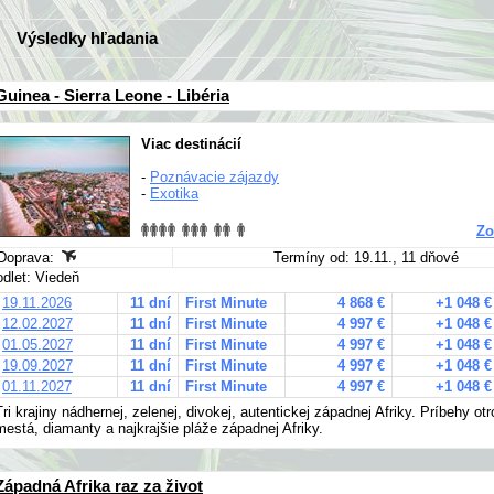
Výsledky hľadania
Guinea - Sierra Leone - Libéria
Viac destinácií
-
Poznávacie zájazdy
-
Exotika
Zo
Doprava:
Termíny od: 19.11., 11 dňové
odlet: Viedeň
19.11.2026
11 dní
First Minute
4 868 €
+1 048 €
12.02.2027
11 dní
First Minute
4 997 €
+1 048 €
01.05.2027
11 dní
First Minute
4 997 €
+1 048 €
19.09.2027
11 dní
First Minute
4 997 €
+1 048 €
01.11.2027
11 dní
First Minute
4 997 €
+1 048 €
Tri krajiny nádhernej, zelenej, divokej, autentickej západnej Afriky. Príbehy ot
mestá, diamanty a najkrajšie pláže západnej Afriky.
Západná Afrika raz za život