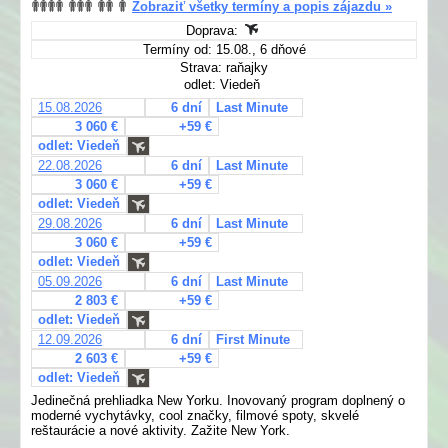
Zobraziť všetky termíny a popis zájazdu »
Doprava:
Termíny od: 15.08., 6 dňové
Strava: raňajky
odlet: Viedeň
15.08.2026
6 dní
Last Minute
3 060 €
+59 €
odlet: Viedeň
22.08.2026
6 dní
Last Minute
3 060 €
+59 €
odlet: Viedeň
29.08.2026
6 dní
Last Minute
3 060 €
+59 €
odlet: Viedeň
05.09.2026
6 dní
Last Minute
2 803 €
+59 €
odlet: Viedeň
12.09.2026
6 dní
First Minute
2 603 €
+59 €
odlet: Viedeň
Jedinečná prehliadka New Yorku. Inovovaný program doplnený o
moderné vychytávky, cool značky, filmové spoty, skvelé
reštaurácie a nové aktivity. Zažite New York.