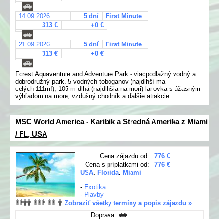
14.09.2026
5 dní
First Minute
313 €
+0 €
21.09.2026
5 dní
First Minute
313 €
+0 €
Forest Aquaventure and Adventure Park - viacpodlažný vodný a
dobrodružný park. 5 vodných toboganov (najdlhší ma
celých 111m!), 105 m dlhá (najdlhšia na mori) lanovka s úžasným
výhľadom na more, vzdušný chodník a ďalšie atrakcie
MSC World America - Karibik a Stredná Amerika z Miami
/ FL, USA
Cena zájazdu od:
776 €
Cena s príplatkami od:
776 €
USA
,
Florida
,
Miami
-
Exotika
-
Plavby
Zobraziť všetky termíny a popis zájazdu »
Doprava: