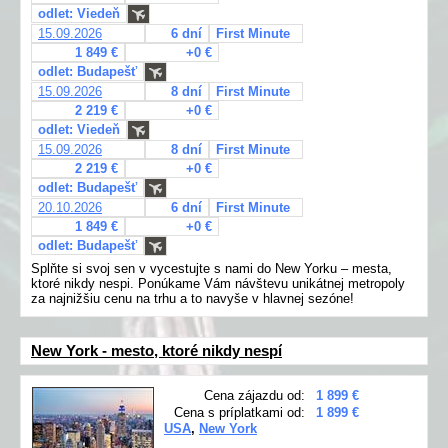
odlet: Viedeň
15.09.2026
6 dní
First Minute
1 849 €
+0 €
odlet: Budapešť
15.09.2026
8 dní
First Minute
2 219 €
+0 €
odlet: Viedeň
15.09.2026
8 dní
First Minute
2 219 €
+0 €
odlet: Budapešť
20.10.2026
6 dní
First Minute
1 849 €
+0 €
odlet: Budapešť
Splňte si svoj sen v vycestujte s nami do New Yorku – mesta,
ktoré nikdy nespi. Ponúkame Vám návštevu unikátnej metropoly
za najnižšiu cenu na trhu a to navyše v hlavnej sezóne!
New York - mesto, ktoré nikdy nespí
Cena zájazdu od:
1 899 €
Cena s príplatkami od:
1 899 €
USA
,
New York