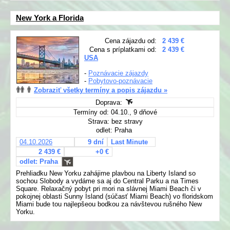
New York a Florida
Cena zájazdu od:
2 439 €
Cena s príplatkami od:
2 439 €
USA
-
Poznávacie zájazdy
-
Pobytovo-poznávacie
Zobraziť všetky termíny a popis zájazdu »
Doprava:
Termíny od: 04.10., 9 dňové
Strava: bez stravy
odlet: Praha
04.10.2026
9 dní
Last Minute
2 439 €
+0 €
odlet: Praha
Prehliadku New Yorku zahájime plavbou na Liberty Island so
sochou Slobody a vydáme sa aj do Central Parku a na Times
Square. Relaxačný pobyt pri mori na slávnej Miami Beach či v
pokojnej oblasti Sunny Island (súčasť Miami Beach) vo floridskom
Miami bude tou najlepšeou bodkou za návštevou rušného New
Yorku.