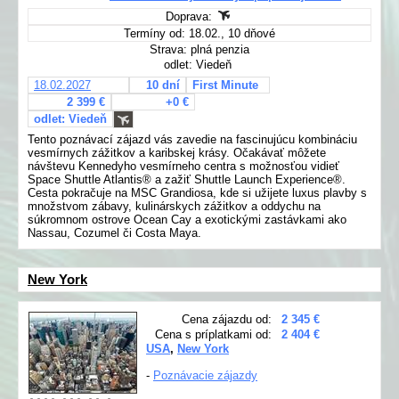
Doprava:
Termíny od: 18.02., 10 dňové
Strava: plná penzia
odlet: Viedeň
18.02.2027
10 dní
First Minute
2 399 €
+0 €
odlet: Viedeň
Tento poznávací zájazd vás zavedie na fascinujúcu kombináciu
vesmírnych zážitkov a karibskej krásy. Očakávať môžete
návštevu Kennedyho vesmírneho centra s možnosťou vidieť
Space Shuttle Atlantis® a zažiť Shuttle Launch Experience®.
Cesta pokračuje na MSC Grandiosa, kde si užijete luxus plavby s
množstvom zábavy, kulinárskych zážitkov a oddychu na
súkromnom ostrove Ocean Cay a exotickými zastávkami ako
Nassau, Cozumel či Costa Maya.
New York
Cena zájazdu od:
2 345 €
Cena s príplatkami od:
2 404 €
USA
,
New York
-
Poznávacie zájazdy