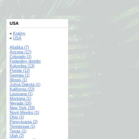
USA
«
Krajiny
«
USA
Aljaška (7)
Arizona (17)
Colorado (1)
Federálny distrikt
Kolumbia (13)
Florida (12)
Georgia (1)
Illinois (1)
Južná Dakota (1)
Kalifornia (22)
Louisiana (1)
Montana (1)
Nevada (16)
New York (33)
Nové Mexiko (1)
Ohio (1)
Pensylvania (2)
Tennessee (1)
Texas (1)
Utah (2)