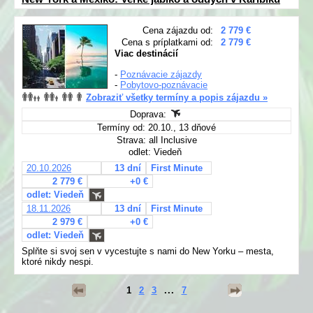
Cena zájazdu od:
2 779 €
Cena s príplatkami od:
2 779 €
Viac destinácií
-
Poznávacie zájazdy
-
Pobytovo-poznávacie
Zobraziť všetky termíny a popis zájazdu »
Doprava:
Termíny od: 20.10., 13 dňové
Strava: all Inclusive
odlet: Viedeň
20.10.2026
13 dní
First Minute
2 779 €
+0 €
odlet: Viedeň
18.11.2026
13 dní
First Minute
2 979 €
+0 €
odlet: Viedeň
Splňte si svoj sen v vycestujte s nami do New Yorku – mesta,
ktoré nikdy nespi.
1
2
3
...
7