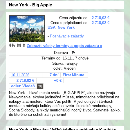
New York - Big Apple
Cena zájazdu od:
2 718,02 €
Cena s príplatkami od:
2 718,02 €
USA
,
New York
-
Poznávacie zájazdy
Zobraziť všetky termíny a popis zájazdu »
Doprava:
Termíny od: 16.11., 7 dňové
Strava: raňajky
odlet: Viedeň
16.11.2026
7 dní
First Minute
2 718,02 €
+0 €
odlet: Viedeň
New York – hlavé mesto sveta. „BIG APPLE“, ako ho nazývajú
Newyorčania, skrýva jedinečné múzeá, mimoriadne príležitosti na
nákupy a atmosféru, ktorá Vás pohltí. V jednotlivých štvrtiach
mesta sa miešajú kultúry celého sveta. Ikonické mrakodrapy,
Socha Slobody, a nikdy neutíchajúci nočný život. Šťavnaté jablko,
do ktorého sa schuti zahryzneme!
New York a Mexiko: Veľké jablko a oddych v Karibiku