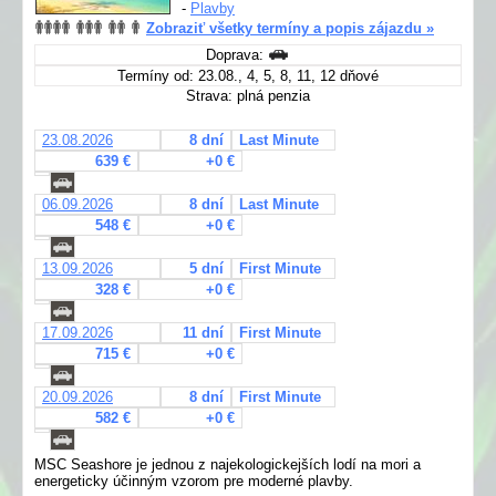
-
Plavby
Zobraziť všetky termíny a popis zájazdu »
Doprava:
Termíny od: 23.08., 4, 5, 8, 11, 12 dňové
Strava: plná penzia
23.08.2026
8 dní
Last Minute
639 €
+0 €
06.09.2026
8 dní
Last Minute
548 €
+0 €
13.09.2026
5 dní
First Minute
328 €
+0 €
17.09.2026
11 dní
First Minute
715 €
+0 €
20.09.2026
8 dní
First Minute
582 €
+0 €
MSC Seashore je jednou z najekologickejších lodí na mori a
energeticky účinným vzorom pre moderné plavby.