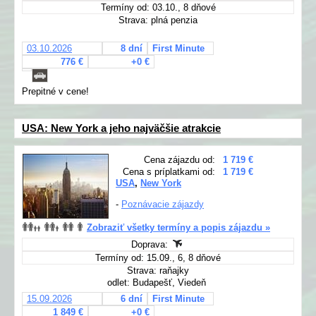
Termíny od: 03.10., 8 dňové
Strava: plná penzia
03.10.2026
8 dní
First Minute
776 €
+0 €
Prepitné v cene!
USA: New York a jeho najväčšie atrakcie
Cena zájazdu od:
1 719 €
Cena s príplatkami od:
1 719 €
USA
,
New York
-
Poznávacie zájazdy
Zobraziť všetky termíny a popis zájazdu »
Doprava:
Termíny od: 15.09., 6, 8 dňové
Strava: raňajky
odlet: Budapešť, Viedeň
15.09.2026
6 dní
First Minute
1 849 €
+0 €