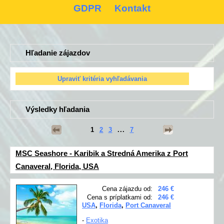
GDPR
Kontakt
Hľadanie zájazdov
Výsledky hľadania
1
2
3
...
7
MSC Seashore - Karibik a Stredná Amerika z Port
Canaveral, Florida, USA
Cena zájazdu od:
246 €
Cena s príplatkami od:
246 €
USA
,
Florida
,
Port Canaveral
-
Exotika