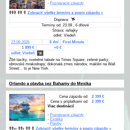
-
Poznávacie zájazdy
Zobraziť všetky termíny a popis zájazdu »
Doprava:
Termíny od: 23.09., 6 dňové
Strava: raňajky
odlet: Viedeň
23.09.2026
6 dní
First Minute
1 899 €
+0 €
odlet: Viedeň
Žlté taxíky, svetelné tabule na Times Square, zelené parky,
obrovské mrakodrapy, dokonalá zmes národov, makléri na Wall
Street... to je New York.
Orlando a plavba cez Bahamy do Mexika
Cena zájazdu od:
2 399 €
Cena s príplatkami od:
2 399 €
Viac destinácií
-
Poznávacie zájazdy
-
Exotika
-
Plavby
Zobraziť všetky termíny a popis zájazdu »