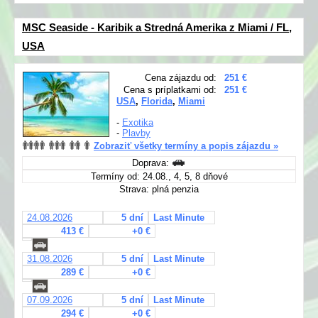
MSC Seaside - Karibik a Stredná Amerika z Miami / FL,
USA
Cena zájazdu od:
251 €
Cena s príplatkami od:
251 €
USA
,
Florida
,
Miami
-
Exotika
-
Plavby
Zobraziť všetky termíny a popis zájazdu »
Doprava:
Termíny od: 24.08., 4, 5, 8 dňové
Strava: plná penzia
24.08.2026
5 dní
Last Minute
413 €
+0 €
31.08.2026
5 dní
Last Minute
289 €
+0 €
07.09.2026
5 dní
Last Minute
294 €
+0 €