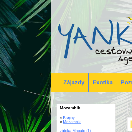
Zájazdy
Exotika
Poz
Mozambik
«
Krajiny
«
Mozambik
zátoka Maputo (1)