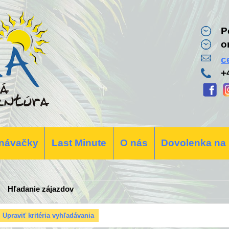
P
o
c
+
návačky
Last Minute
O nás
Dovolenka na
Hľadanie zájazdov