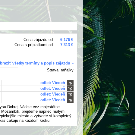
Cena zájazdu od:
6 176 €
Cena s príplatkami od:
7 313 €
braziť všetky termíny a popis zájazdu »
Strava: raňajky
odlet: Viedeň
odlet: Viedeň
odlet: Viedeň
odlet: Viedeň
Mysu Dobrej Nádeje cez majestátne
ý Mozambik, prejdeme naprieč malými
ypickejšie miesta a vytvorte si kompletný
y vás čakajú na každom kroku.