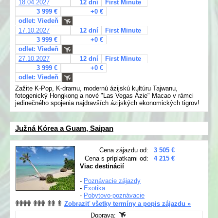
18.04.2027
12 dní
First Minute
3 999 €
+0 €
odlet: Viedeň
17.10.2027
12 dní
First Minute
3 999 €
+0 €
odlet: Viedeň
27.10.2027
12 dní
First Minute
3 999 €
+0 €
odlet: Viedeň
Zažite K-Pop, K-dramu, modernú ázijskú kultúru Tajwanu,
fotogenický Hongkong a nové "Las Vegas Ázie" Macao v rámci
jedinečného spojenia najdravších ázijských ekonomických tigrov!
Južná Kórea a Guam, Saipan
Cena zájazdu od:
3 505 €
Cena s príplatkami od:
4 215 €
Viac destinácií
-
Poznávacie zájazdy
-
Exotika
-
Pobytovo-poznávacie
Zobraziť všetky termíny a popis zájazdu »
Doprava: