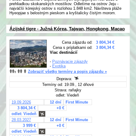
prehliadkou skokanských mostíkov. Odletíme na ostrov Jeju -
najväčší kórejský ostrov s rozlohou 1.848 km2. Návšteva pláže
Hyeopjae s belostným pieskom a kryštalicky čistým morom.
Ázijské tigre - Južná Kórea, Tajwan, Hongkong, Macao
Cena zájazdu od:
3 804,34 €
Cena s príplatkami od:
3 804,34 €
Viac destinácií
-
Poznávacie zájazdy
-
Exotika
Zobraziť všetky termíny a popis zájazdu »
Doprava:
Termíny od: 19.09., 12 dňové
Strava: raňajky
odlet: Viedeň
19.09.2026
12 dní
First Minute
3 804,34 €
+0 €
odlet: Viedeň
28.03.2027
12 dní
First Minute
3 999 €
+0 €
odlet: Viedeň