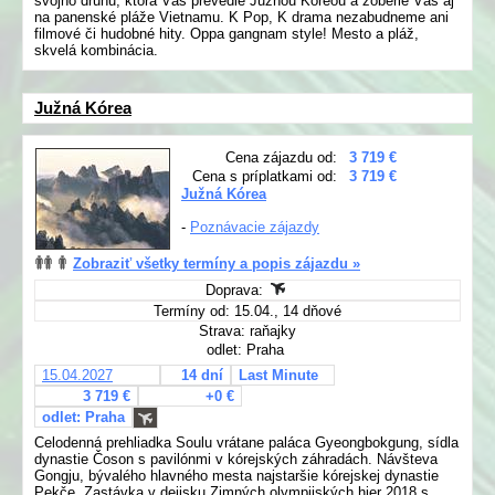
svojho druhu, ktorá Vás prevedie Južnou Kóreou a zoberie Vás aj
na panenské pláže Vietnamu. K Pop, K drama nezabudneme ani
filmové či hudobné hity. Oppa gangnam style! Mesto a pláž,
skvelá kombinácia.
Južná Kórea
Cena zájazdu od:
3 719 €
Cena s príplatkami od:
3 719 €
Južná Kórea
-
Poznávacie zájazdy
Zobraziť všetky termíny a popis zájazdu »
Doprava:
Termíny od: 15.04., 14 dňové
Strava: raňajky
odlet: Praha
15.04.2027
14 dní
Last Minute
3 719 €
+0 €
odlet: Praha
Celodenná prehliadka Soulu vrátane paláca Gyeongbokgung, sídla
dynastie Čoson s pavilónmi v kórejských záhradách. Návšteva
Gongju, bývalého hlavného mesta najstaršie kórejskej dynastie
Pekče. Zastávka v dejisku Zimných olympijských hier 2018 s