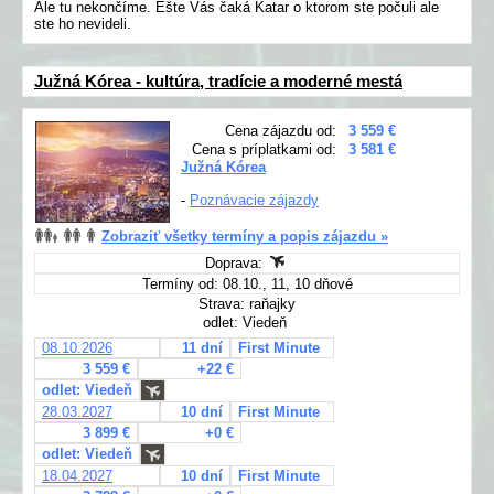
Ale tu nekončíme. Ešte Vás čaká Katar o ktorom ste počuli ale
ste ho nevideli.
Južná Kórea - kultúra, tradície a moderné mestá
Cena zájazdu od:
3 559 €
Cena s príplatkami od:
3 581 €
Južná Kórea
-
Poznávacie zájazdy
Zobraziť všetky termíny a popis zájazdu »
Doprava:
Termíny od: 08.10., 11, 10 dňové
Strava: raňajky
odlet: Viedeň
08.10.2026
11 dní
First Minute
3 559 €
+22 €
odlet: Viedeň
28.03.2027
10 dní
First Minute
3 899 €
+0 €
odlet: Viedeň
18.04.2027
10 dní
First Minute