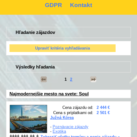
GDPR
Kontakt
Hľadanie zájazdov
Výsledky hľadania
1
2
Najmodernejšie mesto na svete: Soul
Cena zájazdu od:
2 444 €
Cena s príplatkami od:
2 501 €
Južná Kórea
-
Poznávacie zájazdy
-
Exotika
Zobraziť všetky termíny a popis zájazdu »