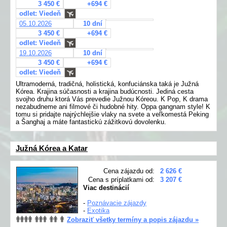
3 450 €
+694 €
odlet: Viedeň
05.10.2026
10 dní
3 450 €
+694 €
odlet: Viedeň
19.10.2026
10 dní
3 450 €
+694 €
odlet: Viedeň
Ultramoderná, tradičná, holistická, konfuciánska taká je Južná
Kórea. Krajina súčasnosti a krajina budúcnosti. Jediná cesta
svojho druhu ktorá Vás prevedie Južnou Kóreou. K Pop, K drama
nezabudneme ani filmové či hudobné hity. Oppa gangnam style! K
tomu si pridajte najrýchlejšie vlaky na svete a veľkomestá Peking
a Šanghaj a máte fantastickú zážitkovú dovolenku.
Južná Kórea a Katar
Cena zájazdu od:
2 626 €
Cena s príplatkami od:
3 207 €
Viac destinácií
-
Poznávacie zájazdy
-
Exotika
Zobraziť všetky termíny a popis zájazdu »