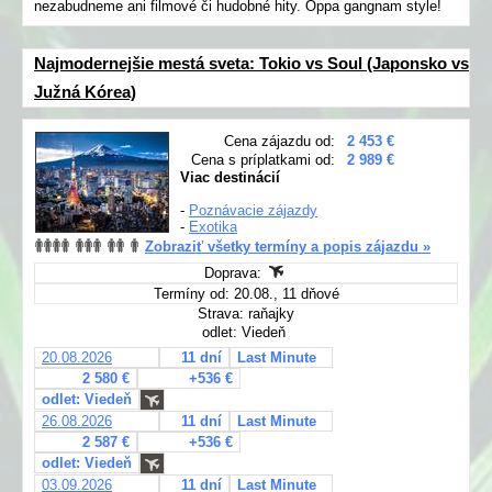
nezabudneme ani filmové či hudobné hity. Oppa gangnam style!
Najmodernejšie mestá sveta: Tokio vs Soul (Japonsko vs
Južná Kórea)
Cena zájazdu od:
2 453 €
Cena s príplatkami od:
2 989 €
Viac destinácií
-
Poznávacie zájazdy
-
Exotika
Zobraziť všetky termíny a popis zájazdu »
Doprava:
Termíny od: 20.08., 11 dňové
Strava: raňajky
odlet: Viedeň
20.08.2026
11 dní
Last Minute
2 580 €
+536 €
odlet: Viedeň
26.08.2026
11 dní
Last Minute
2 587 €
+536 €
odlet: Viedeň
03.09.2026
11 dní
Last Minute