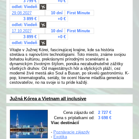
3 799 €
+0 €
odlet: Viedeň
29.08.2027
10 dní
First Minute
3 899 €
+0 €
odlet: Viedeň
17.10.2027
10 dní
First Minute
3 899 €
+0 €
odlet: Viedeň
Vitajte v Južnej Kórei, fascinujúcej krajine, kde sa história
stretáva s najnovšími technológiami. Toto miesto, známe svojou
bohatou kultúrou, prekrásnymi prírodnými scenériami a
dynamickým životným štýlom, ponúka nezabudnuteľné zážitky
všetkých druhov. Od majestátnych hôr a idylických pláží, cez
moderné živé mestá ako Soul a Busan, po skvelú gastronómiu. K-
pop, kinematografia, seriály, tie ocení hlavne mladšia generácia
cestovateľov, no na svoje si tu príde každý.
Južná Kórea a Vietnam all inclusive
Cena zájazdu od:
2 727 €
Cena s príplatkami od:
3 698 €
Viac destinácií
-
Poznávacie zájazdy
-
Exotika