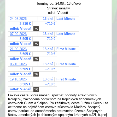
Termíny od: 24.08., 13 dňové
Strava: raňajky
odlet: Viedeň
24.08.2026
13 dní
Last Minute
3 810 €
+710 €
odlet: Viedeň
07.09.2026
13 dní
Last Minute
3 505 €
+710 €
odlet: Viedeň
21.09.2026
13 dní
First Minute
3 505 €
+710 €
odlet: Viedeň
05.10.2026
13 dní
First Minute
3 505 €
+710 €
odlet: Viedeň
19.10.2026
13 dní
First Minute
3 505 €
+710 €
odlet: Viedeň
Lákavá cesta, ktorá umožní spoznať hodnoty atraktívnych
Kórejcov, zakončená oddychom na tropických tichomorských
ostrovoch Guam a Saipan. Po zážitkovej ceste Južnou Kóreou sa
ocitneme na najväčšom ostrove súostrovia Mariány. Vyspelý
ostrov patriaci do autonómneho ostrovného územia Spojených
štátov amerických je dokonalým spojeným krásnych pláži, bujnej