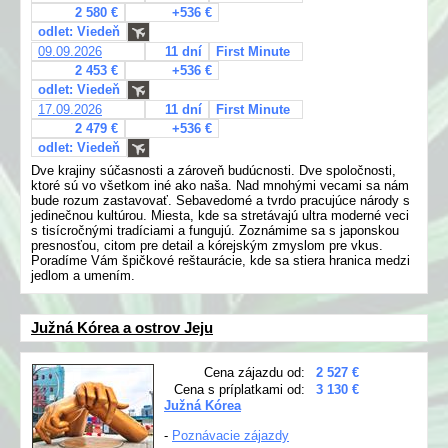
2 580 €
+536 €
odlet: Viedeň
09.09.2026
11 dní
First Minute
2 453 €
+536 €
odlet: Viedeň
17.09.2026
11 dní
First Minute
2 479 €
+536 €
odlet: Viedeň
Dve krajiny súčasnosti a zároveň budúcnosti. Dve spoločnosti,
ktoré sú vo všetkom iné ako naša. Nad mnohými vecami sa nám
bude rozum zastavovať. Sebavedomé a tvrdo pracujúce národy s
jedinečnou kultúrou. Miesta, kde sa stretávajú ultra moderné veci
s tisícročnými tradíciami a fungujú. Zoznámime sa s japonskou
presnosťou, citom pre detail a kórejským zmyslom pre vkus.
Poradíme Vám špičkové reštaurácie, kde sa stiera hranica medzi
jedlom a umením.
Južná Kórea a ostrov Jeju
Cena zájazdu od:
2 527 €
Cena s príplatkami od:
3 130 €
Južná Kórea
-
Poznávacie zájazdy