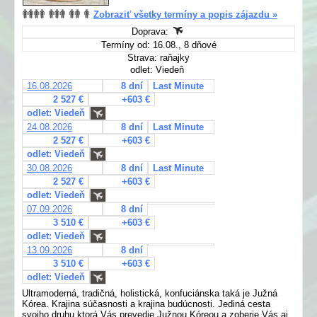
Zobraziť všetky termíny a popis zájazdu »
Doprava:
Termíny od: 16.08., 8 dňové
Strava: raňajky
odlet: Viedeň
16.08.2026
8 dní
Last Minute
2 527 €
+603 €
odlet: Viedeň
24.08.2026
8 dní
Last Minute
2 527 €
+603 €
odlet: Viedeň
30.08.2026
8 dní
Last Minute
2 527 €
+603 €
odlet: Viedeň
07.09.2026
8 dní
3 510 €
+603 €
odlet: Viedeň
13.09.2026
8 dní
3 510 €
+603 €
odlet: Viedeň
Ultramoderná, tradičná, holistická, konfuciánska taká je Južná
Kórea. Krajina súčasnosti a krajina budúcnosti. Jediná cesta
svojho druhu ktorá Vás prevedie Južnou Kóreou a zoberie Vás aj