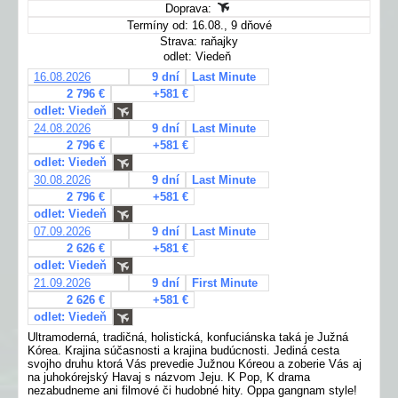
Doprava:
Termíny od: 16.08., 9 dňové
Strava: raňajky
odlet: Viedeň
16.08.2026
9 dní
Last Minute
2 796 €
+581 €
odlet: Viedeň
24.08.2026
9 dní
Last Minute
2 796 €
+581 €
odlet: Viedeň
30.08.2026
9 dní
Last Minute
2 796 €
+581 €
odlet: Viedeň
07.09.2026
9 dní
Last Minute
2 626 €
+581 €
odlet: Viedeň
21.09.2026
9 dní
First Minute
2 626 €
+581 €
odlet: Viedeň
Ultramoderná, tradičná, holistická, konfuciánska taká je Južná
Kórea. Krajina súčasnosti a krajina budúcnosti. Jediná cesta
svojho druhu ktorá Vás prevedie Južnou Kóreou a zoberie Vás aj
na juhokórejský Havaj s názvom Jeju. K Pop, K drama
nezabudneme ani filmové či hudobné hity. Oppa gangnam style!