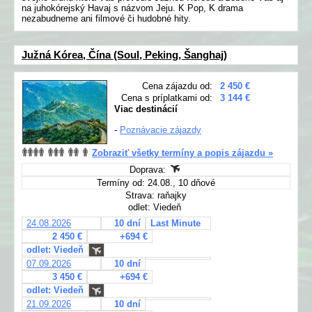
na juhokórejský Havaj s názvom Jeju. K Pop, K drama
nezabudneme ani filmové či hudobné hity.
Južná Kórea, Čína (Soul, Peking, Šanghaj)
Cena zájazdu od:
2 450 €
Cena s príplatkami od:
3 144 €
Viac destinácií
-
Poznávacie zájazdy
Zobraziť všetky termíny a popis zájazdu »
Doprava:
Termíny od: 24.08., 10 dňové
Strava: raňajky
odlet: Viedeň
24.08.2026
10 dní
Last Minute
2 450 €
+694 €
odlet: Viedeň
07.09.2026
10 dní
3 450 €
+694 €
odlet: Viedeň
21.09.2026
10 dní