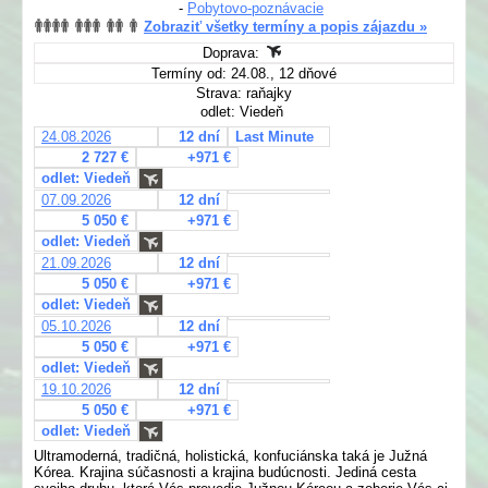
-
Pobytovo-poznávacie
Zobraziť všetky termíny a popis zájazdu »
Doprava:
Termíny od: 24.08., 12 dňové
Strava: raňajky
odlet: Viedeň
24.08.2026
12 dní
Last Minute
2 727 €
+971 €
odlet: Viedeň
07.09.2026
12 dní
5 050 €
+971 €
odlet: Viedeň
21.09.2026
12 dní
5 050 €
+971 €
odlet: Viedeň
05.10.2026
12 dní
5 050 €
+971 €
odlet: Viedeň
19.10.2026
12 dní
5 050 €
+971 €
odlet: Viedeň
Ultramoderná, tradičná, holistická, konfuciánska taká je Južná
Kórea. Krajina súčasnosti a krajina budúcnosti. Jediná cesta