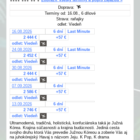
Doprava:
Termíny od: 16.08., 6 dňové
Strava: raňajky
odlet: Viedeň
16.08.2026
6 dní
Last Minute
2 444 €
+57 €
odlet: Viedeň
24.08.2026
6 dní
Last Minute
2 452 €
+57 €
odlet: Viedeň
30.08.2026
6 dní
Last Minute
2 444 €
+57 €
odlet: Viedeň
07.09.2026
6 dní
2 586 €
+57 €
odlet: Viedeň
13.09.2026
6 dní
2 746 €
+57 €
odlet: Viedeň
Ultramoderná, tradičná, holistická, konfuciánska taká je Južná
Kórea. Krajina súčasnosti a krajina budúcnosti. Jediná cesta
svojho druhu ktorá Vás prevedie Južnou Kóreou a zoberie Vás aj
na juhokórejský Havaj s názvom Jeju. K Pop, K drama