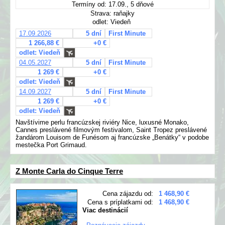
Termíny od: 17.09., 5 dňové
Strava: raňajky
odlet: Viedeň
17.09.2026
5 dní
First Minute
1 266,88 €
+0 €
odlet: Viedeň
04.05.2027
5 dní
First Minute
1 269 €
+0 €
odlet: Viedeň
14.09.2027
5 dní
First Minute
1 269 €
+0 €
odlet: Viedeň
Navštívime perlu francúzskej riviéry Nice, luxusné Monako,
Cannes preslávené filmovým festivalom, Saint Tropez preslávené
žandárom Louisom de Funésom aj francúzske „Benátky“ v podobe
mestečka Port Grimaud.
Z Monte Carla do Cinque Terre
Cena zájazdu od:
1 468,90 €
Cena s príplatkami od:
1 468,90 €
Viac destinácií