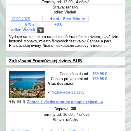
Termíny od: 12.09., 4 dňové
Strava: raňajky
odlet: Viedeň
12.09.2026
4 dni
First Minute
679 €
+0 €
odlet: Viedeň
Vydajte sa za slnkom na noblesnú Francúzsku riviéru, navštívte
luxusné Monako, miesto filmových festivalov Cannes a perlu
Francúzskej riviéry Nice s neskutočne azúrovým morom.
Za krásami Francúzskej riviéry BUS
Cena zájazdu od:
759,98 €
Cena s príplatkami od:
759,98 €
Viac destinácií
-
Poznávacie zájazdy
Zobraziť všetky termíny a popis zájazdu »
Doprava:
Termíny od: 16.09., 7 dňové
Strava: raňajky