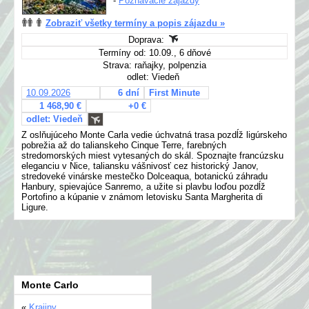
-
Poznávacie zájazdy
Zobraziť všetky termíny a popis zájazdu »
Doprava:
Termíny od: 10.09., 6 dňové
Strava: raňajky, polpenzia
odlet: Viedeň
10.09.2026
6 dní
First Minute
1 468,90 €
+0 €
odlet: Viedeň
Z oslňujúceho Monte Carla vedie úchvatná trasa pozdĺž ligúrskeho
pobrežia až do talianskeho Cinque Terre, farebných
stredomorských miest vytesaných do skál. Spoznajte francúzsku
eleganciu v Nice, taliansku vášnivosť cez historický Janov,
stredoveké vinárske mestečko Dolceaqua, botanickú záhradu
Hanbury, spievajúce Sanremo, a užite si plavbu loďou pozdĺž
Portofino a kúpanie v známom letovisku Santa Margherita di
Ligure.
Monte Carlo
«
Krajiny