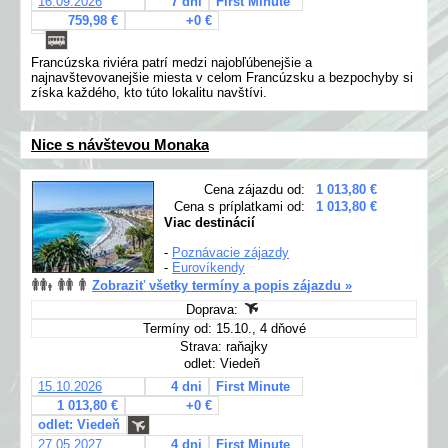
16.09.2026
7 dní
First Minute
759,98 €
+0 €
Francúzska riviéra patrí medzi najobľúbenejšie a
najnavštevovanejšie miesta v celom Francúzsku a bezpochyby si
získa každého, kto túto lokalitu navštívi.
Nice s návštevou Monaka
Cena zájazdu od:
1 013,80 €
Cena s príplatkami od:
1 013,80 €
Viac destinácií
-
Poznávacie zájazdy
-
Eurovíkendy
Zobraziť všetky termíny a popis zájazdu »
Doprava:
Termíny od: 15.10., 4 dňové
Strava: raňajky
odlet: Viedeň
15.10.2026
4 dni
First Minute
1 013,80 €
+0 €
odlet: Viedeň
27.05.2027
4 dni
First Minute