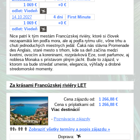
1 069 €
+0 €
odlet: Viedeň
14.10.2027
4 dni
First Minute
1 069 €
+0 €
odlet: Viedeň
Nice patrí k tým mestám Francúzskej riviéry, ktoré si človek
nezapamätá len podľa mora, ale aj podľa rytmu ulíc, vône trhu a
chuti jednoduchých miestnych jedál. Čaká nás slávna Promenade
des Anglais, staré mesto s trhom, kde sa deň začína medzi
kvetmi, ovocím a koreninami, rozprávková Eze, svet parfumov, aj
noblesa Monaka s prístavom plným jácht. Bude to zájazd, v
ktorom sa bude striedať umenie, elegancia, výhľady a drobné
stredomorské momenty.
Za krásami Francúzskej riviéry LET
Cena zájazdu od:
1 266,88 €
Cena s príplatkami od:
1 266,88 €
Viac destinácií
-
Poznávacie zájazdy
Zobraziť všetky termíny a popis zájazdu »
Doprava: