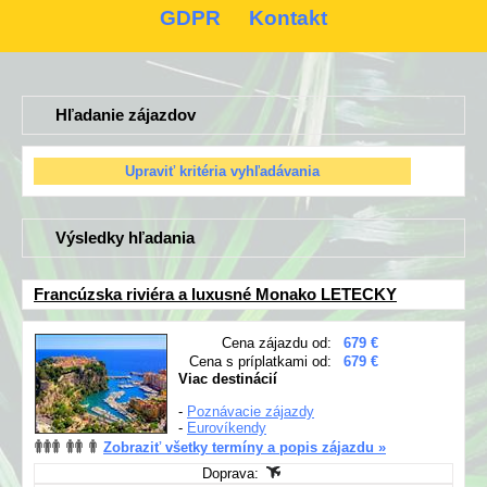
GDPR
Kontakt
Hľadanie zájazdov
Výsledky hľadania
Francúzska riviéra a luxusné Monako LETECKY
Cena zájazdu od:
679 €
Cena s príplatkami od:
679 €
Viac destinácií
-
Poznávacie zájazdy
-
Eurovíkendy
Zobraziť všetky termíny a popis zájazdu »
Doprava: