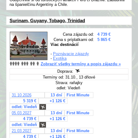
na španielčinu Argentíny a Chile.
Surinam, Guyany, Tobago, Trinidad
Cena zájazdu od:
4 739 €
Cena s príplatkami od:
5 865 €
Viac destinácií
-
Poznávacie zájazdy
-
Exotika
Zobraziť všetky termíny a popis zájazdu »
Doprava:
Termíny od: 31.10., 13 dňové
Strava: raňajky
odlet: Viedeň
31.10.2026
13 dní
First Minute
5 319 €
+1 126 €
odlet: Viedeň
05.03.2027
13 dní
First Minute
4 739 €
+1 126 €
odlet: Viedeň
21.03.2027
13 dní
First Minute
4 739 €
+1 126 €