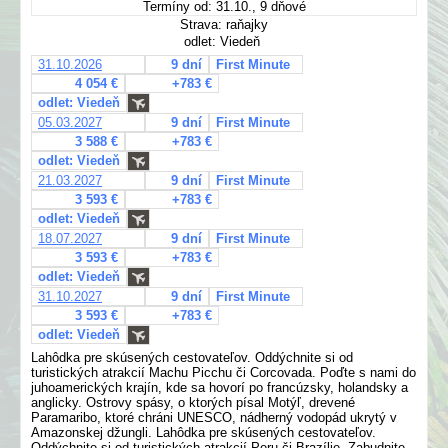
Termíny od: 31.10., 9 dňové
Strava: raňajky
odlet: Viedeň
31.10.2026
9 dní
First Minute
4 054 €
+783 €
odlet: Viedeň
05.03.2027
9 dní
First Minute
3 588 €
+783 €
odlet: Viedeň
21.03.2027
9 dní
First Minute
3 593 €
+783 €
odlet: Viedeň
18.07.2027
9 dní
First Minute
3 593 €
+783 €
odlet: Viedeň
31.10.2027
9 dní
First Minute
3 593 €
+783 €
odlet: Viedeň
Lahôdka pre skúsených cestovateľov. Oddýchnite si od
turistických atrakcií Machu Picchu či Corcovada. Poďte s nami do
juhoamerických krajín, kde sa hovorí po francúzsky, holandsky a
anglicky. Ostrovy spásy, o ktorých písal Motýľ, drevené
Paramaribo, ktoré chráni UNESCO, nádherný vodopád ukrytý v
Amazonskej džungli. Lahôdka pre skúsených cestovateľov.
Oddýchnite si od turistických atrakcií Peru či Brazílie. Zabudnite