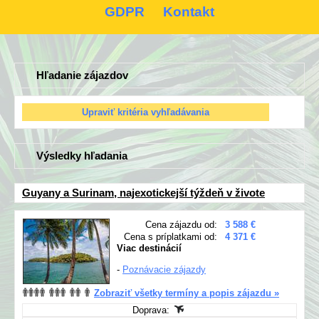
GDPR
Kontakt
Hľadanie zájazdov
Výsledky hľadania
Guyany a Surinam, najexotickejší týždeň v živote
Cena zájazdu od:
3 588 €
Cena s príplatkami od:
4 371 €
Viac destinácií
-
Poznávacie zájazdy
Zobraziť všetky termíny a popis zájazdu »
Doprava: