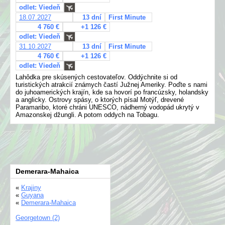
odlet: Viedeň
18.07.2027
13 dní
First Minute
4 760 €
+1 126 €
odlet: Viedeň
31.10.2027
13 dní
First Minute
4 760 €
+1 126 €
odlet: Viedeň
Lahôdka pre skúsených cestovateľov. Oddýchnite si od
turistických atrakcií známych častí Južnej Ameriky. Poďte s nami
do juhoamerických krajín, kde sa hovorí po francúzsky, holandsky
a anglicky. Ostrovy spásy, o ktorých písal Motýľ, drevené
Paramaribo, ktoré chráni UNESCO, nádherný vodopád ukrytý v
Amazonskej džungli. A potom oddych na Tobagu.
Demerara-Mahaica
«
Krajiny
«
Guyana
«
Demerara-Mahaica
Georgetown (2)