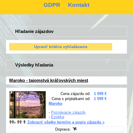
GDPR
Kontakt
Hľadanie zájazdov
Výsledky hľadania
Maroko - tajomstvá kráľovských miest
Cena zájazdu od:
1 099 €
Cena s príplatkami od:
1 099 €
Maroko
-
Poznávacie zájazdy
-
Exotika
Zobraziť všetky termíny a popis zájazdu »
Doprava: