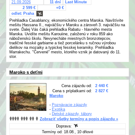
21.09.2026
11 dní
Last Minute
2 599 €
+0 €
odlet: Praha
Prehliadka Casablancy, ekonomického centra Maroka. Navštívite
mešitu Hassana II., najväčšiu v Maroku a zároveň 3. najväčšiu na
svete. Ďalej Vás čaká prehliadka Rabatu - hlavného mesta
Maroka. Uvidíte mešitu Karouiine, založenú v roku 859 ako
náboženskú školu. Nevynecháte miestnych bronzotepcov,
tradičné fesské garbiarne a tiež porcelánku s ručnou výrobou
dielikov na mozaiky a typickej fesskej keramiky. Prehliadka
Marrakechu. "Červené" mesto, ktorého vznik je datovaný do 11.
stor.
Maroko s deťmi
Cena zájazdu od:
2 440 €
Cena s príplatkami od:
2 827 €
Maroko
-
Poznávacie zájazdy
-
Exotika
-
Detské zájazdy, tábory
Zobraziť všetky termíny a popis zájazdu »
Doprava:
Termíny od: 18.08., 10 dňové