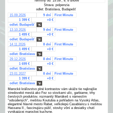
Termíny od: 15.09., 9, 8 dňové
Strava: polpenzia
odlet: Bratislava, Budapešť
15.09.2026
9 dní
First Minute
1 399 €
+0 €
odlet: Budapešť
13.10.2026
9 dní
First Minute
1 499 €
+0 €
odlet: Budapešť
14.11.2026
8 dní
First Minute
1 499 €
+0 €
odlet: Bratislava
29.12.2026
8 dní
First Minute
1 699 €
+0 €
odlet: Bratislava
23.01.2027
8 dní
First Minute
1 399 €
+0 €
odlet: Bratislava
Marocké kráľovstvo plné kontrastov vám ukáže tie najkrajšie
stredoveké mestá ako Fez so stovkami ulíc, garbiarne, trhy
čerstvých produktov, rozmanitý Marrákeš s námestím
"odsúdených", mešitou Koutubia a pohľadom na Vysoký Atlas,
elegantné hlavné mesto Rabat, veľkolepú Casablancu s mešitou
Hassana II., fascinujúcu púšť, stovky vôní a desiatky chutí
vynikajúcej marockej kuchyne.