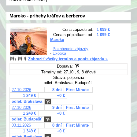
Maroko - príbehy kráľov a berberov
Cena zájazdu od:
1 099 €
Cena s príplatkami od:
1 099 €
Maroko
-
Poznávacie zájazdy
-
Exotika
Zobraziť všetky termíny a popis zájazdu »
Doprava:
Termíny od: 27.10., 9, 8 dňové
Strava: polpenzia
odlet: Bratislava, Budapešť
27.10.2026
8 dní
First Minute
1 249 €
+0 €
odlet: Bratislava
27.10.2026
9 dní
First Minute
1 249 €
+0 €
odlet: Budapešť
03.11.2026
8 dní
First Minute
1 349 €
+0 €
odlet: Bratislava