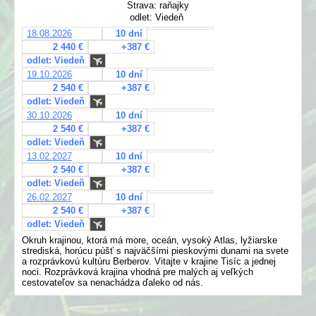
Strava: raňajky
odlet: Viedeň
18.08.2026
10 dní
2 440 €
+387 €
odlet: Viedeň
19.10.2026
10 dní
2 540 €
+387 €
odlet: Viedeň
30.10.2026
10 dní
2 540 €
+387 €
odlet: Viedeň
13.02.2027
10 dní
2 540 €
+387 €
odlet: Viedeň
26.02.2027
10 dní
2 540 €
+387 €
odlet: Viedeň
Okruh krajinou, ktorá má more, oceán, vysoký Atlas, lyžiarske
strediská, horúcu púšť s najväčšími pieskovými dunami na svete
a rozprávkovú kultúru Berberov. Vitajte v krajine Tisíc a jednej
noci. Rozprávková krajina vhodná pre malých aj veľkých
cestovateľov sa nenachádza ďaleko od nás.