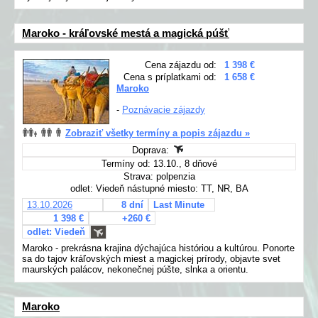
Maroko - kráľovské mestá a magická púšť
Cena zájazdu od:
1 398 €
Cena s príplatkami od:
1 658 €
Maroko
-
Poznávacie zájazdy
Zobraziť všetky termíny a popis zájazdu »
Doprava:
Termíny od: 13.10., 8 dňové
Strava: polpenzia
odlet: Viedeň nástupné miesto: TT, NR, BA
13.10.2026
8 dní
Last Minute
1 398 €
+260 €
odlet: Viedeň
Maroko - prekrásna krajina dýchajúca históriou a kultúrou. Ponorte
sa do tajov kráľovských miest a magickej prírody, objavte svet
maurských palácov, nekonečnej púšte, slnka a orientu.
Maroko