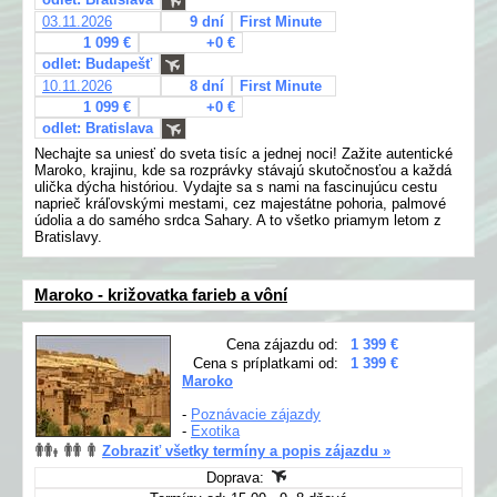
03.11.2026
9 dní
First Minute
1 099 €
+0 €
odlet: Budapešť
10.11.2026
8 dní
First Minute
1 099 €
+0 €
odlet: Bratislava
Nechajte sa uniesť do sveta tisíc a jednej noci! Zažite autentické
Maroko, krajinu, kde sa rozprávky stávajú skutočnosťou a každá
ulička dýcha históriou. Vydajte sa s nami na fascinujúcu cestu
naprieč kráľovskými mestami, cez majestátne pohoria, palmové
údolia a do samého srdca Sahary. A to všetko priamym letom z
Bratislavy.
Maroko - križovatka farieb a vôní
Cena zájazdu od:
1 399 €
Cena s príplatkami od:
1 399 €
Maroko
-
Poznávacie zájazdy
-
Exotika
Zobraziť všetky termíny a popis zájazdu »
Doprava: