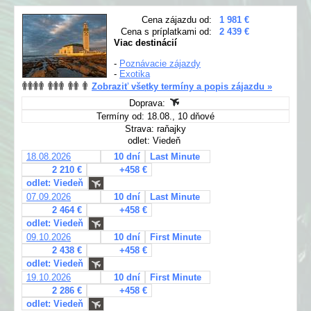
Cena zájazdu od:
1 981 €
Cena s príplatkami od:
2 439 €
Viac destinácií
-
Poznávacie zájazdy
-
Exotika
Zobraziť všetky termíny a popis zájazdu »
Doprava:
Termíny od: 18.08., 10 dňové
Strava: raňajky
odlet: Viedeň
18.08.2026
10 dní
Last Minute
2 210 €
+458 €
odlet: Viedeň
07.09.2026
10 dní
Last Minute
2 464 €
+458 €
odlet: Viedeň
09.10.2026
10 dní
First Minute
2 438 €
+458 €
odlet: Viedeň
19.10.2026
10 dní
First Minute
2 286 €
+458 €
odlet: Viedeň