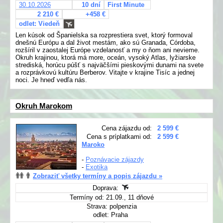
30.10.2026
10 dní
First Minute
2 210 €
+458 €
odlet: Viedeň
Len kúsok od Španielska sa rozprestiera svet, ktorý formoval
dnešnú Európu a dal život mestám, ako sú Granada, Córdoba,
rozšíril v zaostalej Európe vzdelanosť a my o ňom ani nevieme.
Okruh krajinou, ktorá má more, oceán, vysoký Atlas, lyžiarske
strediská, horúcu púšť s najväčšími pieskovými dunami na svete
a rozprávkovú kultúru Berberov. Vitajte v krajine Tisíc a jednej
noci. Je hneď vedľa nás.
Okruh Marokom
Cena zájazdu od:
2 599 €
Cena s príplatkami od:
2 599 €
Maroko
-
Poznávacie zájazdy
-
Exotika
Zobraziť všetky termíny a popis zájazdu »
Doprava:
Termíny od: 21.09., 11 dňové
Strava: polpenzia
odlet: Praha