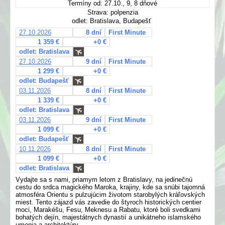
Termíny od: 27.10., 9, 8 dňové
Strava: polpenzia
odlet: Bratislava, Budapešť
27.10.2026
8 dní
First Minute
1 359 €
+0 €
odlet: Bratislava
27.10.2026
9 dní
First Minute
1 299 €
+0 €
odlet: Budapešť
03.11.2026
8 dní
First Minute
1 339 €
+0 €
odlet: Bratislava
03.11.2026
9 dní
First Minute
1 099 €
+0 €
odlet: Budapešť
10.11.2026
8 dní
First Minute
1 099 €
+0 €
odlet: Bratislava
Vydajte sa s nami, priamym letom z Bratislavy, na jedinečnú
cestu do srdca magického Maroka, krajiny, kde sa snúbi tajomná
atmosféra Orientu s pulzujúcim životom starobylých kráľovských
miest. Tento zájazd vás zavedie do štyroch historických centier
moci, Marakéšu, Fesu, Meknesu a Rabatu, ktoré boli svedkami
bohatých dejín, majestátnych dynastií a unikátneho islamského
umenia a architektúry.