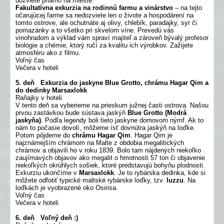
dozviete priamo na mieste.
Fakultatívna exkurzia na rodinnú farmu a vinárstvo
– na tejto
očarujúcej farme sa nedozviete len o živote a hospodárení na
tomto ostrove, ale ochutnáte aj olivy, chlebík, paradajky, syr či
pomazánky a to všetko pri skvelom víne. Prevedú vás
vinohradom a výklad vám spraví majiteľ a zároveň bývalý profesor
biológie a chémie, ktorý ručí za kvalitu ich výrobkov. Zažijete
atmosféru ako z filmu.
Voľný čas
Večera v hoteli
5. deň Exkurzia do jaskyne Blue Grotto, chrámu Hagar Qim a
do dedinky Marsaxlokk
Raňajky v hoteli
V tento deň sa vyberieme na prieskum južnej časti ostrova. Našou
prvou zastávkou bude sústava jaskýň
Blue Grotto (Modrá
jaskyňa)
. Podľa legendy boli tieto jaskyne domovom nýmf. Ak to
nám to počasie dovolí, môžeme ísť dovnútra jaskýň na loďke.
Potom pôjdeme do
chrámu Hagar Qim
. Hagar Qim je
najznámejším chrámom na Malte z obdobia megalitických
chrámov a objavili ho v roku 1839. Bolo tam nájdených niekoľko
zaujímavých objavov ako megalit o hmotnosti 57 ton či objavenie
niekoľkých okrúhlych sošiek, ktoré predstavujú bohyňu plodnosti.
Exkurziu ukončíme v
Marsaxlokk
. Je to rybárska dedinka, kde si
môžete odfotiť typické maltské rybárske loďky, tzv.
luzzu
. Na
loďkách je vyobrazené oko Osirisa.
Voľný čas
Večera v hoteli
6. deň Voľný deň :)