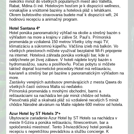
niekoľko minút do všetkých populárnych miest ako Valletta,
Rabat, Mdina či iné. Hotelovým hosťom je k dispozícii wellness,
vonakajšie a vnúttorné bazény a hotelová pláž s lehátkami.
Okrem bufetového stravovania budete mať k dispozícii wifi, 24
hodinovú recepciu a animačný program.
Hotel Santana 4*
Hotel ponúka panoramatický výhľad na okolie a strešný bazén s
výhľadom na more a krajinu v zálive St. Paul’s. Prímorská
promenáda je vzdialená 150 metrov.Všetky izby majú TV,
klimatizáciu a súkromnú kúpeľňu. Väčšina izieb má balkón. Vo
všetkých priestoroch môžete využívať bezplatné Wi-Fi pripojenie
na internet. Hotelová záhrada ponúka vonkajší bar, kde si
oddýchnete pri živej zábave. V hoteli nájdete krytý bazén s
hydromasážou, saunu a posilňovňu. Počas pobytu si môžete
taktiež dopriať kozmetické procedúry.Hotel má reštauráciu,
kaviareň a strešný bar pri bazéne s panoramatickým výhľadom na
more.
Zastávky verejných autobusov premávajúcich z mesta Qawra do
všetkých častí ostrova Malta sú neďaleko.
Prímorská promenáda s mnohými obchodmi, barmi a
reštauráciami sa nachádza len pár minút chôdze od hotela.
Piesočnatá pláž a skalnatá pláž sú vzdialené necelých 5 minút
chôdze.Národné akvárium na Malte nájdete 600 metrov od hotela.
Azur Hotel by ST Hotels 3*+
Ubytovacie zariadenie Azur Hotel by ST Hotels sa nachádza v
meste Il-Gżira a ponúka reštauráciu, fitnescentrum, bar a
spoločenskú miestnosť. Tento 3-hviezdičkový hotel ponúka
recepciu s nepretržitou prevádzkou a službu concierge. K