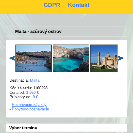
GDPR
Kontakt
Malta - azúrový ostrov
Destinácia:
Malta
Kód zájazdu: 1160298
Cena od:
1 363 €
Príplatky od:
0 €
-
Poznávacie zájazdy
-
Pobytovo-poznávacie
Výber termínu