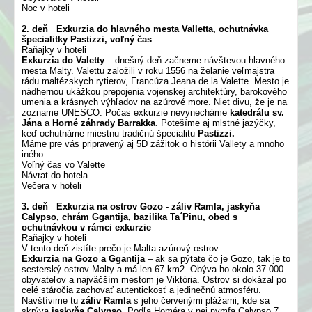
Noc v hoteli
2. deň Exkurzia do hlavného mesta Valletta, ochutnávka
špecialitky Pastizzi, voľný čas
Raňajky v hoteli
Exkurzia do Valetty
– dnešný deň začneme návštevou hlavného
mesta Malty. Valettu založili v roku 1556 na želanie veľmajstra
rádu maltézskych rytierov, Francúza Jeana de la Valette. Mesto je
nádhernou ukážkou prepojenia vojenskej architektúry, barokového
umenia a krásnych výhľadov na azúrové more. Niet divu, že je na
zozname UNESCO. Počas exkurzie nevynecháme
katedrálu sv.
Jána
a
Horné záhrady Barrakka
. Potešíme aj mlstné jazýčky,
keď ochutnáme miestnu tradičnú špecialitu
Pastizzi.
Máme pre vás pripravený aj 5D zážitok o histórii Vallety a mnoho
iného.
Voľný čas vo Valette
Návrat do hotela
Večera v hoteli
3. deň Exkurzia na ostrov Gozo - záliv Ramla, jaskyňa
Calypso, chrám Ggantija, bazilika Ta´Pinu, obed s
ochutnávkou v rámci exkurzie
Raňajky v hoteli
V tento deň zistíte prečo je Malta azúrový ostrov.
Exkurzia na Gozo a Ggantija
– ak sa pýtate čo je Gozo, tak je to
sesterský ostrov Malty a má len 67 km2. Obýva ho okolo 37 000
obyvateľov a najväčším mestom je Viktória. Ostrov si dokázal po
celé stáročia zachovať autentickosť a jedinečnú atmosféru.
Navštívime tu
záliv Ramla
s jeho červenými plážami, kde sa
skrýva
jaskyňa Calypso
. Podľa Homéra v nej nymfa Calypso 7