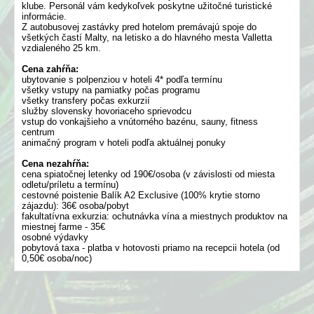
klube. Personál vám kedykoľvek poskytne užitočné turistické
informácie.
Z autobusovej zastávky pred hotelom premávajú spoje do
všetkých častí Malty, na letisko a do hlavného mesta Valletta
vzdialeného 25 km.
Cena zahŕňa:
ubytovanie s polpenziou v hoteli 4* podľa termínu
všetky vstupy na pamiatky počas programu
všetky transfery počas exkurzií
služby slovensky hovoriaceho sprievodcu
vstup do vonkajšieho a vnútorného bazénu, sauny, fitness
centrum
animačný program v hoteli podľa aktuálnej ponuky
Cena nezahŕňa:
cena spiatočnej letenky od 190€/osoba (v závislosti od miesta
odletu/príletu a termínu)
cestovné poistenie Balík A2 Exclusive (100% krytie storno
zájazdu): 36€ osoba/pobyt
fakultatívna exkurzia: ochutnávka vína a miestnych produktov na
miestnej farme - 35€
osobné výdavky
pobytová taxa - platba v hotovosti priamo na recepcii hotela (od
0,50€ osoba/noc)