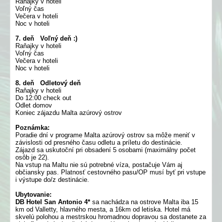
Raňajky v hoteli
Voľný čas
Večera v hoteli
Noc v hoteli
7. deň Voľný deň :)
Raňajky v hoteli
Voľný čas
Večera v hoteli
Noc v hoteli
8. deň Odletový deň
Raňajky v hoteli
Do 12:00 check out
Odlet domov
Koniec zájazdu Malta azúrový ostrov
Poznámka:
Poradie dní v programe Malta azúrový ostrov sa môže meniť v
závislosti od presného času odletu a príletu do destinácie.
Zájazd sa uskutoční pri obsadení 5 osobami (maximálny počet
osôb je 22).
Na vstup na Maltu nie sú potrebné víza, postačuje Vám aj
občiansky pas. Platnosť cestovného pasu/OP musí byť pri vstupe
i výstupe do/z destinácie.
Ubytovanie:
DB Hotel San Antonio 4*
sa nachádza na ostrove Malta iba 15
km od Valletty, hlavného mesta, a 16km od letiska. Hotel má
skvelú polohou a mestrskou hromadnou dopravou sa dostanete za