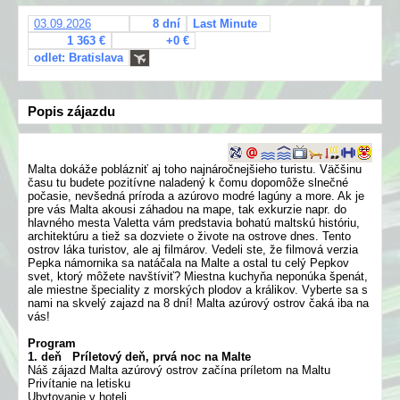
03.09.2026
8 dní
Last Minute
1 363 €
+0 €
odlet: Bratislava
Popis zájazdu
Malta dokáže poblázniť aj toho najnáročnejšieho turistu. Väčšinu
času tu budete pozitívne naladený k čomu dopomôže slnečné
počasie, nevšedná príroda a azúrovo modré lagúny a more. Ak je
pre vás Malta akousi záhadou na mape, tak exkurzie napr. do
hlavného mesta Valetta vám predstavia bohatú maltskú históriu,
architektúru a tiež sa dozviete o živote na ostrove dnes. Tento
ostrov láka turistov, ale aj filmárov. Vedeli ste, že filmová verzia
Pepka námornika sa natáčala na Malte a ostal tu celý Pepkov
svet, ktorý môžete navštíviť? Miestna kuchyňa neponúka špenát,
ale miestne špeciality z morských plodov a králikov. Vyberte sa s
nami na skvelý zajazd na 8 dní! Malta azúrový ostrov čaká iba na
vás!
Program
1. deň Príletový deň, prvá noc na Malte
Náš zájazd Malta azúrový ostrov začína príletom na Maltu
Privítanie na letisku
Ubytovanie v hoteli