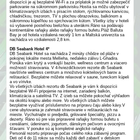
dispozícii je aj bezplatné Wi-Fi a za príplatok je možné zabezpečiť
parkovanie na súkromnom parkovisku.Hostia sa môžu ubytovať v
klimatizovaných izbách s písacím stolom, rýchlovarnou kanvicou,
chladničkou, trezorom, TV s plochou obrazovkou, balkónom a
súkromnou kúpeľňou so sprchovacím kútom. Všetky izby v hoteli
sú vybavené posteľnou bielizňou a uterákmi.Ráno sa podávajú
kontinentálne raňajky alebo raňajky formou bufetu.Pláž Balluta
Bay je od hotela vzdialená necelý 1 km a Maltská univerzita sa
nachádza vo vzdialenosti 2,8 km.
DB Seabank Hotel 4*
DB Seabank Hotel sa nachádza 2 minúty chôdze od pláže v
pokojnej lokalite mesta Mellieha, neďaleko zálivu L-Ghadira.
Ponúka vám krytý a vonkajší bazén, wellness centrum a viacero
možností stravovania. V 4-hviezdičkovom rezorte db Seabank
navštívte wellness centrum a množstvo kokteilových barov a
reštaurácií. Bezplatne môžete relaxovať v saune, tureckom kúpeli
a vo vírivke.
Vo všetkých izbách rezortu db Seabank je vám k dispozícii
bezplatné Wi-Fi pripojenie na internet, zariadený balkón,
klimatizácia a satelitná TV. Z izieb sa môžete pokochať výhľadom
na okolitú krajinu alebo more. Vo všetkých izbách môžete
bezplatne využívať príslušenstvo na prípravu čaju alebo kávy.V
cene ubytovania je zahrnuté stravovanie v reštauráciách na
mieste. Vychutnajte si predjedlá, grilované špeciality, pizzu a
dezerty. Ráno sú pre vás pripravené raňajky formou bufetu s
cereáliami, údeninami, jogurtom, dánskym pečivom a ovocnými
šťavami. V ponuke sú aj kompletné anglické raňajky.
Personál rezortu pripravuje počas celého roka zábavný program.
Deti od 4 do 11 rokov sa môžu každý deň zabaviť v detskom