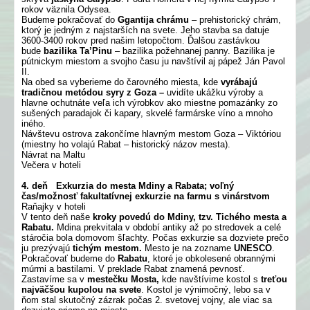
rokov väznila Odysea.
Budeme pokračovať do
Ggantija chrámu
– prehistorický chrám,
ktorý je jedným z najstarších na svete. Jeho stavba sa datuje
3600-3400 rokov pred našim letopočtom. Ďalšou zastávkou
bude
bazilika Ta’Pinu
– bazilika požehnanej panny. Bazilika je
pútnickym miestom a svojho času ju navštívil aj pápež Ján Pavol
II.
Na obed sa vyberieme do čarovného miesta, kde
vyrábajú
tradičnou metódou syry z Goza –
uvidíte ukážku výroby a
hlavne ochutnáte veľa ich výrobkov ako miestne pomazánky zo
sušených paradajok či kapary, skvelé farmárske víno a mnoho
iného.
Návštevu ostrova zakončíme hlavným mestom Goza – Viktóriou
(miestny ho volajú Rabat – historický názov mesta).
Návrat na Maltu
Večera v hoteli
4. deň Exkurzia do mesta Mdiny a Rabata; voľný
čas/možnosť fakultatívnej exkurzie na farmu s vinárstvom
Raňajky v hoteli
V tento deň naše
kroky povedú do Mdiny, tzv. Tichého mesta a
Rabatu.
Mdina prekvitala v období antiky až po stredovek a celé
stáročia bola domovom šľachty. Počas exkurzie sa dozviete prečo
ju prezývajú
tichým mestom.
Mesto je na zozname
UNESCO
.
Pokračovať budeme do
Rabatu
, ktoré je obkolesené obrannými
múrmi a bastilami. V preklade Rabat znamená pevnosť.
Zastavíme sa v
mestečku Mosta,
kde navštívime kostol s
treťou
najväčšou kupolou na svete
. Kostol je výnimočný, lebo sa v
ňom stal skutočný zázrak počas 2. svetovej vojny, ale viac sa