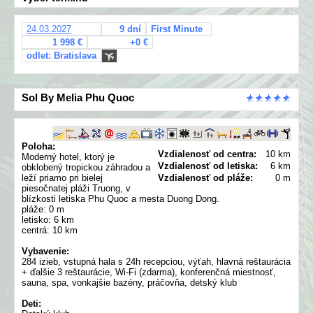
24.03.2027
9 dní
First Minute
1 998 €
+0 €
odlet: Bratislava
Sol By Melia Phu Quoc
Poloha:
Vzdialenosť od centra:
10 km
Moderný hotel, ktorý je
Vzdialenosť od letiska:
6 km
obklobený tropickou záhradou a
leží priamo pri bielej
Vzdialenosť od pláže:
0 m
piesočnatej pláži Truong, v
blízkosti letiska Phu Quoc a mesta Duong Dong.
pláže: 0 m
letisko: 6 km
centrá: 10 km
Vybavenie:
284 izieb, vstupná hala s 24h recepciou, výťah, hlavná reštaurácia
+ ďalšie 3 reštaurácie, Wi-Fi (zdarma), konferenčná miestnosť,
sauna, spa, vonkajšie bazény, práčovňa, detský klub
Deti: