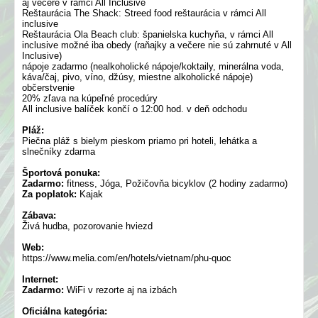
aj večere v rámci All Inclusive
Reštaurácia The Shack: Streed food reštaurácia v rámci All
inclusive
Reštaurácia Ola Beach club: španielska kuchyňa, v rámci All
inclusive možné iba obedy (raňajky a večere nie sú zahrnuté v All
Inclusive)
nápoje zadarmo (nealkoholické nápoje/koktaily, minerálna voda,
káva/čaj, pivo, víno, džúsy, miestne alkoholické nápoje)
občerstvenie
20% zľava na kúpeľné procedúry
All inclusive balíček končí o 12:00 hod. v deň odchodu
Pláž:
Piečna pláž s bielym pieskom priamo pri hoteli, lehátka a
slnečníky zdarma
Športová ponuka:
Zadarmo:
fitness, Jóga, Požičovňa bicyklov (2 hodiny zadarmo)
Za poplatok:
Kajak
Zábava:
Živá hudba, pozorovanie hviezd
Web:
https://www.melia.com/en/hotels/vietnam/phu-quoc
Internet:
Zadarmo:
WiFi v rezorte aj na izbách
Oficiálna kategória: