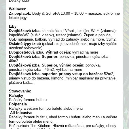
Detský klub
Wellness:
Za poplatok:
Body & Sol SPA 10:00 – 18:00 – masáže, súkromné
lekcie jogy.
Izby:
Dvojlôžková izba:
klimatizácia,TV/sat., telefón, Wi-Fi (zdarma),
kúpeľňa/WC (sušič vlasov), trezor (zdarma), Župan a papuče,
USB nabíjanie, balkón, výhľad do záhrady alebo na more, 33m2
Ostatné typy izieb
(pokiaľ nie je uvedené inak, majú izby vyššie
uvedené vybavenie)
Dvojposteľová izba, Výhľad oceán:
výhľad na more
Dvojlôžková izba, Superior:
pohovka, priestrannejšia izba -
46m2
Dvojlôžková izba, Superior, výhľad oceán:
pohovka,
priestrannejšia izba - 46m2, výhľad na more
Dvojlôžková izba, superior, priamy vstup do bazéna:
52m2,
priamy vstup do bazéna, kimono, minibar naplnený na privítanie,
plážová taška.
Stravovanie:
Raňajky
Raňajky formou bufetu
Polpenzia
Raňajky a večere formou bufetu alebo menu
All Inlcusive
Raňajky formou bufetu, obed formou bufetu alebo menu a večere
formou bufetu alebo menu
Reštaurácia The Kitchen: Hlavná reštaurácia, pre raňajky, obedy