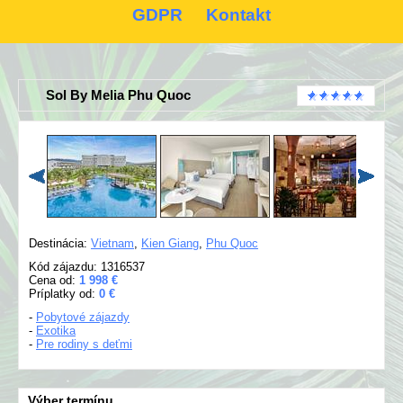
GDPR
Kontakt
Sol By Melia Phu Quoc
Destinácia:
Vietnam
,
Kien Giang
,
Phu Quoc
Kód zájazdu: 1316537
Cena od:
1 998 €
Príplatky od:
0 €
-
Pobytové zájazdy
-
Exotika
-
Pre rodiny s deťmi
Výber termínu