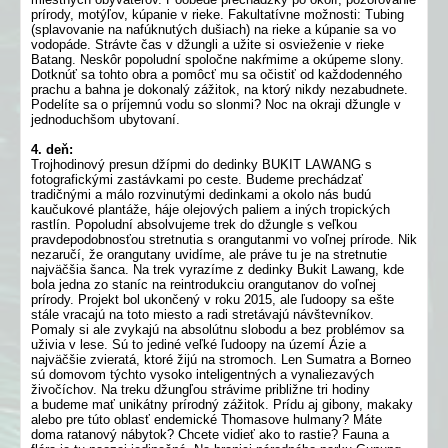
prírody, motýľov, kúpanie v rieke. Fakultatívne možnosti: Tubing
(splavovanie na nafúknutých dušiach) na rieke a kúpanie sa vo
vodopáde. Strávte čas v džungli a užite si osvieženie v rieke
Batang. Neskôr popoludní spoločne nakŕmime a okúpeme slony.
Dotknúť sa tohto obra a pomôcť mu sa očistiť od každodenného
prachu a bahna je dokonalý zážitok, na ktorý nikdy nezabudnete.
Podelíte sa o príjemnú vodu so slonmi? Noc na okraji džungle v
jednoduchšom ubytovaní.
4. deň:
Trojhodinový presun džípmi do dedinky BUKIT LAWANG s
fotografickými zastávkami po ceste. Budeme prechádzať
tradičnými a málo rozvinutými dedinkami a okolo nás budú
kaučukové plantáže, háje olejových paliem a iných tropických
rastlín. Popoludní absolvujeme trek do džungle s veľkou
pravdepodobnosťou stretnutia s orangutanmi vo voľnej prírode. Nik
nezaručí, že orangutany uvidíme, ale práve tu je na stretnutie
najväčšia šanca. Na trek vyrazíme z dedinky Bukit Lawang, kde
bola jedna zo staníc na reintrodukciu orangutanov do voľnej
prírody. Projekt bol ukončený v roku 2015, ale ľudoopy sa ešte
stále vracajú na toto miesto a radi stretávajú návštevníkov.
Pomaly si ale zvykajú na absolútnu slobodu a bez problémov sa
uživia v lese. Sú to jediné veľké ľudoopy na území Ázie a
najväčšie zvieratá, ktoré žijú na stromoch. Len Sumatra a Borneo
sú domovom týchto vysoko inteligentných a vynaliezavých
živočíchov. Na treku džungľou strávime približne tri hodiny
a budeme mať unikátny prírodný zážitok. Prídu aj gibony, makaky
alebo pre túto oblasť endemické Thomasove hulmany? Máte
doma ratanový nábytok? Chcete vidieť ako to rastie? Fauna a