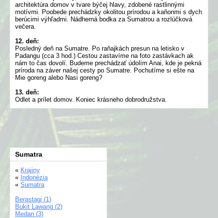
architektúra domov v tvare býčej hlavy, zdobené rastlinnými
motívmi. Poobede prechádzky okolitou prírodou a kaňonmi s dych
berúcimi výhľadmi. Nádherná bodka za Sumatrou a rozlúčková
večera.
12. deň:
Posledný deň na Sumatre. Po raňajkách presun na letisko v
Padangu (cca 3 hod.) Cestou zastavíme na foto zastávkach ak
nám to čas dovolí. Budeme prechádzať údolím Anai, kde je pekná
príroda na záver našej cesty po Sumatre. Pochutíme si ešte na
Mie goreng alebo Nasi goreng?
13. deň:
Odlet a prílet domov. Koniec krásneho dobrodružstva.
Sumatra
«
Krajiny
«
Indonézia
«
Sumatra
Berastagi (1)
Bukit Lawang (2)
Medan (3)