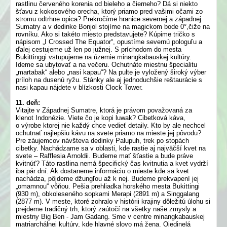
rastlinu červeného korenia od bieleho a čierneho? Dá si niekto
šťavu z kokosového orecha, ktorý priamo pred vašimi očami zo
stromu odtrhne opica? Prekročíme hranice severnej a západnej
Sumatry a v dedinke Bonjol stojíme na magickom bode 0°,čiže na
rovníku. Ako si takéto miesto predstavujete? Kúpime tričko s
nápisom „I Crossed The Equator“, opustíme severnú pologuľu a
ďalej cestujeme už len po južnej. S príchodom do mesta
Bukittinggi vstupujeme na územie minangkabauskej kultúry.
Ideme sa ubytovať a na večeru. Ochutnáte miestnu špecialitu
„martabak“ alebo „nasi kapau“? Na pulte je vyložený široký výber
príloh na dusenú ryžu. Stánky ale aj jednoduchšie reštaurácie s
nasi kapau nájdete v blízkosti Clock Tower.
11. deň:
Vitajte v Západnej Sumatre, ktorá je právom považovaná za
klenot Indonézie. Viete čo je kopi luwak? Cibetková káva,
o výrobe ktorej nie každý chce vedieť detaily. Kto by ale nechcel
ochutnať najlepšiu kávu na svete priamo na mieste jej pôvodu?
Pre záujemcov návšteva dedinky Palupuh, trek po stopách
cibetky. Nachádzame sa v oblasti, kde rastie aj najväčší kvet na
svete – Rafflesia Arnoldii. Budeme mať šťastie a bude práve
kvitnúť? Táto rastlina nemá špecifický čas kvitnutia a kvet vydrží
iba pár dní. Ak dostaneme informáciu o mieste kde sa kvet
nachádza, pôjdeme džungľou až k nej. Budeme prekvapení jej
„omamnou“ vôňou. Pešia prehliadka horského mesta Bukittingi
(930 m), obkoleseného sopkami Merapi (2891 m) a Singgalang
(2877 m). V meste, ktoré zohralo v histórii krajiny dôležitú úlohu si
prejdeme tradičný trh, ktorý zaútočí na všetky naše zmysly a
miestny Big Ben - Jam Gadang. Sme v centre minangkabauskej
matriarchálnej kultúry, kde hlavné slovo má žena. Ojedinelá