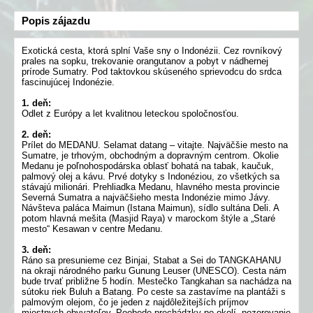
Popis zájazdu
Exotická cesta, ktorá splní Vaše sny o Indonézii. Cez rovníkový
prales na sopku, trekovanie orangutanov a pobyt v nádhernej
prírode Sumatry. Pod taktovkou skúseného sprievodcu do srdca
fascinujúcej Indonézie.
1. deň:
Odlet z Európy a let kvalitnou leteckou spoločnosťou.
2. deň:
Prílet do MEDANU. Selamat datang – vitajte. Najväčšie mesto na
Sumatre, je trhovým, obchodným a dopravným centrom. Okolie
Medanu je poľnohospodárska oblasť bohatá na tabak, kaučuk,
palmový olej a kávu. Prvé dotyky s Indonéziou, zo všetkých sa
stávajú milionári. Prehliadka Medanu, hlavného mesta provincie
Severná Sumatra a najväčšieho mesta Indonézie mimo Jávy.
Návšteva paláca Maimun (Istana Maimun), sídlo sultána Deli. A
potom hlavná mešita (Masjid Raya) v marockom štýle a „Staré
mesto“ Kesawan v centre Medanu.
3. deň:
Ráno sa presunieme cez Binjai, Stabat a Sei do TANGKAHANU
na okraji národného parku Gunung Leuser (UNESCO). Cesta nám
bude trvať približne 5 hodín. Mestečko Tangkahan sa nachádza na
sútoku riek Buluh a Batang. Po ceste sa zastavíme na plantáži s
palmovým olejom, čo je jeden z najdôležitejších príjmov
miestnych obyvateľov. Poobede prechádzky po okolí, pozorovanie