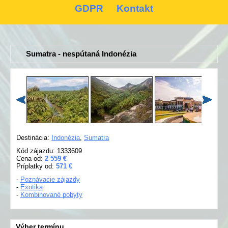
GDPR
Kontakt
Sumatra - nespútaná Indonézia
Destinácia:
Indonézia
,
Sumatra
Kód zájazdu: 1333609
Cena od:
2 559 €
Príplatky od:
571 €
-
Poznávacie zájazdy
-
Exotika
-
Kombinované pobyty
Výber termínu