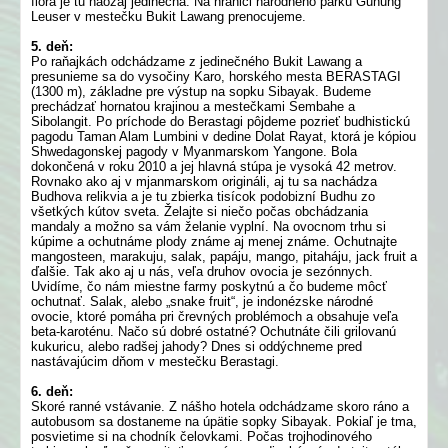
flóra je tu naozaj jedinečná. Na hranici národného parku Gunung
Leuser v mestečku Bukit Lawang prenocujeme.
5. deň:
Po raňajkách odchádzame z jedinečného Bukit Lawang a
presunieme sa do vysočiny Karo, horského mesta BERASTAGI
(1300 m), základne pre výstup na sopku Sibayak. Budeme
prechádzať hornatou krajinou a mestečkami Sembahe a
Sibolangit. Po príchode do Berastagi pôjdeme pozrieť budhistickú
pagodu Taman Alam Lumbini v dedine Dolat Rayat, ktorá je kópiou
Shwedagonskej pagody v Myanmarskom Yangone. Bola
dokončená v roku 2010 a jej hlavná stúpa je vysoká 42 metrov.
Rovnako ako aj v mjanmarskom origináli, aj tu sa nachádza
Budhova relikvia a je tu zbierka tisícok podobizní Budhu zo
všetkých kútov sveta. Želajte si niečo počas obchádzania
mandaly a možno sa vám želanie vyplní. Na ovocnom trhu si
kúpime a ochutnáme plody známe aj menej známe. Ochutnajte
mangosteen, marakuju, salak, papáju, mango, pitaháju, jack fruit a
ďalšie. Tak ako aj u nás, veľa druhov ovocia je sezónnych.
Uvidíme, čo nám miestne farmy poskytnú a čo budeme môcť
ochutnať. Salak, alebo „snake fruit“, je indonézske národné
ovocie, ktoré pomáha pri črevných problémoch a obsahuje veľa
beta-karoténu. Načo sú dobré ostatné? Ochutnáte čili grilovanú
kukuricu, alebo radšej jahody? Dnes si oddýchneme pred
nastávajúcim dňom v mestečku Berastagi.
6. deň:
Skoré ranné vstávanie. Z nášho hotela odchádzame skoro ráno a
autobusom sa dostaneme na úpätie sopky Sibayak. Pokiaľ je tma,
posvietime si na chodník čelovkami. Počas trojhodinového