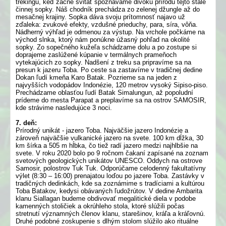
trekingu, keď začne svitať spoznávame divokú prírodu tejto stále
činnej sopky. Náš chodník prechádza zo zelenej džungle až do
mesačnej krajiny. Sopka dáva svoju prítomnosť najavo už
zďaleka: zvukové efekty, vzdušné prieduchy, para, síra, vôňa.
Nádherný výhľad je odmenou za výstup. Na vrchole počkáme na
východ slnka, ktorý nám ponúkne úžasný pohľad na okolité
sopky. Zo sopečného kužeľa schádzame dolu a po zostupe si
doprajeme zaslúžené kúpanie v termálnych prameňoch
vytekajúcich zo sopky. Nadšení z treku sa pripravíme sa na
presun k jazeru Toba. Po ceste sa zastavíme v tradičnej dedine
Dokan ľudí kmeňa Karo Batak. Pozrieme sa na jeden z
najvyšších vodopádov Indonézie, 120 metrov vysoký Sipiso-piso.
Prechádzame oblasťou ľudí Batak Simalungun, až popoludní
prídeme do mesta Parapat a preplavíme sa na ostrov SAMOSIR,
kde strávime nasledujúce 3 noci.
7. deň:
Prírodný unikát - jazero Toba. Najväčšie jazero Indonézie a
zároveň najväčšie vulkanické jazero na svete. 100 km dĺžka, 30
km šírka a 505 m hĺbka, čo tiež radí jazero medzi najhlbšie na
svete. V roku 2020 bolo po 9 ročnom čakaní zapísané na zoznam
svetových geologických unikátov UNESCO. Oddych na ostrove
Samosir, polostrov Tuk Tuk. Odporúčame celodenný fakultatívny
výlet (8:30 – 16:00) prenajatou loďou po jazere Toba. Zastávky v
tradičných dedinkách, kde sa zoznámime s tradíciami a kultúrou
Toba Batakov, kedysi obávaných ľudožrútov. V dedine Ambarita
klanu Siallagan budeme obdivovať megalitické diela v podobe
kamenných stoličiek a okrúhleho stola, ktoré slúžili počas
stretnutí významných členov klanu, starešinov, kráľa a kráľovnú.
Druhé podobné zoskupenie s dlhým stolom slúžilo ako rituálne