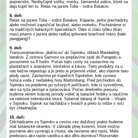
popravisko. Neobyčajné sošky, masky, šamanské palice, ktoré sa
dajú kúpiť len tu. Relax na jazere Toba – srdce Batakov.
8. deň:
Relax na jazere Toba – srdce Batakov. Kúpanie, pešie prechádzky
alebo možnosť zapožičať bicykel, alebo motorku. Pochutnáme si
na tradičných batackých špecialitách. Dáte si zlatú rybku (ikan
mas) priamo z jazera alebo radšej grilované bravčové mäso (babi
panggang)?
9. deň:
Transumatrianskou „diaľnicou“ do Sipiroku, oblasti Mandailing
batakov. Z ostrova Samosir sa preplavíme späť do Parapatu a
povezieme sa 8 hodín. Počas tejto cesty sa zastavíme na
plantážach s ananásmi, klinčekmi a kávou. Tieto produkty sa u
nás bežne nepestujú a je preto je príjemné vidieť, ako vlastne tieto
plody rastú. Zastavíme pri kúpeľoch Sipoholon, kde vyviera
horúca voda z neďalekej hory Martimbang. Pred príchodom do
Sipiroku sa prejdeme po ryžových políčkach, kde si vysvetlíme,
ako sa ryža pestuje a spracováva. Počas dnešného presunu
budeme okrem krásnej prírody vidieť aj batacké hrobky a naučíme
sa niektoré indonézske slová. Selamat datang di Sipirok – Vitajte
v Sipiroku. Sipirok sa nachádza v horách a preto tu môže v noci
byť chladnejšie.
10. deň:
Odchádzame zo Sipiroku a cestou cez dažďový prales budeme
mať botanické okienko. V záhrade plnej korenín, ktoré možno
poznáme ako vyzerajú a chutia, ale nevieme ako rastú. Máte
predstavu ako rastie vanilka a ako dlho dozrieva? Rozoznáte