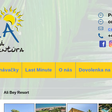
P
o
c
+
návačky
Last Minute
O nás
Dovolenka na
Ali Bey Resort