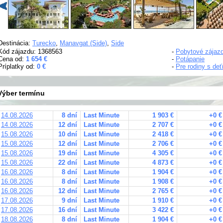
Destinácia:
Turecko
,
Manavgat (Side)
,
Side
Kód zájazdu: 1368563
-
Pobytové zájaz
Cena od:
1 654 €
-
Potápanie
Príplatky od:
0 €
-
Pre rodiny s de
Výber termínu
14.08.2026
8 dní
Last Minute
1 903 €
+0 €
14.08.2026
12 dní
Last Minute
2 707 €
+0 €
15.08.2026
10 dní
Last Minute
2 418 €
+0 €
15.08.2026
12 dní
Last Minute
2 706 €
+0 €
15.08.2026
19 dní
Last Minute
4 305 €
+0 €
15.08.2026
22 dní
Last Minute
4 873 €
+0 €
16.08.2026
8 dní
Last Minute
1 904 €
+0 €
16.08.2026
8 dní
Last Minute
1 908 €
+0 €
16.08.2026
12 dní
Last Minute
2 765 €
+0 €
17.08.2026
9 dní
Last Minute
1 910 €
+0 €
17.08.2026
16 dní
Last Minute
3 422 €
+0 €
18.08.2026
8 dní
Last Minute
1 904 €
+0 €