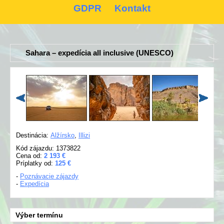
GDPR
Kontakt
Sahara – expedícia all inclusive (UNESCO)
Destinácia:
Alžírsko
,
Illizi
Kód zájazdu: 1373822
Cena od:
2 193 €
Príplatky od:
125 €
-
Poznávacie zájazdy
-
Expedícia
Výber termínu