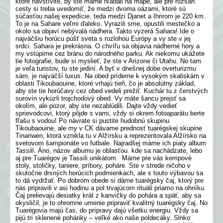
ktoré navštívite, by ste márne hľadali na mape, ale pre rozsah
cesty si treba uvedomiť, že medzi dvoma oázami, ktoré sú
súčasťou našej expedície, teda medzi Djanet a Ihrirom je 220 km.
To je na Sahare veľmi ďaleko. Vyrazili sme, opustili mestečko a
okolo sa objaví nebývalá nádhera. Takto vyzerá Sahara! Ide o
najväčšiu horúcu púšť sveta s rozlohou Európy a vy ste v jej
srdci. Sahara je prekrásna. O chvíľu sa objavia nádherné hory a
my vstúpime cez bránu do národného parku. Ak niekomu ukážete
tie fotografie, bude si myslieť, že ste v Arizone či Utahu. No tam
je veľa turistov, tu ste jediní. A byť v dnešnej dobe overturizmu
sám, je najväčší luxus. Na obed prídeme k vysokým skaliskám v
oblasti Tikoubaouine, ktoré vrhajú tieň, čo je absolútny základ,
aby ste tie horúčavy cez obed vedeli prežiť. Kuchár tu z čerstvých
surovín vykúzli trojchodový obed. Vy máte šancu prejsť sa
okolím, ale pozor, aby ste nezablúdili. Dajte vždy vedieť
sprievodcovi, ktorý pôjde s vami, vždy si okrem fotoaparátu berte
fľašu s vodou! Po návrate si pustite hudobnú skupinu
Tikoubaouine, ale my v CK dávame prednosť tuarégskej skupine
Tinariwen, ktorá vznikla tu v Alžírsku a reprezentovala Alžírsko na
svetovom šampionáte vo futbale. Najradšej máme ich piaty album
Tassili
. Áno, názov albumu je oblasťou. kde sa nachádzate, lebo
aj pre Tuarégov je Tassili unikátom. Máme pre vás kempové
stoly, stoličky, taniere, príbory, poháre. Ste v strede ničoho v
skutočne drsných horúcich podmienkach, ale s touto výbavou sa
to dá vydržať. Po dobrom obede si dáme tuarégsky čaj, ktorý pre
nás pripravili v asi hodinu a pol trvajúcom rituáli priamo na ohníku.
Čaj prelievajú desiatky krát z kanvičky do pohára a späť, aby sa
okysličil, je to ohromne umenie pripraviť kvalitný tuarégsky čaj. No
Tuarégovia majú čas, do prípravy dajú všetku energiu. Vždy sa
pijú tri sklenené poháriky – veľké ako naše poldecáky. Slnko