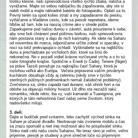
trošku klesne, naši sprievodcovia všetko rýchlo zbalia, naložia a
vyrážame. Majte so sebou nabíjačku do zapaľovania, aby ste si
nabili mobil a majte náhradné batérie do fotoaparátu. Oplatí sa to.
Pevný terén sa spod kolies stratí a my zapadávame do piesku,
vytláčame a hľadáme cestu, kde sa piesok neprebára, ideme
hlbšie až tam, kde sa naozaj cítime ako v strede púšte.
Zaparkujeme pod našou dunou v závetrí, autá prisunieme k sebe,
aby sme boli chránení pred púštnou búrkou, naši sprievodcovia
nám postavia stany a dajú do nich karimatky. Ak idete na Saharu
od novembra do marca, odporúčame určite zobrať si spacáky, v
noci sa totiž prekvapujúco ochladí. Vyškriabete sa na najbližšiu
dunu a prechádzate po vrcholoch dún, ktoré sa šinú do
nekonečna. No v pozadí vidieť krásne rozčesané vrchy a o to sú
vaše fotografie krajšie. Spoločne s Enedi (v Čade), Tenere (Niger)
sa práve Tassili považuje za najkrajšiu časť Sahary, ktorá je
rozlohou veľká ako Európa. Večera pripravená vaším privátnym
kuchárom obsahuje vždy aj zeleninu (nikdy sme v týchto
sterilných púštnych podmienkach nemali žalúdočné problémy).
Zvečerieva sa, slnko zapadá nad dunami, váš ohník horí a na
oblohe sa objavujú milióny hviezd. Už dlho ste nezažili takú
romantiku, nikde nikto, iba vy, vaši kamaráti a Tuarégovia, pre
ktorých je táto nehostinná časť našej zeme životom, ktorý
nadovšetko milujú.
3. deň:
Dajte si budíček pred svitaním, lebo zachytiť východ slnka na
Sahare je úžasné divadlo. Neotravuje nás zvonenie mobilu a čas
sa zrazu spomalil a niet inej možnosti ako ho prispôsobiť slnku.
Slnko riadi celú našu cestu Saharou. No teraz ráno je veľmi, veľmi
príjemne, piesok je studený a prvé slnečné lúče sú príjemným