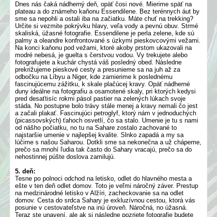
Dnes nás čaká nádherný deň, opäť čosi nové. Mierime späť na
plateau a do známeho kaňonu Essendilene. Bez terénnych áut by
sme sa nepohli a ostali iba na začiatku. Máte chuť na trekking?
Určite si vezmite pokrývku hlavy, veľa vody a pevnú obuv. Strmé
skaliská, úžasné fotografie. Essendilene je perla zelene, kde sú
palmy a oleandre konfrontované s úzkymi pieskovcovými vežami.
Na konci kaňonu pod vežami, ktoré akoby prstom ukazovali na
modré nebesá, je guelta s čerstvou vodou. Vy trekujete alebo
fotografujete a kuchár chystá váš posledný obed. Následne
prekrižujeme pieskové cesty a presunieme sa na juh až za
odbočku na Líbyu a Niger, kde zamierime k poslednému
fascinujúcemu zážitku, k skale plačúcej kravy. Opäť nádherné
duny ideálne na fotografiu a osamotené skaly, pri ktorých kedysi
pred desaťtisíc rokmi pásol pastier na zelených lúkach svoje
stáda. No postupne bolo trávy stále menej a kravy nemali čo jest
a začali plakať. Fascinujúci petroglyf, ktorý nám v jednoduchých
(picassovských) ťahoch osvetlí, čo sa stalo. Umenie je tu s nami
od nášho počiatku, no tu na Sahare zostalo zachované to
najstaršie umenie v najlepšej kvalite. Slnko zapadá a my sa
lúčime s našou Saharou. Dotkli sme sa nekonečna a už chápeme,
prečo sa mnohí ľudia tak často do Sahary vracajú, prečo sa do
nehostinnej púšte doslova zamilujú.
5. deň:
Tesne po polnoci odchod na letisko, odlet do hlavného mesta a
ešte v ten deň odlet domov. Toto je veľmi náročný záver. Prestup
na medzinárodné letisko v Alžíri, zacheckovanie sa na odlet
domov. Cesta do srdca Sahary je exkluzívnou cestou, ktorá vás
posunie v cestovateľstve na inú úroveň. Náročná, no úžasná.
Teraz ste unavení, ale ak si následne pozriete fotografie budete