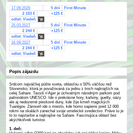
17.09.2026
5 dní
First Minute
2 193 €
+125 €
odlet: Viedeň
25.03.2027
5 dní
First Minute
2 244 €
+125 €
odlet: Viedeň
16.09.2027
5 dní
First Minute
2 244 €
+125 €
odlet: Viedeň
Popis zájazdu
Srdcom najväčšej púšte sveta, oblasťou o 50% väčšou než
Slovensko, ktorá je považovaná za jednu z troch najkrajších na
celej Sahare. Tassili n’Ajjer je úchvatným národným parkom pod
patronátom UNESCO. Ide o prekrásne hory, kaňony, guelty, oázy
ale aj nedozerné pieskové duny, kde žije kmeň magických
Tuarégov. Zároveň ide o miesto, kde homo sapiens pred 12 000
rokmi na skalách zanechal svoje umelecké svedectvo. Práve tu je
to to najstaršie a najkrajšie na Sahare. Fascinujúca oblasť bez
akýchkoľvek turistov.
1. deň: