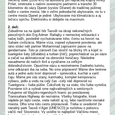
Večerný odlet (2200 km) na absolútny juh najväčšej krajiny Afriky.
Prílet, stretnutie s našimi overenými partnermi a transfer 30
kilometrov do oázy Djanet (vyslov Džanet) do tradičnej púštnej
lodže v centre mesta. Ide o veľmi jednoduché ubytovanie, no tu v
centre mesta Djanet je jediné. Ubytovanie má klimatizáciu a aj
tečúcu sprchu. Elektroniku si dobijete na maximum.
2. deň:
Zobudíme sa na úpätí hôr Tassilli na okraji nekonečných
piesočných dún Erg Admer. Raňajky v nemeckej reštaurácii v
našej lodži, posledné vychutnávanie toho, čomu sa hovorí na
Sahare civilizácia. Máme víza, vopred vybavené povolenia, ale
ráno strávi náš partner Mohammad zapísaním pasov na
gendarmarie. Toto je zároveň čas skočiť na blízky trh a kúpiť si
tuarégske šaty (džalábiu) a turban (čéč), poprechádzať sa po oáze
a začať sa aklimatizovať na obrovské horúčavy. Následne
nasadneme do našich 4x4 a vyrážame za veľkým
dobrodružstvom. Opustíme oázu a nestretneme žiadneho turistu,
sme odkázaní iba na seba. No sme pripravení! Máme dve terénne
autá a jedno auto tvorí doprovod – sprievodca, kuchár a varič
čaju. Máme pre vás stany, karimatky, komplet kempovaciu
výbavu, jedlo a vodu na celý čas –celý náš doprovod sú
Tuarégovia – ľudia púšte. Čokoľvek by sa stalo, títo ľudia vyriešia.
Poznáme ich a vybrali sme najkvalitnejších a serióznych.
Putujeme od líbyjsko-nigerských hraníc po preslávenej
Transsahara Highway do neznáma. Všetky fotografie, ktoré
nájdete pri tejto ceste, viete nafotiť aj vy, lebo navštívite rovnaké
miesta. Dlho sme túto cestu pripravovali. Treba si uvedomiť že
národný park Tassili n’Ajjer (UNESCO) je rozlohou o polovicu
väčší než Slovensko. Vy uvidíte to najlepšie! Väčšinu miest,