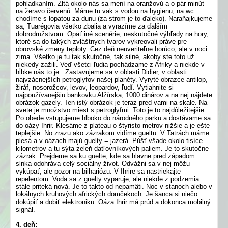
pohladkaním. Žltá okolo nás sa mení na oranžovú a o pár minút
na žeravo červenú. Máme tu vak s vodou na hygienu, na wc
chodíme s lopatou za dunu (za strom je to ďaleko). Naraňajkujeme
sa, Tuarégovia všetko zbalia a vyrazíme za ďalším
dobrodružstvom. Opäť iné scenérie, neskutočné výhľady na hory,
ktoré sa do takých zvláštnych tvarov vykreovali práve pre
obrovské zmeny teploty. Cez deň neuveriteľne horúco, ale v noci
zima. Všetko je tu tak skutočné, tak silné, akoby ste toto už
niekedy zažili. Veď všetci ľudia pochádzame z Afriky a niekde v
hĺbke nás to je. Zastavujeme sa v oblasti Didier, v oblasti
najvzácnejších petroglyfov našej planéty. Vyryté obrazce antilop,
žiráf, nosorožcov, levov, leopardov, ľudí. Vytiahnite si
najpoužívanejšiu bankovku Alžírska, 1000 dinárov a na nej nájdete
obrázok gazely. Ten istý obrázok je teraz pred vami na skale. Na
svete je množstvo miest s petroglyfmi. Toto je to najdôležitejšie.
Po obede vstupujeme hlboko do národného parku a dostávame sa
do oázy Ihrir. Klesáme z plateau o štyristo metrov nižšie a je ešte
teplejšie. No zrazu ako zázrakom vidíme gueltu. V Tatrách máme
plesá a v oázach majú guelty = jazerá. Púšť všade okolo tisíce
kilometrov a tu sýta zeleň datľovníkových paliem. Je to skutočne
zázrak. Prejdeme sa ku guelte, kde sa hlavne pred západom
slnka odohráva celý sociálny život. Odvážni sa v nej môžu
vykúpať, ale pozor na bilhariózu. V Ihrire sa nastriekajte
repelentom. Voda sa z guelty vyparuje, ale niekde z podzemia
stále priteká nová. Je to takto od nepamäti. Noc v stanoch alebo v
lokálnych kruhových afrických domčekoch. Je šanca si niečo
dokúpiť a dobiť elektroniku. Oáza Ihrir má prúd a dokonca mobilný
signál.
4. deň: