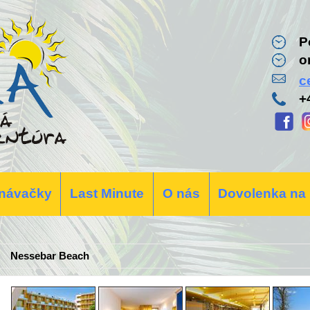
P
o
c
+
návačky
Last Minute
O nás
Dovolenka na
Nessebar Beach