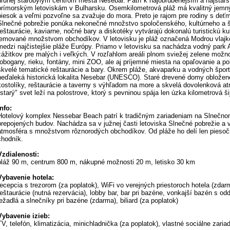
druhej starobylým centrom mesta Nesebar. Patrí k najobľúbenejším a najstar
prímorským letoviskám v Bulharsku. Osemkilometrová pláž má kvalitný jemn
piesok a veľmi pozvoľne sa zvažuje do mora. Preto je rajom pre rodiny s deťm
Slnečné pobrežie ponúka nekonečné množstvo spoločenského, kultúrneho a špo
reštaurácie, kaviarne, nočné bary a diskotéky vytvárajú dokonalú turistickú k
lemované množstvom obchodíkov. V letovisku je pláž označená Modrou vlajko
medzi najčistejšie pláže Európy. Priamo v letovisku sa nachádza vodný park
zážitkov pre malých i veľkých. V rozľahlom areáli plnom sviežej zelene možno
tobogany, rieku, fontány, mini ZOO, ale aj príjemné miesta na opaľovanie a 
skvelé tematické reštaurácie a bary. Okrem pláže, akvaparku a vodných šport
neďaleká historická lokalita Nesebar (UNESCO). Staré drevené domy obložené
kostolíky, reštaurácie a taverny s výhľadom na more a skvelá dovolenková at
"starý" svet leží na polostrove, ktorý s pevninou spája len úzka kilometrová ši
Info:
Hotelový komplex Nessebar Beach patrí k tradičným zariadeniam na Slnečno
prepojených budov. Nachádza sa v južnej časti letoviska Slnečné pobrežie a v 
atmosféra s množstvom rôznorodých obchodíkov. Od pláže ho delí len piesočn
chodník.
Vzdialenosti:
pláž 90 m, centrum 800 m, nákupné možnosti 20 m, letisko 30 km
Vybavenie hotela:
recepcia s trezorom (za poplatok), WiFi vo verejných priestoroch hotela (zdarm
reštaurácie (nutná rezervácia), lobby bar, bar pri bazéne, vonkajší bazén s od
ležadlá a slnečníky pri bazéne (zdarma), biliard (za poplatok)
Vybavenie izieb:
TV, telefón, klimatizácia, minichladnička (za poplatok), vlastné sociálne zaria