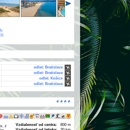
dy
ťmi
odlet: Bratislava
odlet: Bratislava
odlet: Košice
odlet: Bratislava
Vzdialenosť od centra:
800 m
s, z
Vzdialenosť od letiska:
30 km