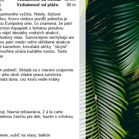
ším
ý
Vzdialenosť od pláže:
90 m
i.
rtového vyžitia. Hotely, štýlové
ulisu. Korzo vedúce pozdĺž pobrežia je
u Európskej únie, čo znamená, že patrí
 Action Aquapark s bohatou ponukou
 nájsť desiatky vodných atrakcií,
pohodový relax. Samozrejme nechýbajú ani
ov patrí medzi veľmi obľúbené atrakcie
 kameňom, krivoľaké uličky, "skryté"
mosféra očaria každého turistu. Tento
ja.
m pobreži. Skladá sa z viacero vzájomne
jeho okolí vládne pravá turistická
atá duna, cez ktorú vedie krátky
a), hlavná reštaurácia, 2 á la carte
delenou časťou pre deti, bazén s vírivkou,
denie, sušič na vlasy, balkón