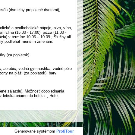
 osôb (dve izby prepojené dverami),
olické a nealkoholické nápoje, pivo, víno,
zmrzlina (15.00 - 17.00), pizza (11.00 -
cia) v termíne 10.06 – 10.09., Služby all
zóny podliehať menším zmenám.
íky (za poplatok)
nis, aerobic, vodná gymnastika, vodné pólo
orty na pláži (za poplatok), bary
v cene zájazdu), Možnosť doobjednania
 letiska priamo do hotela. , Hotel
Generované systémom
ProfiTour