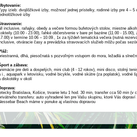
Ubytovanie:
Typy izieb: dvojlôžkové izby, možnosť jednej prístelky, rodinné izby pre 4 – 5
jednolôžkové izby
Stravovanie:
all inclusive, raňajky, obedy a večere formou bufetových stolov, miestne alkoh
kokteily (10.00 - 23.00), ľahké občerstvenie v bare pri bazéne (11.00 - 15.00), 
17.00) v termíne 10.06 – 10.09., 1x za týždeň tematická večera (nutná rezervá
inclusive, otváracie časy a prevádzka stravovacích služieb môžu počas se
Pláž:
priestranná, dlhá, piesočnatá s pozvoľným vstupom do mora, ležadlá a slnečn
Šport a zábava:
animácie pre deti a dospelých, mini club (4 - 12 rokov), mini disco, stolný te
a i., aquapark v letovisku, vodné bicykle, vodné skútre (za poplatok), vodné šp
a diskotéky v okolí
Doprava:
letecky Bratislava, Košice, trvanie letu 1 hod. 30 min, transfer cca 50 min (
privátneho transferu: auto vyhradené len pre Vašu skupinu, ktoré Vás dopraví z
Nessebar Beach máme v ponuke aj vlastnou dopravou