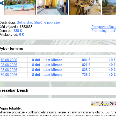
Destinácia:
Bulharsko
,
Slnečné pobrežie
Kód zájazdu: 1383663
-
Pobytové zájaz
Cena od:
728 €
-
Pre rodiny s de
Príplatky od:
0 €
Výber termínu
16.08.2026
8 dní
Last Minute
804 €
+0 €
28.08.2026
8 dní
Last Minute
821 €
+0 €
28.08.2026
8 dní
Last Minute
828 €
+0 €
30.08.2026
8 dní
Last Minute
728 €
+0 €
Nessebar Beach
Popis lokality:
Slnečné pobrežie - polkruhovitý záliv z jednej strany ohraničený obcou Sv. Vla