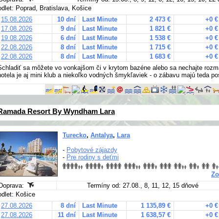
odlet: Poprad, Bratislava, Košice
15.08.2026
10 dní
Last Minute
2 473 €
+0 €
17.08.2026
9 dní
Last Minute
1 821 €
+0 €
19.08.2026
6 dní
Last Minute
1 538 €
+0 €
22.08.2026
8 dní
Last Minute
1 715 €
+0 €
22.08.2026
8 dní
Last Minute
1 683 €
+0 €
Schladiť sa môžete vo vonkajšom či v krytom bazéne alebo sa nechajte roz
hotela je aj mini klub a niekoľko vodných šmykľaviek - o zábavu majú teda pos
Ramada Resort By Wyndham Lara
Turecko
,
Antalya
,
Lara
-
Pobytové zájazdy
-
Pre rodiny s deťmi
Zo
Doprava:
Termíny od: 27.08., 8, 11, 12, 15 dňové
odlet: Košice
27.08.2026
8 dní
Last Minute
1 135,89 €
+0 €
27.08.2026
11 dní
Last Minute
1 638,57 €
+0 €