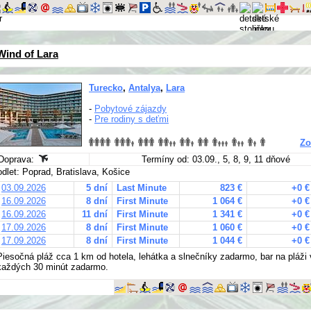
Wind of Lara
Turecko
,
Antalya
,
Lara
-
Pobytové zájazdy
-
Pre rodiny s deťmi
Zo
Doprava:
Termíny od: 03.09., 5, 8, 9, 11 dňové
odlet: Poprad, Bratislava, Košice
03.09.2026
5 dní
Last Minute
823 €
+0 €
16.09.2026
8 dní
First Minute
1 064 €
+0 €
16.09.2026
11 dní
First Minute
1 341 €
+0 €
17.09.2026
8 dní
First Minute
1 060 €
+0 €
17.09.2026
8 dní
First Minute
1 044 €
+0 €
Piesočná pláž cca 1 km od hotela, lehátka a slnečníky zadarmo, bar na pláži v
každých 30 minút zadarmo.