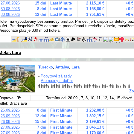
27.08.2026
15 dní
Last Minute
2 115,10 €
+0 €
30.08.2026
8 dní
Last Minute
1 158,80 €
+0 €
30.08.2026
12 dní
Last Minute
1 751,61 €
+0 €
Hotel má vybudovaný bezbariérový prístup. Pre deti je k dispozícii detský baz
bufet. Pre dospelých SPA centrum s procedúrami tureckého kúpeľa, masážami
Piesočnaté pláž je 330 m od hotela.
Melas Lara
Turecko
,
Antalya
,
Lara
-
Pobytové zájazdy
-
Pre rodiny s deťmi
Zo
Doprava:
Termíny od: 26.09., 7, 8, 10, 11, 12, 14, 15 dňové
odlet: Bratislava
26.09.2026
8 dní
First Minute
1 232,08 €
+0 €
26.09.2026
12 dní
First Minute
1 802,15 €
+0 €
26.09.2026
15 dní
First Minute
2 199,61 €
+0 €
27.09.2026
7 dní
First Minute
1 046,13 €
+0 €
27.09.2026
8 dní
First Minute
1 170,60 €
+0 €