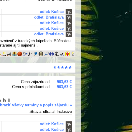
odlet: Košice
odlet: Bratislava
odlet: Košice
odlet: Košice
odlet: Bratislava
maznávať v tureckých kúpeľoch. Súčasťou
tarané aj tí najmenší.
Cena zájazdu od:
963,63 €
Cena s príplatkami od:
963,63 €
braziť všetky termíny a popis zájazdu »
Strava: ultra all Inclusive
odlet: Košice
odlet: Košice