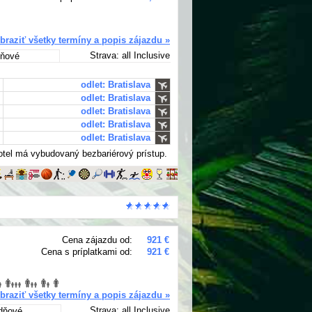
braziť všetky termíny a popis zájazdu »
Strava: all Inclusive
dňové
odlet: Bratislava
odlet: Bratislava
odlet: Bratislava
odlet: Bratislava
odlet: Bratislava
Hotel má vybudovaný bezbariérový prístup.
Cena zájazdu od:
921 €
Cena s príplatkami od:
921 €
braziť všetky termíny a popis zájazdu »
Strava: all Inclusive
 dňové