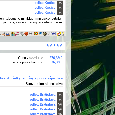
odlet: Košice
odlet: Košice
odlet: Košice
én, tobogany, miniklub, minidisko, detský
, jacuzzi, salónom krásy a kaderníctvom.
Cena zájazdu od:
976,39 €
Cena s príplatkami od:
976,39 €
braziť všetky termíny a popis zájazdu »
Strava: ultra all Inclusive
odlet: Bratislava
odlet: Bratislava
odlet: Bratislava
odlet: Bratislava
odlet: Bratislava