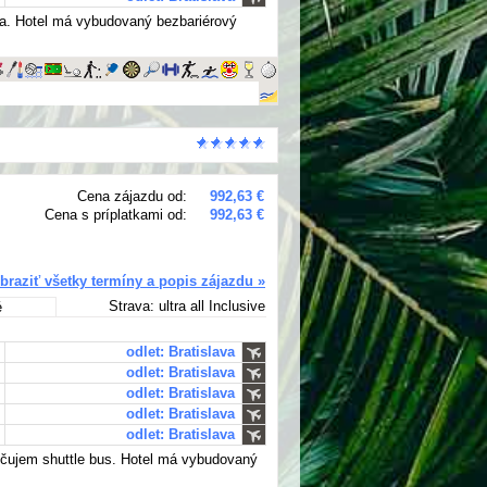
ara. Hotel má vybudovaný bezbariérový
Cena zájazdu od:
992,63 €
Cena s príplatkami od:
992,63 €
braziť všetky termíny a popis zájazdu »
Strava: ultra all Inclusive
é
odlet: Bratislava
odlet: Bratislava
odlet: Bratislava
odlet: Bratislava
odlet: Bratislava
ečujem shuttle bus. Hotel má vybudovaný