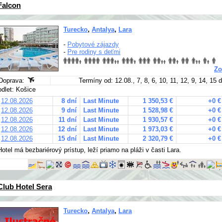
Falcon
Turecko
,
Antalya
,
Lara
-
Pobytové zájazdy
-
Pre rodiny s deťmi
Zo
Doprava:
Termíny od: 12.08., 7, 8, 6, 10, 11, 12, 9, 14, 15 
odlet: Košice
12.08.2026
8 dní
Last Minute
1 350,53 €
+0 €
12.08.2026
9 dní
Last Minute
1 528,98 €
+0 €
12.08.2026
11 dní
Last Minute
1 930,57 €
+0 €
12.08.2026
12 dní
Last Minute
1 973,03 €
+0 €
12.08.2026
15 dní
Last Minute
2 320,79 €
+0 €
Hotel má bezbariérový prístup, leží priamo na pláži v časti Lara.
Club Hotel Sera
Turecko
,
Antalya
,
Lara