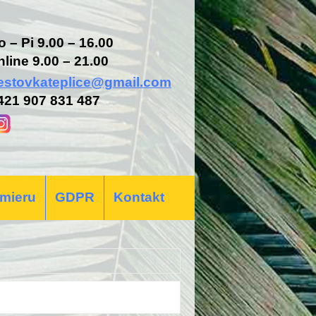
o – Pi 9.00 – 16.00
nline 9.00 – 21.00
estovkateplice@gmail.com
421 907 831 487
 mieru
GDPR
Kontakt