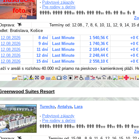
-
Pobytové zájazdy
-
Pre rodiny s deťmi
Zo
Doprava:
Termíny od: 12.08., 7, 8, 6, 10, 11, 12, 9, 14, 15 
odlet: Bratislava, Košice
12.08.2026
8 dní
Last Minute
1 540,56 €
+0 €
12.08.2026
9 dní
Last Minute
1 740,36 €
+0 €
12.08.2026
11 dní
Last Minute
2 184,64 €
+0 €
12.08.2026
12 dní
Last Minute
2 248,44 €
+0 €
12.08.2026
15 dní
Last Minute
2 558,10 €
+0 €
Leží v areáli s rozlohou 40.000 m2 priamo na pieskovo - kamienkovej pláži. 
Greenwood Suites Resort
Turecko
,
Antalya
,
Lara
-
Pobytové zájazdy
-
Pre rodiny s deťmi
Zo
Doprava:
Termíny od: 15.08., 8, 9, 11, 6, 12, 16, 15, 10, 22