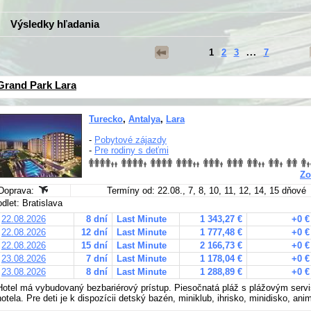
Výsledky hľadania
1
2
3
...
7
Grand Park Lara
Turecko
,
Antalya
,
Lara
-
Pobytové zájazdy
-
Pre rodiny s deťmi
Zo
Doprava:
Termíny od: 22.08., 7, 8, 10, 11, 12, 14, 15 dňové
odlet: Bratislava
22.08.2026
8 dní
Last Minute
1 343,27 €
+0 €
22.08.2026
12 dní
Last Minute
1 777,48 €
+0 €
22.08.2026
15 dní
Last Minute
2 166,73 €
+0 €
23.08.2026
7 dní
Last Minute
1 178,04 €
+0 €
23.08.2026
8 dní
Last Minute
1 288,89 €
+0 €
Hotel má vybudovaný bezbariérový prístup. Piesočnatá pláž s plážovým ser
hotela. Pre deti je k dispozícii detský bazén, miniklub, ihrisko, minidisko, an