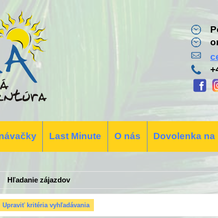
P
o
c
+
návačky
Last Minute
O nás
Dovolenka na
Hľadanie zájazdov