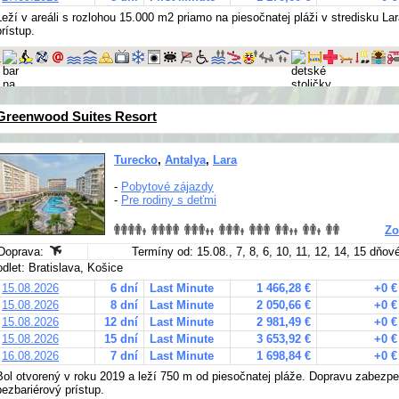
Leží v areáli s rozlohou 15.000 m2 priamo na piesočnatej pláži v stredisku L
prístup.
Greenwood Suites Resort
Turecko
,
Antalya
,
Lara
-
Pobytové zájazdy
-
Pre rodiny s deťmi
Zo
Doprava:
Termíny od: 15.08., 7, 8, 6, 10, 11, 12, 14, 15 dňov
odlet: Bratislava, Košice
15.08.2026
6 dní
Last Minute
1 466,28 €
+0 €
15.08.2026
8 dní
Last Minute
2 050,66 €
+0 €
15.08.2026
12 dní
Last Minute
2 981,49 €
+0 €
15.08.2026
15 dní
Last Minute
3 653,92 €
+0 €
16.08.2026
7 dní
Last Minute
1 698,84 €
+0 €
Bol otvorený v roku 2019 a leží 750 m od piesočnatej pláže. Dopravu zabezp
bezbariérový prístup.