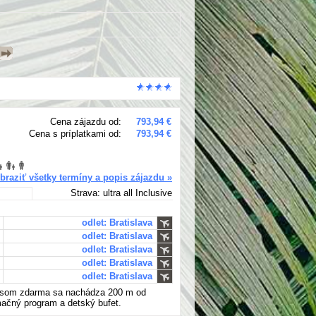
Cena zájazdu od:
793,94 €
Cena s príplatkami od:
793,94 €
braziť všetky termíny a popis zájazdu »
Strava: ultra all Inclusive
odlet: Bratislava
odlet: Bratislava
odlet: Bratislava
odlet: Bratislava
odlet: Bratislava
visom zdarma sa nachádza 200 m od
imačný program a detský bufet.