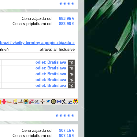
Cena zájazdu od:
883,96 €
Cena s príplatkami od:
883,96 €
braziť všetky termíny a popis zájazdu »
Strava: all Inclusive
dňové
odlet: Bratislava
odlet: Bratislava
odlet: Bratislava
odlet: Bratislava
odlet: Bratislava
Cena zájazdu od:
907,16 €
Cena s príplatkami od:
907,16 €