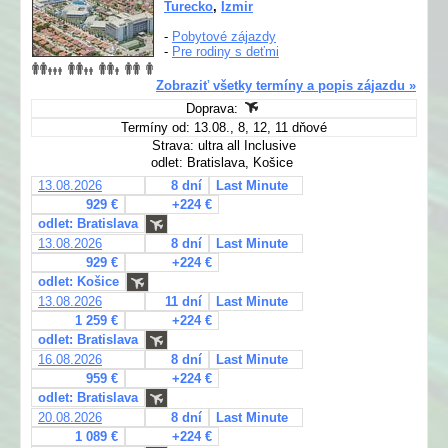
Turecko
,
Izmir
-
Pobytové zájazdy
-
Pre rodiny s deťmi
Zobraziť všetky termíny a popis zájazdu »
Doprava:
Termíny od: 13.08., 8, 12, 11 dňové
Strava: ultra all Inclusive
odlet: Bratislava, Košice
13.08.2026
8 dní
Last Minute
929 €
+224 €
odlet: Bratislava
13.08.2026
8 dní
Last Minute
929 €
+224 €
odlet: Košice
13.08.2026
11 dní
Last Minute
1 259 €
+224 €
odlet: Bratislava
16.08.2026
8 dní
Last Minute
959 €
+224 €
odlet: Bratislava
20.08.2026
8 dní
Last Minute
1 089 €
+224 €