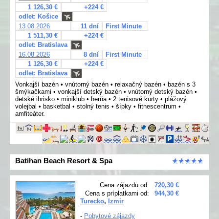
1 126,30 €
+224 €
odlet: Košice
13.08.2026
11 dní
First Minute
1 511,30 €
+224 €
odlet: Bratislava
16.08.2026
8 dní
First Minute
1 126,30 €
+224 €
odlet: Bratislava
Vonkajší bazén • vnútorný bazén • relaxačný bazén • bazén s 3
šmýkačkami • vonkajší detský bazén • vnútorný detský bazén •
detské ihrisko • miniklub • herňa • 2 tenisové kurty • plážový
volejbal • basketbal • stolný tenis • šípky • fitnescentrum •
amfiteáter.
Batihan Beach Resort & Spa
Cena zájazdu od:
720,30 €
Cena s príplatkami od:
944,30 €
Turecko
,
Izmir
-
Pobytové zájazdy