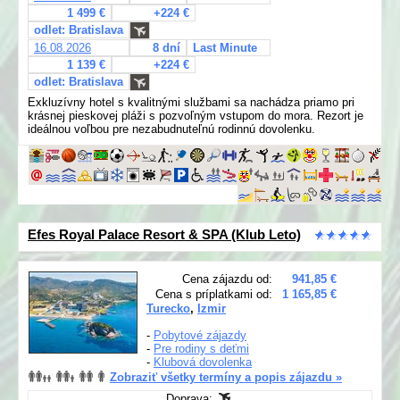
1 499 €
+224 €
odlet: Bratislava
16.08.2026
8 dní
Last Minute
1 139 €
+224 €
odlet: Bratislava
Exkluzívny hotel s kvalitnými službami sa nachádza priamo pri
krásnej pieskovej pláži s pozvoľným vstupom do mora. Rezort je
ideálnou voľbou pre nezabudnuteľnú rodinnú dovolenku.
Efes Royal Palace Resort & SPA (Klub Leto)
Cena zájazdu od:
941,85 €
Cena s príplatkami od:
1 165,85 €
Turecko
,
Izmir
-
Pobytové zájazdy
-
Pre rodiny s deťmi
-
Klubová dovolenka
Zobraziť všetky termíny a popis zájazdu »
Doprava: