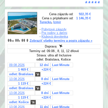
Cena zájazdu od:
922,35 €
Cena s príplatkami od:
1 146,35 €
Turecko
,
Izmir
-
Pobytové zájazdy
-
Pre rodiny s deťmi
-
Klubová dovolenka
Zobraziť všetky termíny a popis zájazdu »
Doprava:
Termíny od: 09.08., 8, 11, 12 dňové
Strava: ultra all Inclusive
odlet: Bratislava, Košice
09.08.2026
12 dní
Last Minute
1 469 €
+224 €
odlet: Bratislava
13.08.2026
8 dní
Last Minute
1 119 €
+224 €
odlet: Bratislava
13.08.2026
8 dní
Last Minute
1 119 €
+224 €
odlet: Košice
13.08.2026
11 dní
Last Minute