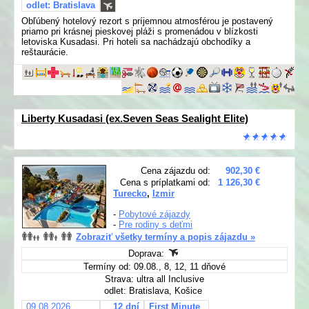
odlet: Bratislava
Obľúbený hotelový rezort s príjemnou atmosférou je postavený
priamo pri krásnej pieskovej pláži s promenádou v blízkosti
letoviska Kusadasi. Pri hoteli sa nachádzajú obchodíky a
reštaurácie.
Liberty Kusadasi (ex.Seven Seas Sealight Elite)
Cena zájazdu od:
902,30 €
Cena s príplatkami od:
1 126,30 €
Turecko
,
Izmir
-
Pobytové zájazdy
-
Pre rodiny s deťmi
Zobraziť všetky termíny a popis zájazdu »
Doprava:
Termíny od: 09.08., 8, 12, 11 dňové
Strava: ultra all Inclusive
odlet: Bratislava, Košice
09.08.2026
12 dní
First Minute