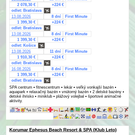
2 078,30 €
+224 €
odlet: Bratislava
13.08.2026
8 dní
First Minute
1 399,30 €
+224 €
odlet: Bratislava
13.08.2026
8 dní
First Minute
1 399,30 €
+224 €
odlet: Košice
13.08.2026
11 dní
First Minute
1 910,30 €
+224 €
odlet: Bratislava
16.08.2026
8 dní
First Minute
1 399,30 €
+224 €
odlet: Bratislava
SPA centrum • fitnescentrum • lekár • veľký vonkajší bazén •
aquapark • relaxačný bazén • vnútorný bazén • 2 detské bazény •
detské ihrisko • miniklub • plážový volejbal • športové animačné
aktivity.
Korumar Ephesus Beach Resort & SPA (Klub Leto)