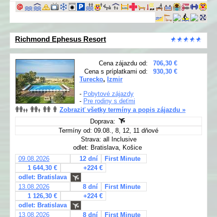
Richmond Ephesus Resort
Cena zájazdu od:
706,30 €
Cena s príplatkami od:
930,30 €
Turecko
,
Izmir
-
Pobytové zájazdy
-
Pre rodiny s deťmi
Zobraziť všetky termíny a popis zájazdu »
Doprava:
Termíny od: 09.08., 8, 12, 11 dňové
Strava: all Inclusive
odlet: Bratislava, Košice
09.08.2026
12 dní
First Minute
1 644,30 €
+224 €
odlet: Bratislava
13.08.2026
8 dní
First Minute
1 126,30 €
+224 €
odlet: Bratislava
13.08.2026
8 dní
First Minute