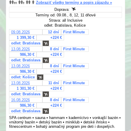
Zobraziť všetky termíny a popis zájazdu »
Doprava:
Termíny od: 09.08., 8, 12, 11 dňové
Strava: all Inclusive
odlet: Bratislava, Košice
09.08.2026
12 dní
First Minute
1 399,30 €
+224 €
odlet: Bratislava
13.08.2026
8 dní
First Minute
986,30 €
+224 €
odlet: Bratislava
13.08.2026
8 dní
First Minute
986,30 €
+224 €
odlet: Košice
13.08.2026
11 dní
First Minute
1 301,30 €
+224 €
odlet: Bratislava
16.08.2026
8 dní
First Minute
986,30 €
+224 €
odlet: Bratislava
SPA centrum • sauna • hammam • kaderníctvo • vonkajší bazén •
vnútorný bazén • detský bazén • miniklub • detské ihrisko •
fitnescentrum • bohatý animačný program pre deti i dospelých.