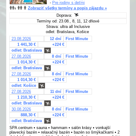
-
Pre rodiny s deťmi
Zobraziť všetky termíny a popis zájazdu »
Doprava:
Termíny od: 23.08., 8, 11, 12 dňové
Strava: ultra all Inclusive
odlet: Bratislava, Košice
23.08.2026
12 dní
First Minute
1 441,30 €
+224 €
odlet: Bratislava
27.08.2026
8 dní
First Minute
1 014,30 €
+224 €
odlet: Bratislava
27.08.2026
8 dní
First Minute
1 014,30 €
+224 €
odlet: Košice
27.08.2026
11 dní
First Minute
1 210,30 €
+224 €
odlet: Bratislava
30.08.2026
8 dní
First Minute
888,30 €
+224 €
odlet: Bratislava
SPA centrum • sauna • hammam • salón krásy • vonkajší
plavecký bazén • relaxačný bazén • bazén so šmýkačkami • 2