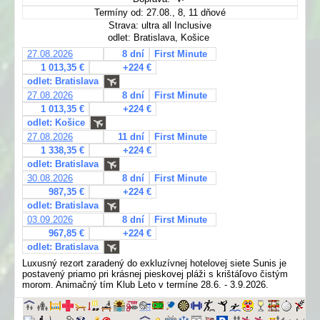
Termíny od: 27.08., 8, 11 dňové
Strava: ultra all Inclusive
odlet: Bratislava, Košice
27.08.2026
8 dní
First Minute
1 013,35 €
+224 €
odlet: Bratislava
27.08.2026
8 dní
First Minute
1 013,35 €
+224 €
odlet: Košice
27.08.2026
11 dní
First Minute
1 338,35 €
+224 €
odlet: Bratislava
30.08.2026
8 dní
First Minute
987,35 €
+224 €
odlet: Bratislava
03.09.2026
8 dní
First Minute
967,85 €
+224 €
odlet: Bratislava
Luxusný rezort zaradený do exkluzívnej hotelovej siete Sunis je
postavený priamo pri krásnej pieskovej pláži s krištáľovo čistým
morom. Animačný tím Klub Leto v termíne 28.6. - 3.9.2026.