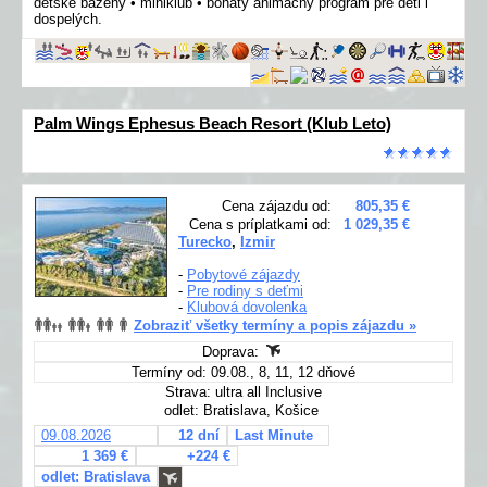
detské bazény • miniklub • bohatý animačný program pre deti i
dospelých.
Palm Wings Ephesus Beach Resort (Klub Leto)
Cena zájazdu od:
805,35 €
Cena s príplatkami od:
1 029,35 €
Turecko
,
Izmir
-
Pobytové zájazdy
-
Pre rodiny s deťmi
-
Klubová dovolenka
Zobraziť všetky termíny a popis zájazdu »
Doprava:
Termíny od: 09.08., 8, 11, 12 dňové
Strava: ultra all Inclusive
odlet: Bratislava, Košice
09.08.2026
12 dní
Last Minute
1 369 €
+224 €
odlet: Bratislava