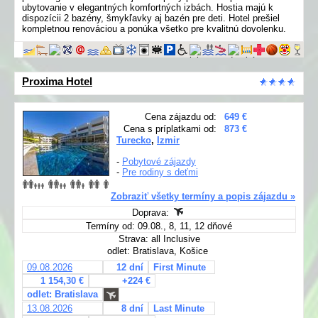
ubytovanie v elegantných komfortných izbách. Hostia majú k
dispozícii 2 bazény, šmykľavky aj bazén pre deti. Hotel prešiel
kompletnou renováciou a ponúka všetko pre kvalitnú dovolenku.
Proxima Hotel
Cena zájazdu od:
649 €
Cena s príplatkami od:
873 €
Turecko
,
Izmir
-
Pobytové zájazdy
-
Pre rodiny s deťmi
Zobraziť všetky termíny a popis zájazdu »
Doprava:
Termíny od: 09.08., 8, 11, 12 dňové
Strava: all Inclusive
odlet: Bratislava, Košice
09.08.2026
12 dní
First Minute
1 154,30 €
+224 €
odlet: Bratislava
13.08.2026
8 dní
Last Minute