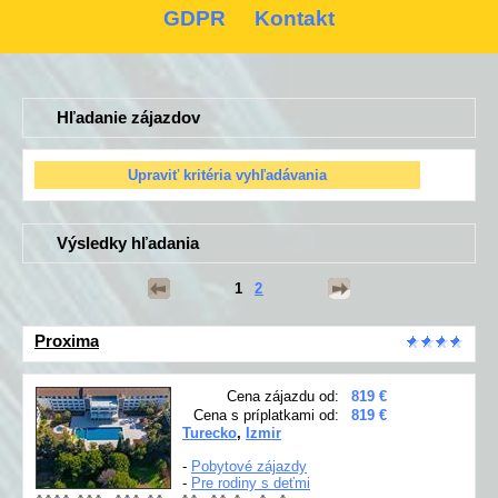
GDPR
Kontakt
Hľadanie zájazdov
Výsledky hľadania
1
2
Proxima
Cena zájazdu od:
819 €
Cena s príplatkami od:
819 €
Turecko
,
Izmir
-
Pobytové zájazdy
-
Pre rodiny s deťmi