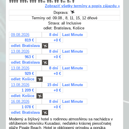
Zobraziť všetky termíny a popis zájazdu »
Doprava:
Termíny od: 09.08., 8, 11, 15, 12 dňové
Strava: all Inclusive
odlet: Bratislava, Košice
09.08.2026
8 dní
Last Minute
819 €
+0 €
odlet: Bratislava
13.08.2026
8 dní
Last Minute
963 €
+0 €
odlet: Bratislava
13.08.2026
8 dní
Last Minute
929 €
+0 €
odlet: Košice
13.08.2026
15 dní
Last Minute
1 209 €
+0 €
odlet: Košice
16.08.2026
8 dní
Last Minute
1 078 €
+0 €
odlet: Bratislava
Moderný a štýlový hotel s rodinnou atmosférou sa nachádza v
obľúbenom letovisku Kusadasi, neďaleko krásnej piesočnatej
pláže Pigale Beach. Hotel je obklopený prírodou a ponúka