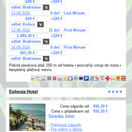
649 €
+224 €
odlet: Bratislava
13.08.2026
8 dní
Last Minute
649 €
+224 €
odlet: Košice
13.08.2026
11 dní
First Minute
1 084,30 €
+224 €
odlet: Bratislava
16.08.2026
8 dní
First Minute
825,30 €
+224 €
odlet: Bratislava
Pekná piesková pláž 250 m od hotela • pozvoľný vstup do mora •
bezplatný plážový servis.
Ephesia Hotel
Cena zájazdu od:
692,30 €
Cena s príplatkami od:
916,30 €
Turecko
,
Izmir
-
Pobytové zájazdy
-
Pre rodiny s deťmi