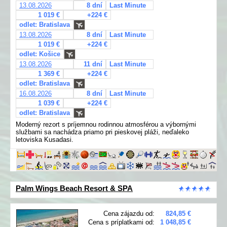
13.08.2026
8 dní
Last Minute
1 019 €
+224 €
odlet: Bratislava
13.08.2026
8 dní
Last Minute
1 019 €
+224 €
odlet: Košice
13.08.2026
11 dní
Last Minute
1 369 €
+224 €
odlet: Bratislava
16.08.2026
8 dní
Last Minute
1 039 €
+224 €
odlet: Bratislava
Moderný rezort s príjemnou rodinnou atmosférou a výbornými
službami sa nachádza priamo pri pieskovej pláži, neďaleko
letoviska Kusadasi.
Palm Wings Beach Resort & SPA
Cena zájazdu od:
824,85 €
Cena s príplatkami od:
1 048,85 €