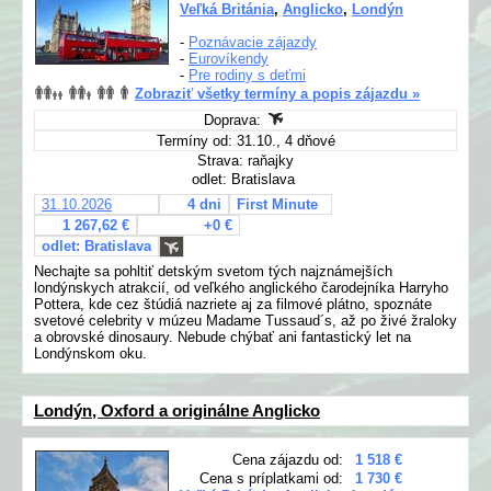
Veľká Británia
,
Anglicko
,
Londýn
-
Poznávacie zájazdy
-
Eurovíkendy
-
Pre rodiny s deťmi
Zobraziť všetky termíny a popis zájazdu »
Doprava:
Termíny od: 31.10., 4 dňové
Strava: raňajky
odlet: Bratislava
31.10.2026
4 dni
First Minute
1 267,62 €
+0 €
odlet: Bratislava
Nechajte sa pohltiť detským svetom tých najznámejších
londýnskych atrakcií, od veľkého anglického čarodejníka Harryho
Pottera, kde cez štúdiá nazriete aj za filmové plátno, spoznáte
svetové celebrity v múzeu Madame Tussaud´s, až po živé žraloky
a obrovské dinosaury. Nebude chýbať ani fantastický let na
Londýnskom oku.
Londýn, Oxford a originálne Anglicko
Cena zájazdu od:
1 518 €
Cena s príplatkami od:
1 730 €