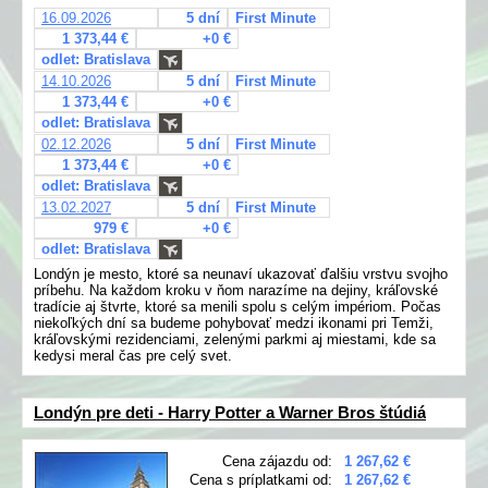
16.09.2026
5 dní
First Minute
1 373,44 €
+0 €
odlet: Bratislava
14.10.2026
5 dní
First Minute
1 373,44 €
+0 €
odlet: Bratislava
02.12.2026
5 dní
First Minute
1 373,44 €
+0 €
odlet: Bratislava
13.02.2027
5 dní
First Minute
979 €
+0 €
odlet: Bratislava
Londýn je mesto, ktoré sa neunaví ukazovať ďalšiu vrstvu svojho
príbehu. Na každom kroku v ňom narazíme na dejiny, kráľovské
tradície aj štvrte, ktoré sa menili spolu s celým impériom. Počas
niekoľkých dní sa budeme pohybovať medzi ikonami pri Temži,
kráľovskými rezidenciami, zelenými parkmi aj miestami, kde sa
kedysi meral čas pre celý svet.
Londýn pre deti - Harry Potter a Warner Bros štúdiá
Cena zájazdu od:
1 267,62 €
Cena s príplatkami od:
1 267,62 €