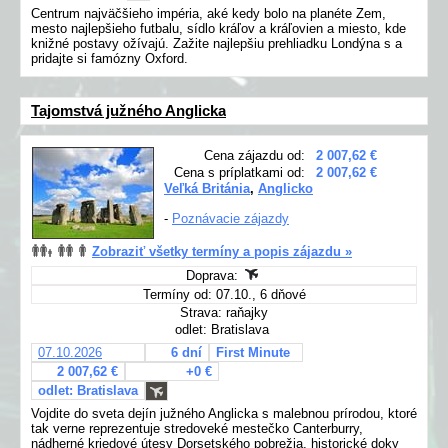
Centrum najväčšieho impéria, aké kedy bolo na planéte Zem,
mesto najlepšieho futbalu, sídlo kráľov a kráľovien a miesto, kde
knižné postavy ožívajú. Zažite najlepšiu prehliadku Londýna s a
pridajte si famózny Oxford.
Tajomstvá južného Anglicka
Cena zájazdu od:
2 007,62 €
Cena s príplatkami od:
2 007,62 €
Veľká Británia
,
Anglicko
-
Poznávacie zájazdy
Zobraziť všetky termíny a popis zájazdu »
Doprava:
Termíny od: 07.10., 6 dňové
Strava: raňajky
odlet: Bratislava
07.10.2026
6 dní
First Minute
2 007,62 €
+0 €
odlet: Bratislava
Vojdite do sveta dejín južného Anglicka s malebnou prírodou, ktoré
tak verne reprezentuje stredoveké mestečko Canterburry,
nádherné kriedové útesy Dorsetského pobrežia, historické doky