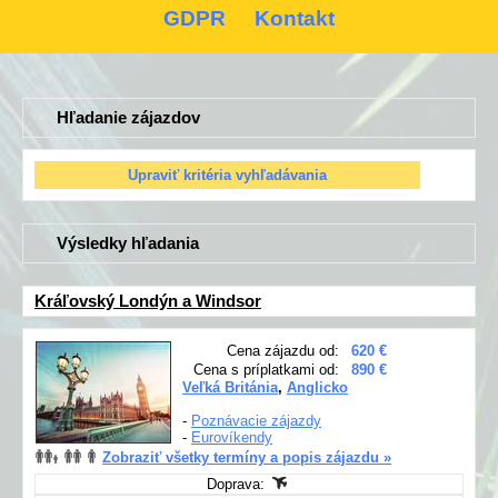
GDPR
Kontakt
Hľadanie zájazdov
Výsledky hľadania
Kráľovský Londýn a Windsor
Cena zájazdu od:
620 €
Cena s príplatkami od:
890 €
Veľká Británia
,
Anglicko
-
Poznávacie zájazdy
-
Eurovíkendy
Zobraziť všetky termíny a popis zájazdu »
Doprava: