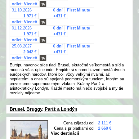
odlet: Viedeň
31.10.2026
6 dní
First Minute
1 971 €
+431 €
odlet: Viedeň
01.12.2026
6 dní
First Minute
1 971 €
+431 €
odlet: Viedeň
25.03.2027
6 dní
First Minute
2 042 €
+431 €
odlet: Viedeň
Európu navonok síce riadi Brusel, skutočné veľkomestá a sídla
moci sú však úplne inde. Prejdite si s nami hlavné mestá dvoch
európskych národov, ktoré boli vždy veľkými rivalmi, až
nepriateľmi a dnes sú spojené podmorským tunelom, ktorým sa
prevezieme supermoderným vlakom. Krásny Paríž a
aristokratický Londýn. Každé mesto má niečo svojské a my tie
rozdiely nájdeme.
Brusel, Bruggy, Paríž a Londýn
Cena zájazdu od:
2 111 €
Cena s príplatkami od:
2 660 €
Viac destinácií