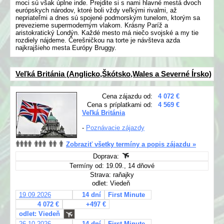
moci sú však úplne inde. Prejdite si s nami hlavné mestá dvoch
európskych národov, ktoré boli vždy veľkými rivalmi, až
nepriateľmi a dnes sú spojené podmorským tunelom, ktorým sa
prevezieme supermoderným vlakom. Krásny Paríž a
aristokratický Londýn. Každé mesto má niečo svojské a my tie
rozdiely nájdeme. Čerešničkou na torte je návšteva azda
najkrajšieho mesta Európy Bruggy.
Veľká Británia (Anglicko,Škótsko,Wales a Severné Írsko)
Cena zájazdu od:
4 072 €
Cena s príplatkami od:
4 569 €
Veľká Británia
-
Poznávacie zájazdy
Zobraziť všetky termíny a popis zájazdu »
Doprava:
Termíny od: 19.09., 14 dňové
Strava: raňajky
odlet: Viedeň
19.09.2026
14 dní
First Minute
4 072 €
+497 €
odlet: Viedeň
26.10.2026
14 dní
First Minute