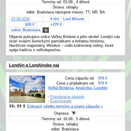
Termíny od: 03.09., 4 dňové
Strava: raňajky
odlet: Bratislava nástupné miesto: TT, NR, BA
03.09.2026
4 dni
Last Minute
620 €
+270 €
odlet: Bratislava
Objavte pulzujúce srdce Veľkej Británie a jeho okolie! Londýn vás
očarí svojimi ikonickými pamiatkami a bohatou históriou.
Navštívte majestátny Windsor – sídlo kráľovskej rodiny, ktoré
spája tradíciu s veľkoleposťou.
Londýn a Londýnske naj
Cena zájazdu od:
979 €
Cena s príplatkami od:
979 €
Veľká Británia
,
Anglicko
,
Londýn
-
Poznávacie zájazdy
-
Eurovíkendy
Zobraziť všetky termíny a popis zájazdu »
Doprava:
Termíny od: 16.09., 5 dňové
Strava: raňajky
odlet: Bratislava