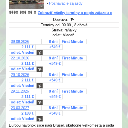
-
Poznávacie zájazdy
Zobraziť všetky termíny a popis zájazdu »
Doprava:
Termíny od: 09.09., 8 dňové
Strava: raňajky
odlet: Viedeň
09.09.2026
8 dní
First Minute
2 111 €
+549 €
odlet: Viedeň
22.10.2026
8 dní
First Minute
2 111 €
+549 €
odlet: Viedeň
29.10.2026
8 dní
First Minute
2 111 €
+549 €
odlet: Viedeň
29.11.2026
8 dní
First Minute
2 111 €
+549 €
odlet: Viedeň
23.03.2027
8 dní
First Minute
2 189 €
+549 €
odlet: Viedeň
Európu navonok síce riadi Brusel, skutočné veľkomestá a sídla