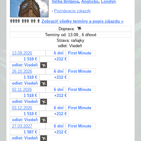
Veľká Británia
,
Anglicko
,
Londýn
-
Poznávacie zájazdy
Zobraziť všetky termíny a popis zájazdu »
Doprava:
Termíny od: 13.09., 6 dňové
Strava: raňajky
odlet: Viedeň
13.09.2026
6 dní
First Minute
1 518 €
+212 €
odlet: Viedeň
26.10.2026
6 dní
First Minute
1 518 €
+212 €
odlet: Viedeň
02.11.2026
6 dní
First Minute
1 518 €
+212 €
odlet: Viedeň
03.12.2026
6 dní
First Minute
1 518 €
+212 €
odlet: Viedeň
27.03.2027
6 dní
First Minute
1 587 €
+212 €
odlet: Viedeň