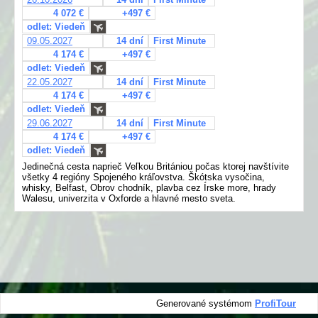
4 072 €
+497 €
odlet: Viedeň
09.05.2027
14 dní
First Minute
4 174 €
+497 €
odlet: Viedeň
22.05.2027
14 dní
First Minute
4 174 €
+497 €
odlet: Viedeň
29.06.2027
14 dní
First Minute
4 174 €
+497 €
odlet: Viedeň
Jedinečná cesta naprieč Veľkou Britániou počas ktorej navštívite
všetky 4 regióny Spojeného kráľovstva. Škótska vysočina,
whisky, Belfast, Obrov chodník, plavba cez Írske more, hrady
Walesu, univerzita v Oxforde a hlavné mesto sveta.
Generované systémom
ProfiTour