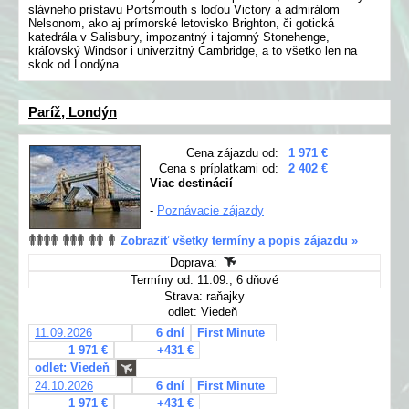
slávneho prístavu Portsmouth s loďou Victory a admirálom
Nelsonom, ako aj prímorské letovisko Brighton, či gotická
katedrála v Salisbury, impozantný i tajomný Stonehenge,
kráľovský Windsor i univerzitný Cambridge, a to všetko len na
skok od Londýna.
Paríž, Londýn
Cena zájazdu od:
1 971 €
Cena s príplatkami od:
2 402 €
Viac destinácií
-
Poznávacie zájazdy
Zobraziť všetky termíny a popis zájazdu »
Doprava:
Termíny od: 11.09., 6 dňové
Strava: raňajky
odlet: Viedeň
11.09.2026
6 dní
First Minute
1 971 €
+431 €
odlet: Viedeň
24.10.2026
6 dní
First Minute
1 971 €
+431 €