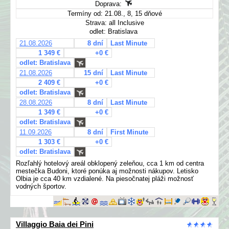
Doprava:
Termíny od: 21.08., 8, 15 dňové
Strava: all Inclusive
odlet: Bratislava
21.08.2026
8 dní
Last Minute
1 349 €
+0 €
odlet: Bratislava
21.08.2026
15 dní
Last Minute
2 409 €
+0 €
odlet: Bratislava
28.08.2026
8 dní
Last Minute
1 349 €
+0 €
odlet: Bratislava
11.09.2026
8 dní
First Minute
1 303 €
+0 €
odlet: Bratislava
Rozľahlý hotelový areál obklopený zeleňou, cca 1 km od centra
mestečka Budoni, ktoré ponúka aj možnosti nákupov. Letisko
Olbia je cca 40 km vzdialené. Na piesočnatej pláži možnosť
vodných športov.
Villaggio Baia dei Pini