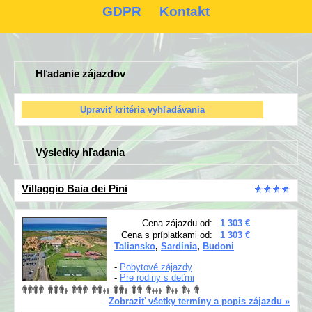
GDPR
Kontakt
Hľadanie zájazdov
Výsledky hľadania
Villaggio Baia dei Pini
Cena zájazdu od:
1 303 €
Cena s príplatkami od:
1 303 €
Taliansko
,
Sardínia
,
Budoni
-
Pobytové zájazdy
-
Pre rodiny s deťmi
Zobraziť všetky termíny a popis zájazdu »