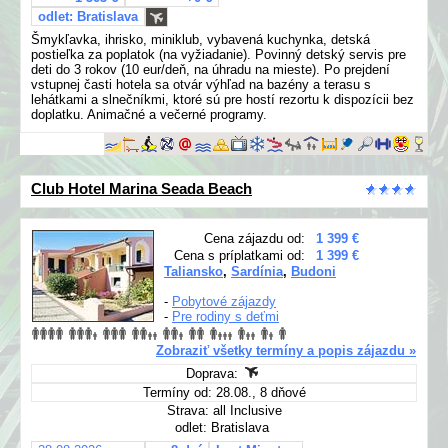
odlet: Bratislava
Šmykľavka, ihrisko, miniklub, vybavená kuchynka, detská
postieľka za poplatok (na vyžiadanie). Povinný detský servis pre
deti do 3 rokov (10 eur/deň, na úhradu na mieste). Po prejdení
vstupnej časti hotela sa otvár výhľad na bazény a terasu s
lehátkami a slnečníkmi, ktoré sú pre hostí rezortu k dispozícii bez
doplatku. Animačné a večerné programy.
Club Hotel Marina Seada Beach
Cena zájazdu od:
1 399 €
Cena s príplatkami od:
1 399 €
Taliansko
,
Sardínia
,
Budoni
-
Pobytové zájazdy
-
Pre rodiny s deťmi
Zobraziť všetky termíny a popis zájazdu »
Doprava:
Termíny od: 28.08., 8 dňové
Strava: all Inclusive
odlet: Bratislava