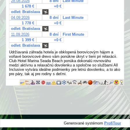
28.08.2026
8 dní
Last Minute
1 678 €
+0 €
odlet: Bratislava
04.09.2026
8 dní
Last Minute
1 778 €
+0 €
odlet: Bratislava
11.09.2026
8 dní
First Minute
1 399 €
+0 €
odlet: Bratislava
Udržiavaná záhrada hotela je obklopená borovicovým hájom a
voňavé borovicové drevo vám ponúkne úkryt v tieni pri relaxácii.
Club Hotel Marina Seada Beach ponúka dokonalú rovnováhu
medzi aktívnu a relaxačnú dovolenku a spoločne so službami All
Inclusive vytvára ideálne podmienky pre letnú dovolenku, a to ako
pre páry, tak aj pre rodiny s deťmi.
Generované systémom
ProfiTour