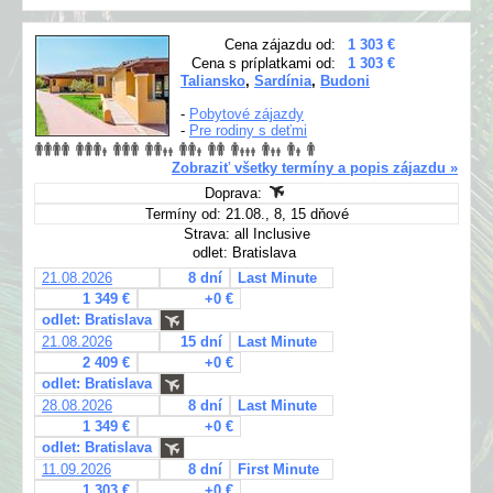
Cena zájazdu od:
1 303 €
Cena s príplatkami od:
1 303 €
Taliansko
,
Sardínia
,
Budoni
-
Pobytové zájazdy
-
Pre rodiny s deťmi
Zobraziť všetky termíny a popis zájazdu »
Doprava:
Termíny od: 21.08., 8, 15 dňové
Strava: all Inclusive
odlet: Bratislava
21.08.2026
8 dní
Last Minute
1 349 €
+0 €
odlet: Bratislava
21.08.2026
15 dní
Last Minute
2 409 €
+0 €
odlet: Bratislava
28.08.2026
8 dní
Last Minute
1 349 €
+0 €
odlet: Bratislava
11.09.2026
8 dní
First Minute
1 303 €
+0 €