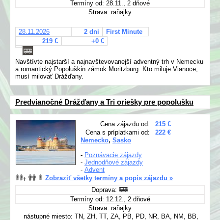
Termíny od: 28.11., 2 dňové
Strava: raňajky
28.11.2026
2 dni
First Minute
219 €
+0 €
Navštívte najstarší a najnavštevovanejší adventný trh v Nemecku
a romantický Popoluškin zámok Moritzburg.
Kto miluje Vianoce,
musí milovať Drážďany.
Predvianočné Drážďany a Tri oriešky pre popolušku
Cena zájazdu od:
215 €
Cena s príplatkami od:
222 €
Nemecko
,
Sasko
-
Poznávacie zájazdy
-
Jednodňové zájazdy
-
Advent
Zobraziť všetky termíny a popis zájazdu »
Doprava:
Termíny od: 12.12., 2 dňové
Strava: raňajky
nástupné miesto: TN, ZH, TT, ZA, PB, PD, NR, BA, NM, BB,