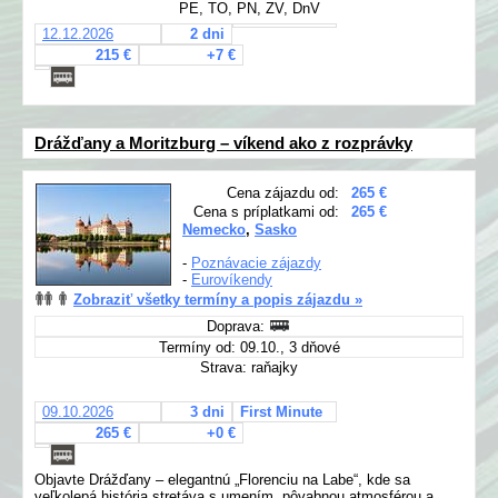
PE, TO, PN, ZV, DnV
12.12.2026
2 dni
215 €
+7 €
Drážďany a Moritzburg – víkend ako z rozprávky
Cena zájazdu od:
265 €
Cena s príplatkami od:
265 €
Nemecko
,
Sasko
-
Poznávacie zájazdy
-
Eurovíkendy
Zobraziť všetky termíny a popis zájazdu »
Doprava:
Termíny od: 09.10., 3 dňové
Strava: raňajky
09.10.2026
3 dni
First Minute
265 €
+0 €
Objavte Drážďany – elegantnú „Florenciu na Labe“, kde sa
veľkolepá história stretáva s umením, pôvabnou atmosférou a