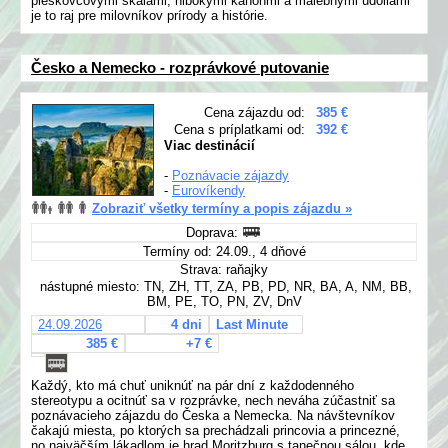
pieskovcovými skalami, hlbokými kaňonmi a malebnými údoliami
je to raj pre milovníkov prírody a histórie.
Česko a Nemecko - rozprávkové putovanie
Cena zájazdu od:
385 €
Cena s príplatkami od:
392 €
Viac destinácií
-
Poznávacie zájazdy
-
Eurovíkendy
Zobraziť všetky termíny a popis zájazdu »
Doprava:
Termíny od: 24.09., 4 dňové
Strava: raňajky
nástupné miesto: TN, ZH, TT, ZA, PB, PD, NR, BA, A, NM, BB,
BM, PE, TO, PN, ZV, DnV
24.09.2026
4 dni
Last Minute
385 €
+7 €
Každý, kto má chuť uniknúť na pár dní z každodenného
stereotypu a ocitnúť sa v rozprávke, nech neváha zúčastniť sa
poznávacieho zájazdu do Česka a Nemecka. Na návštevníkov
čakajú miesta, po ktorých sa prechádzali princovia a princezné,
no najväčším lákadlom je hrad Moritzburg s tanečnou sálou, kde