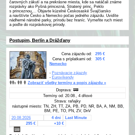
čarovných zákutí a na prekrásne miesta, kde sa natáčali známe
rozprávky ako Pyšná princezná, Stratený princ, Peklo
s princeznou,... Objavte kúzelné Českosaské Švajčiarsko
a navštívte Česko a Nemecko počas jedného zájazdu. Uvidíte
nádherné národné parky, prírodu bez hraníc. Vymeňte ruch miest
a poďte do rozprávkovej prírody.
Postupim, Berlín a Drážďany
Cena zájazdu od:
295 €
Cena s príplatkami od:
305 €
Nemecko
-
Poznávacie zájazdy
-
Eurovíkendy
Zobraziť všetky termíny a popis zájazdu »
Doprava:
Termíny od: 20.08., 4 dňové
Strava: raňajky
nástupné miesto: TN, ZH, TT, ZA, PB, PD, NR, BA, A, NM, BB,
BM, PE, TO, PN, ZV, DnV
20.08.2026
4 dni
Last Minute
295 €
+10 €