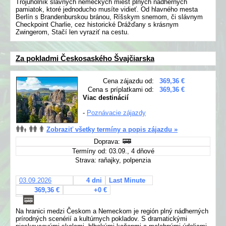
Trojuholník slávnych nemeckých miest plných nádherných
pamiatok, ktoré jednoducho musíte vidieť. Od hlavného mesta
Berlín s Brandenburskou bránou, Ríšskym snemom, či slávnym
Checkpoint Charlie, cez historické Drážďany s krásnym
Zwingerom, Stačí len vyraziť na cestu.
Za pokladmi Českosaského Švajčiarska
Cena zájazdu od:
369,36 €
Cena s príplatkami od:
369,36 €
Viac destinácií
-
Poznávacie zájazdy
Zobraziť všetky termíny a popis zájazdu »
Doprava:
Termíny od: 03.09., 4 dňové
Strava: raňajky, polpenzia
03.09.2026
4 dni
Last Minute
369,36 €
+0 €
Na hranici medzi Českom a Nemeckom je región plný nádherných
prírodných scenérií a kultúrnych pokladov. S dramatickými