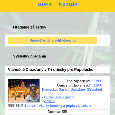
GDPR
Kontakt
Hľadanie zájazdov
Výsledky hľadania
Vianočné Drážďany a Tri oriešky pre Popolušku
Cena zájazdu od:
219 €
Cena s príplatkami od:
219 €
Nemecko
,
Sasko
,
Drážďany (Dresden)
-
Poznávacie zájazdy
-
Advent
Zobraziť všetky termíny a popis zájazdu »
Doprava: