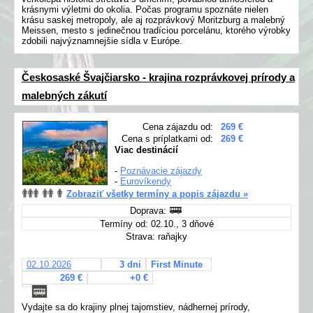
krásnymi výletmi do okolia. Počas programu spoznáte nielen
krásu saskej metropoly, ale aj rozprávkový Moritzburg a malebný
Meissen, mesto s jedinečnou tradíciou porcelánu, ktorého výrobky
zdobili najvýznamnejšie sídla v Európe.
Českosaské Švajčiarsko - krajina rozprávkovej prírody a
malebných zákutí
Cena zájazdu od:
269 €
Cena s príplatkami od:
269 €
Viac destinácií
-
Poznávacie zájazdy
-
Eurovíkendy
Zobraziť všetky termíny a popis zájazdu »
Doprava:
Termíny od: 02.10., 3 dňové
Strava: raňajky
02.10.2026
3 dni
First Minute
269 €
+0 €
Vydajte sa do krajiny plnej tajomstiev, nádhernej prírody,